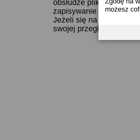
Zgodę na w
obsłudze plików cookies
możesz co
zapisywanie ich w pamięc
Jeżeli się na to nie zga
swojej przeglądarki.
Prze