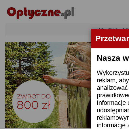
•
FAQ
•
Szukaj
•
Uży
Przetwa
Nasza wi
Wykorzystuj
reklam, aby
analizować 
prawidłoweg
Informacje 
udostępnia
reklamowym
informacje 