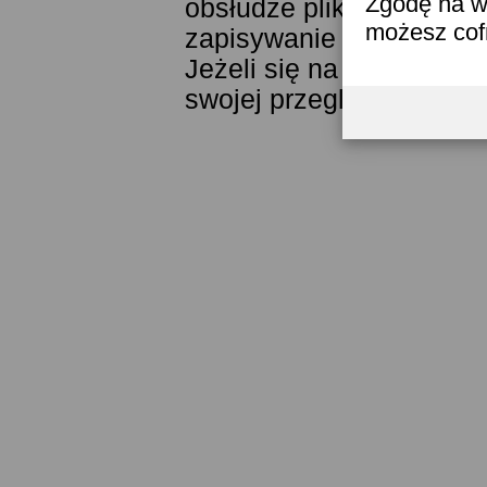
Zgodę na w
obsłudze plików cookies
możesz co
zapisywanie ich w pamięc
Jeżeli się na to nie zga
swojej przeglądarki.
Prze