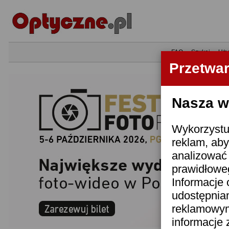
•
FAQ
•
Szukaj
•
Uży
Przetwa
Nasza wi
Wykorzystuj
reklam, aby
analizować 
prawidłoweg
Informacje 
udostępnia
reklamowym
informacje 