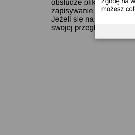
Zgodę na w
obsłudze plików cookies
możesz co
zapisywanie ich w pamięc
Jeżeli się na to nie zga
swojej przeglądarki.
Prze