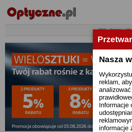
•
FAQ
•
Szukaj
•
Uży
Przetwa
Nasza wi
Wykorzystuj
reklam, aby
analizować 
prawidłoweg
Informacje 
udostępnia
reklamowym
informacje 