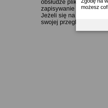
Zgodę na w
obsłudze plików cookies
możesz co
zapisywanie ich w pamięc
Jeżeli się na to nie zga
swojej przeglądarki.
Prze