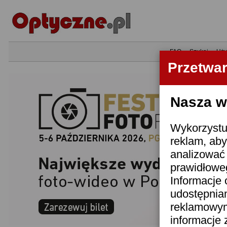
•
FAQ
•
Szukaj
•
Uży
Przetwa
Nasza wi
Wykorzystuj
reklam, aby
analizować 
prawidłoweg
Informacje 
udostępnia
reklamowym
informacje 