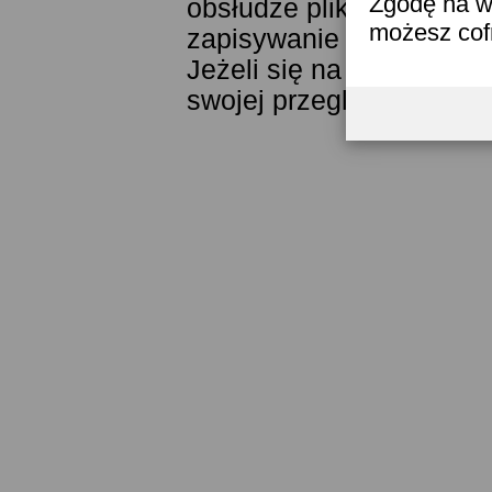
Zgodę na w
obsłudze plików cookies
możesz co
zapisywanie ich w pamięc
Jeżeli się na to nie zga
swojej przeglądarki.
Prze