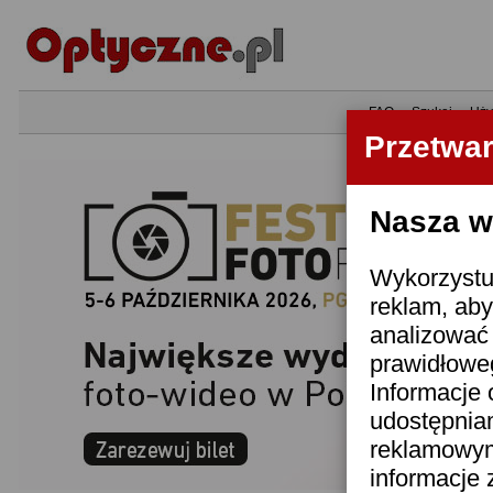
•
FAQ
•
Szukaj
•
Uży
Przetwa
Nasza wi
Wykorzystuj
reklam, aby
analizować 
prawidłoweg
Informacje 
udostępnia
reklamowym
informacje 