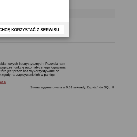
CHCĘ KORZYSTAĆ Z SERWISU
yjnego.
 reklamowych i statystycznych. Pozwala nam
p. poprzez funkcję automatycznego logowania.
które jest przez nas wykorzystywane do
ie zgody na zapisywanie ich w pamięci
lko »
Strona wygenerowana w 0.01 sekundy. Zapytań do SQL: 8