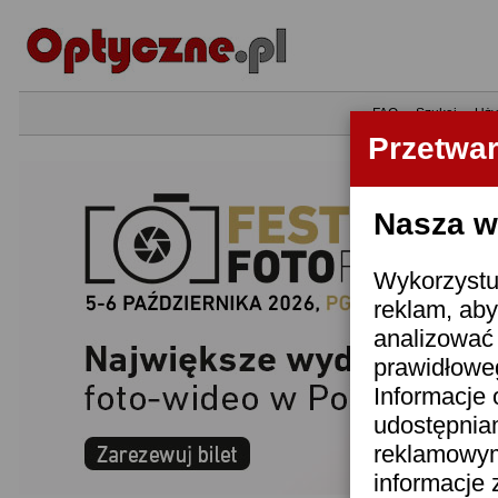
•
FAQ
•
Szukaj
•
Uży
Przetwa
Nasza wi
Wykorzystuj
reklam, aby
analizować 
prawidłoweg
Informacje 
udostępnia
reklamowym
informacje 