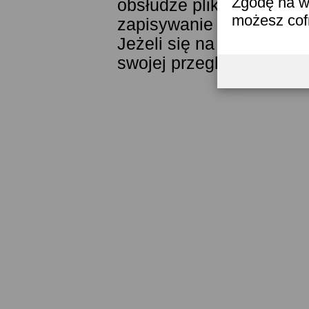
Zgodę na w
obsłudze plików cookies
możesz co
zapisywanie ich w pamięc
Jeżeli się na to nie zga
swojej przeglądarki.
Prze