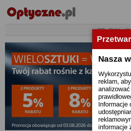
•
FAQ
•
Szukaj
•
Uży
Przetwa
Nasza wi
Wykorzystuj
reklam, aby
analizować 
prawidłoweg
Informacje 
udostępnia
reklamowym
informacje 