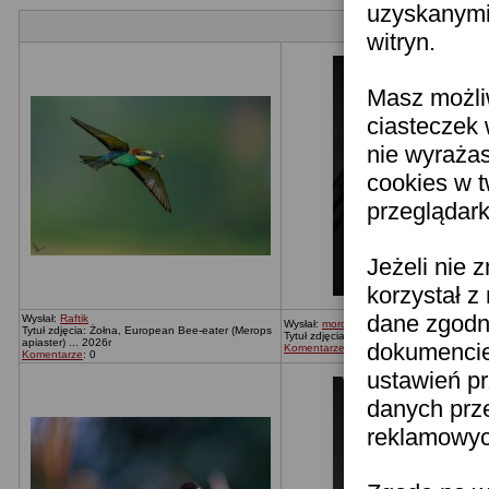
uzyskanymi 
witryn.
Masz możli
ciasteczek 
nie wyraża
cookies w 
przeglądark
Jeżeli nie 
korzystał z
dane zgodn
Wysłał:
Raftik
Wysłał:
moronica
Tytuł zdjęcia: Żołna, European Bee-eater (Merops
Tytuł zdjęcia: Bez tytułu
apiaster) ... 2026r
dokumencie 
Komentarze
: 0
Komentarze
: 0
ustawień pr
danych prz
reklamowych