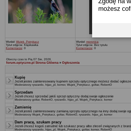
Zgodę na w
możesz co
Wysłał:
Wujek_Pstrykacz
Wysłał:
moronica
Tytuł zdjęcia: Kląskawka
Tytuł zdjęcia: Bez tytułu
Komentarze
: 0
Komentarze
: 0
Obecny czas to Pią 07 Sie, 2026
forum.optyczne.pl Strona Główna
»
Ogłoszenia
Kupię
Jeżeli jestes zainteresowany kupnem sprzętu optycznego możesz dodać ogłoszen
Moderatorzy
ryszardo
,
hijax_pl
,
komor
,
Wujek_Pstrykacz
,
goltar
,
RobertO
Sprzedam
Jeżeli chcesz sprzedać jakiś sprzęt optyczny dodaj swoje ogłoszenie
Moderatorzy
goltar
,
RobertO
,
ryszardo
,
hijax_pl
,
Wujek_Pstrykacz
,
komor
Zamienię
Jeżeli jesteś zainteresowany zamianą sprzętu optycznego na inny dodaj swoje og
Moderatorzy
Wujek_Pstrykacz
,
goltar
,
RobertO
,
ryszardo
,
hijax_pl
,
komor
Dam pracę, szukam pracy
Jeżeli chcesz kogoś zatrudnić lub szukasz pracy albo zleceń związanych z branż
Moderatorzy
ryszardo
,
hijax_pl
,
Wujek_Pstrykacz
,
goltar
,
komor
,
RobertO