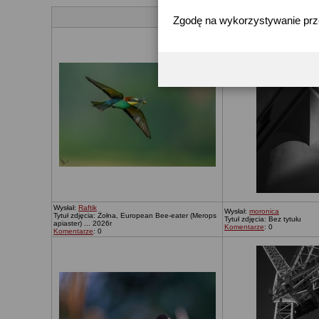
Zgodę na wykorzystywanie pr
Wysłał:
Raftik
Wysłał:
moronica
Tytuł zdjęcia: Żołna, European Bee-eater (Merops
Tytuł zdjęcia: Bez tytułu
apiaster) ... 2026r
Komentarze
: 0
Komentarze
: 0