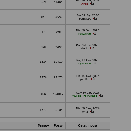
Wto 04 Sie, 2026
3029
61365
Arek
Sro 07 Sty, 2026
451
2824
Soniak10
Nie 28 Gru, 2025
47
205
ryszardo
Pon 24 Lis, 2025
458
4690
siosio
Pią 17 Kwi, 2026
1324
10410
ryszardo
Pią 10 Kwi, 2026
1476
24276
paul80
Czw 30 Lip, 2026
456
124087
Wujek_Pstrykacz
Nie 28 Cze, 2026
1577
30105
vyha
Tematy
Posty
Ostatni post