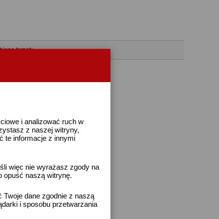
bione tematy
ściowe i analizować ruch w
rzystasz z naszej witryny,
te informacje z innymi
śli więc nie wyrażasz zgody na
b opuść naszą witrynę.
ać Twoje dane zgodnie z naszą
ądarki i sposobu przetwarzania