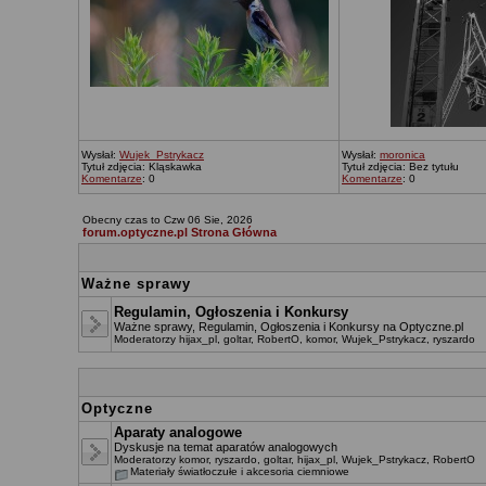
Wysłał:
Wujek_Pstrykacz
Wysłał:
moronica
Tytuł zdjęcia: Kląskawka
Tytuł zdjęcia: Bez tytułu
Komentarze
: 0
Komentarze
: 0
Obecny czas to Czw 06 Sie, 2026
forum.optyczne.pl Strona Główna
Ważne sprawy
Regulamin, Ogłoszenia i Konkursy
Ważne sprawy, Regulamin, Ogłoszenia i Konkursy na Optyczne.pl
Moderatorzy
hijax_pl
,
goltar
,
RobertO
,
komor
,
Wujek_Pstrykacz
,
ryszardo
Optyczne
Aparaty analogowe
Dyskusje na temat aparatów analogowych
Moderatorzy
komor
,
ryszardo
,
goltar
,
hijax_pl
,
Wujek_Pstrykacz
,
RobertO
Materiały światłoczułe i akcesoria ciemniowe