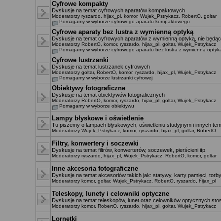
Cyfrowe kompakty
Dyskusje na temat cyfrowych aparatów kompaktowych
Moderatorzy
ryszardo
,
hijax_pl
,
komor
,
Wujek_Pstrykacz
,
RobertO
,
goltar
Pomagamy w wyborze cyfrowego aparatu kompaktowego
Cyfrowe aparaty bez lustra z wymienną optyką
Dyskusje na temat cyfrowych aparatów z wymienną optyką, nie będący
Moderatorzy
RobertO
,
komor
,
ryszardo
,
hijax_pl
,
goltar
,
Wujek_Pstrykacz
Pomagamy w wyborze cyfrowego aparatu bez lustra z wymienną optyk
Cyfrowe lustrzanki
Dyskusje na temat lustrzanek cyfrowych
Moderatorzy
goltar
,
RobertO
,
komor
,
ryszardo
,
hijax_pl
,
Wujek_Pstrykacz
Pomagamy w wyborze lustrzanki cyfrowej
Obiektywy fotograficzne
Dyskusje na temat obiektywów fotograficznych
Moderatorzy
RobertO
,
komor
,
ryszardo
,
hijax_pl
,
goltar
,
Wujek_Pstrykacz
Pomagamy w wyborze obiektywu
Lampy błyskowe i oświetlenie
Tu piszemy o lampach błyskowych, oświetleniu studyjnym i innych te
Moderatorzy
Wujek_Pstrykacz
,
komor
,
ryszardo
,
hijax_pl
,
goltar
,
RobertO
Filtry, konwertery i soczewki
Dyskusje na temat filtrów, konwerterów, soczewek, pierścieni itp.
Moderatorzy
ryszardo
,
hijax_pl
,
Wujek_Pstrykacz
,
RobertO
,
komor
,
goltar
Inne akcesoria fotograficzne
Dyskusje na temat akcesoriów takich jak: statywy, karty pamięci, torby,
Moderatorzy
komor
,
goltar
,
Wujek_Pstrykacz
,
RobertO
,
ryszardo
,
hijax_pl
Teleskopy, lunety i celowniki optyczne
Dyskusje na temat teleskopów, lunet oraz celowników optycznych st
Moderatorzy
komor
,
RobertO
,
ryszardo
,
hijax_pl
,
goltar
,
Wujek_Pstrykacz
Lornetki