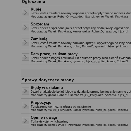
Ogłoszenia
Kupię
Jeżeli jestes zainteresowany kupnem sprzętu optycznego możesz dod
Moderatorzy
goltar
,
RobertO
,
ryszardo
,
hijax_pl
,
komor
,
Wujek_Pstrykacz
Sprzedam
Jeżeli chcesz sprzedać jakiś sprzęt optyczny dodaj swoje ogłoszenie
Moderatorzy
Wujek_Pstrykacz
,
komor
,
goltar
,
RobertO
,
ryszardo
,
hijax_pl
Zamienię
Jeżeli jesteś zainteresowany zamianą sprzętu optycznego na inny dod
Moderatorzy
Wujek_Pstrykacz
,
goltar
,
RobertO
,
ryszardo
,
hijax_pl
,
komor
Dam pracę, szukam pracy
Jeżeli chcesz kogoś zatrudnić lub szukasz pracy albo zleceń związany
Moderatorzy
Wujek_Pstrykacz
,
ryszardo
,
hijax_pl
,
goltar
,
komor
,
RobertO
Sprawy dotyczące strony
Błędy w działaniu
Jeżeli znajdziecie jakieś błędy w działaniu strony koniecznie nam to zg
Moderatorzy
goltar
,
RobertO
,
komor
,
Wujek_Pstrykacz
,
ryszardo
,
hijax_pl
Propozycje
Tu piszemy co mozna ulepszyć na stronie
Moderatorzy
Wujek_Pstrykacz
,
komor
,
ryszardo
,
hijax_pl
,
goltar
,
RobertO
Opinie i uwagi
Tu krytykujemy i chwalimy
Moderatorzy
komor
,
Wujek_Pstrykacz
,
ryszardo
,
hijax_pl
,
goltar
,
RobertO