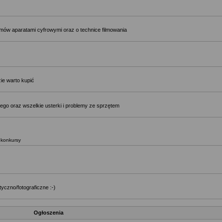
ilmów aparatami cyfrowymi oraz o technice filmowania
ie warto kupić
ego oraz wszelkie usterki i problemy ze sprzętem
, konkursy
yczno/fotograficzne :-)
Ogłoszenia