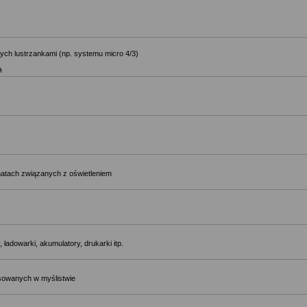
ch lustrzankami (np. systemu micro 4/3)
ą
matach związanych z oświetleniem
 ładowarki, akumulatory, drukarki itp.
osowanych w myślistwie