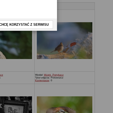
CHCĘ KORZYSTAĆ Z SERWISU
acz
Wysłał:
Wujek_Pstrykacz
k
Tytuł zdjęcia: Potrzeszcz
Komentarze
: 0