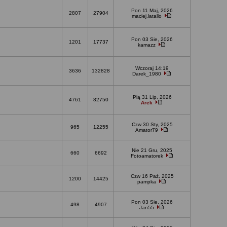
Pon 11 Maj, 2026
2807
27904
maciej.latallo
Pon 03 Sie, 2026
1201
17737
kamazz
Wczoraj 14:19
3636
132828
Darek_1980
Pią 31 Lip, 2026
4761
82750
Arek
Czw 30 Sty, 2025
965
12255
Amator79
Nie 21 Gru, 2025
660
6692
Fotoamatorek
Czw 16 Paź, 2025
1200
14425
pampka
Pon 03 Sie, 2026
498
4907
Jan55