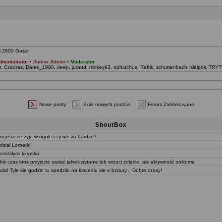
i 2600 Gości
dministrator
•
Junior Admin
•
Moderator
t
,
Czadras
,
Darek_1980
,
deep
,
jurand
,
mickey93
,
ophiuchus
,
Raftik
,
schuttenbach
,
sleipnir
,
TRYT
Nowe posty
Brak nowych postów
Forum Zablokowane
ShoutBox