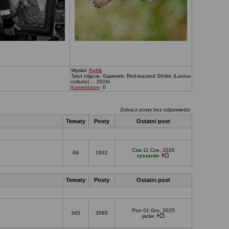
Wysłał:
Raftik
Tytuł zdjęcia: Gąsiorek, Red-backed Shrike (Lanius
collurio) ... 2026r
Komentarze
: 0
Zobacz posty bez odpowiedzi
Tematy
Posty
Ostatni post
Czw 11 Cze, 2026
69
1932
ryszardo
Tematy
Posty
Ostatni post
Pon 01 Gru, 2025
345
3580
jacke