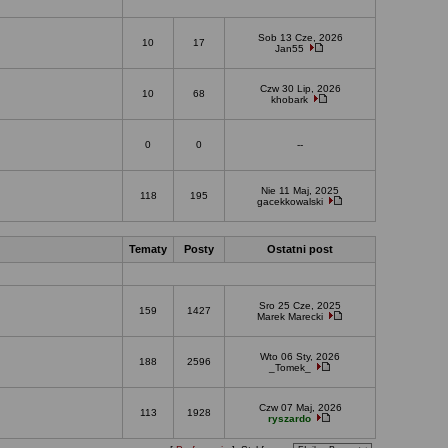
Sob 13 Cze, 2026
10
17
Jan55
Czw 30 Lip, 2026
10
68
khobark
0
0
--
Nie 11 Maj, 2025
118
195
gacekkowalski
Tematy
Posty
Ostatni post
Sro 25 Cze, 2025
159
1427
Marek Marecki
Wto 06 Sty, 2026
188
2596
_Tomek_
Czw 07 Maj, 2026
113
1928
ryszardo