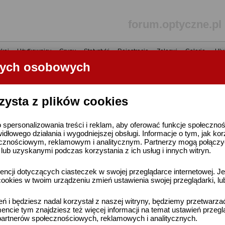
forum.optyczne.pl
kaj
•
Użytkownicy
•
Grupy
•
Statystyki
•
Rejestracja
•
Zaloguj
•
Galerie
•
Ulu
nych osobowych
----- R E K L A M A -----
zysta z plików cookies
 spersonalizowania treści i reklam, aby oferować funkcje społeczno
widłowego działania i wygodniejszej obsługi. Informacje o tym, jak ko
cznościowym, reklamowym i analitycznym. Partnerzy mogą połączyć 
ub uzyskanymi podczas korzystania z ich usług i innych witryn.
ncji dotyczących ciasteczek w swojej przeglądarce internetowej. Je
ookies w twoim urządzeniu zmień ustawienia swojej przeglądarki, lu
ień i będziesz nadal korzystał z naszej witryny, będziemy przetwarz
ncie tym znajdziesz też więcej informacji na temat ustawień przegl
artnerów społecznościowych, reklamowych i analitycznych.