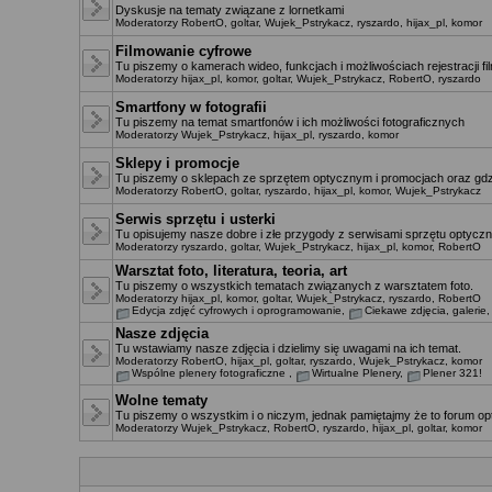
Dyskusje na tematy związane z lornetkami
Moderatorzy
RobertO
,
goltar
,
Wujek_Pstrykacz
,
ryszardo
,
hijax_pl
,
komor
Filmowanie cyfrowe
Tu piszemy o kamerach wideo, funkcjach i możliwościach rejestracji f
Moderatorzy
hijax_pl
,
komor
,
goltar
,
Wujek_Pstrykacz
,
RobertO
,
ryszardo
Smartfony w fotografii
Tu piszemy na temat smartfonów i ich możliwości fotograficznych
Moderatorzy
Wujek_Pstrykacz
,
hijax_pl
,
ryszardo
,
komor
Sklepy i promocje
Tu piszemy o sklepach ze sprzętem optycznym i promocjach oraz gdz
Moderatorzy
RobertO
,
goltar
,
ryszardo
,
hijax_pl
,
komor
,
Wujek_Pstrykacz
Serwis sprzętu i usterki
Tu opisujemy nasze dobre i złe przygody z serwisami sprzętu optyczn
Moderatorzy
ryszardo
,
goltar
,
Wujek_Pstrykacz
,
hijax_pl
,
komor
,
RobertO
Warsztat foto, literatura, teoria, art
Tu piszemy o wszystkich tematach związanych z warsztatem foto.
Moderatorzy
hijax_pl
,
komor
,
goltar
,
Wujek_Pstrykacz
,
ryszardo
,
RobertO
Edycja zdjęć cyfrowych i oprogramowanie
,
Ciekawe zdjęcia, galerie
Nasze zdjęcia
Tu wstawiamy nasze zdjęcia i dzielimy się uwagami na ich temat.
Moderatorzy
RobertO
,
hijax_pl
,
goltar
,
ryszardo
,
Wujek_Pstrykacz
,
komor
Wspólne plenery fotograficzne
,
Wirtualne Plenery
,
Plener 321!
Wolne tematy
Tu piszemy o wszystkim i o niczym, jednak pamiętajmy że to forum opt
Moderatorzy
Wujek_Pstrykacz
,
RobertO
,
ryszardo
,
hijax_pl
,
goltar
,
komor