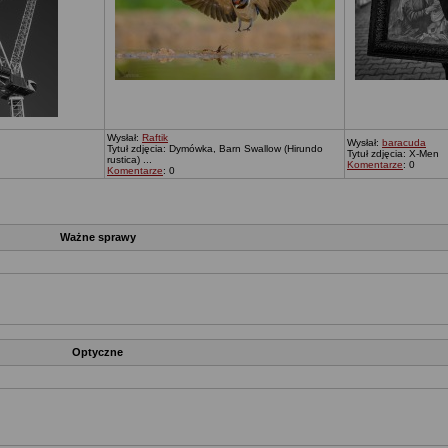
Wysłał:
Raftik
Wysłał:
baracuda
Tytuł zdjęcia: Dymówka, Barn Swallow (Hirundo
Tytuł zdjęcia: X-Men
rustica) ...
Komentarze
: 0
Komentarze
: 0
Ważne sprawy
Optyczne