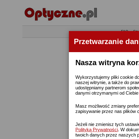
•
FAQ
•
Szu
Przetwarzanie da
Nasza witryna kor
Wykorzystujemy pliki cookie do
naszej witrynie, a także do pra
udostępniamy partnerom społe
danymi otrzymanymi od Ciebie l
Masz możliwość zmiany prefere
zapisywanie przez nas plików c
Jeżeli nie zmienisz tych ustaw
Polityką Prywatności
. W dokume
twoich danych przez naszych p