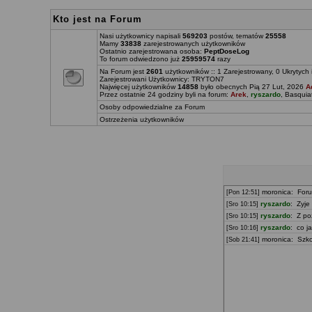
Kto jest na Forum
Nasi użytkownicy napisali
569203
postów, tematów
25558
Mamy
33838
zarejestrowanych użytkowników
Ostatnio zarejestrowana osoba:
PeptDoseLog
To forum odwiedzono już
25959574
razy
Na Forum jest
2601
użytkowników :: 1 Zarejestrowany, 0 Ukrytych 
Zarejestrowani Użytkownicy:
TRYTON7
Najwięcej użytkowników
14858
było obecnych Pią 27 Lut, 2026
A
Przez ostatnie 24 godziny byli na forum:
Arek
,
ryszardo
,
Basquia
Osoby odpowiedzialne za Forum
Ostrzeżenia użytkowników