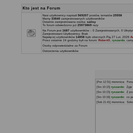
Kto jest na Forum
Nasi użytkownicy napisali
569207
postów, tematów
25558
Mamy
33840
zarejestrowanych użytkowników
Ostatnio zarejestrowana osoba:
salisy
To forum odwiedzono już
25973869
razy
Na Forum jest
1687
użytkowników :: 0 Zarejestrowanych, 0 Ukryty
Zarejestrowani Użytkownicy: Brak
Najwięcej użytkowników
14858
było obecnych Pią 27 Lut, 2026
A
Przez ostatnie 24 godziny byli na forum:
RobertO
,
ryszardo
,
carr
Osoby odpowiedzialne za Forum
Ostrzeżenia użytkowników