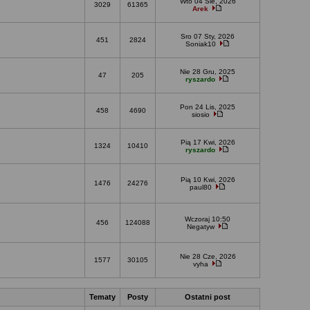
Wto 04 Sie, 2026
3029
61365
Arek
Sro 07 Sty, 2026
451
2824
Soniak10
Nie 28 Gru, 2025
47
205
ryszardo
Pon 24 Lis, 2025
458
4690
siosio
Pią 17 Kwi, 2026
1324
10410
ryszardo
Pią 10 Kwi, 2026
1476
24276
paul80
Wczoraj 10:50
456
124088
Negatyw
Nie 28 Cze, 2026
1577
30105
vyha
Tematy
Posty
Ostatni post