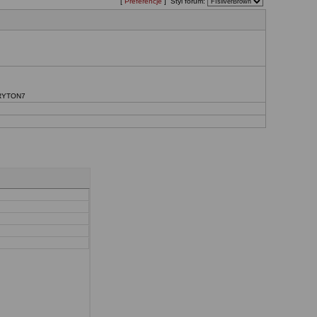
[
Preferencje
] Styl forum:
RYTON7