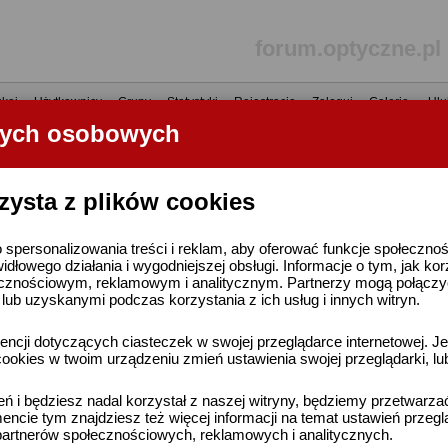
forum.optyczne.pl
kaj
•
Użytkownicy
•
Grupy
•
Statystyki
•
Rejestracja
•
Zaloguj
•
Galerie
•
Ulu
nych osobowych
----- R E K L A M A -----
zysta z plików cookies
 spersonalizowania treści i reklam, aby oferować funkcje społeczno
widłowego działania i wygodniejszej obsługi. Informacje o tym, jak ko
cznościowym, reklamowym i analitycznym. Partnerzy mogą połączyć 
ub uzyskanymi podczas korzystania z ich usług i innych witryn.
ncji dotyczących ciasteczek w swojej przeglądarce internetowej. Je
ookies w twoim urządzeniu zmień ustawienia swojej przeglądarki, lu
ień i będziesz nadal korzystał z naszej witryny, będziemy przetwarz
ncie tym znajdziesz też więcej informacji na temat ustawień przegl
artnerów społecznościowych, reklamowych i analitycznych.