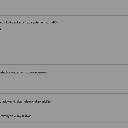
ch lustrzankami (np. systemu micro 4/3)
ą
matach związanych z oświetleniem
 ładowarki, akumulatory, drukarki itp.
osowanych w myślistwie