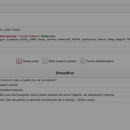
ch i 1687 Gości
dministrator
•
Junior Admin
•
Moderator
ygun
,
Czadras
,
Darek_1980
,
deep
,
Johnny
,
mickey93
,
NoVik
,
ophiuchus
,
rolech
,
salisy
,
sleipnir
,
T
Nowe posty
Brak nowych postów
Forum Zablokowane
ShoutBox