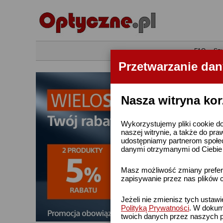
•
FAQ
•
Szu
Przetwarzanie da
Nasza witryna kor
Wykorzystujemy pliki cookie do
naszej witrynie, a także do pra
udostępniamy partnerom społe
danymi otrzymanymi od Ciebie l
Masz możliwość zmiany prefere
zapisywanie przez nas plików c
Jeżeli nie zmienisz tych ustaw
Polityką Prywatności
. W dokume
twoich danych przez naszych p