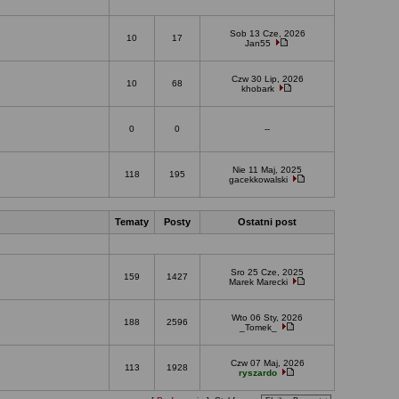
Sob 13 Cze, 2026
10
17
Jan55
Czw 30 Lip, 2026
10
68
khobark
0
0
--
Nie 11 Maj, 2025
118
195
gacekkowalski
Tematy
Posty
Ostatni post
Sro 25 Cze, 2025
159
1427
Marek Marecki
Wto 06 Sty, 2026
188
2596
_Tomek_
Czw 07 Maj, 2026
113
1928
ryszardo