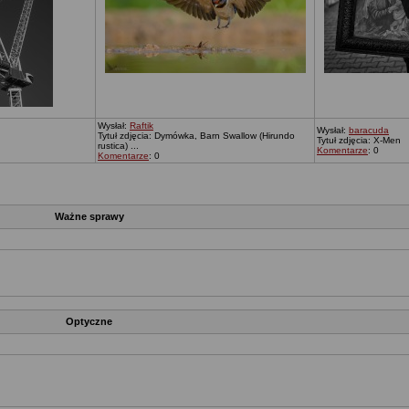
Wysłał:
Raftik
Wysłał:
baracuda
Tytuł zdjęcia: Dymówka, Barn Swallow (Hirundo
Tytuł zdjęcia: X-Men
rustica) ...
Komentarze
: 0
Komentarze
: 0
Ważne sprawy
Optyczne