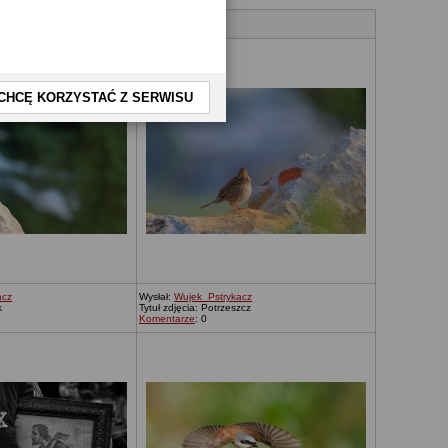
CHCĘ KORZYSTAĆ Z SERWISU
acz
Wysłał:
Wujek_Pstrykacz
k
Tytuł zdjęcia: Potrzeszcz
Komentarze
: 0