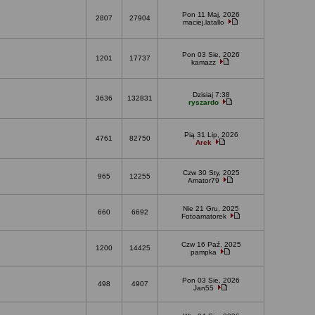
Pon 11 Maj, 2026
2807
27904
maciej.latallo
Pon 03 Sie, 2026
1201
17737
kamazz
Dzisiaj 7:38
3636
132831
ryszardo
Pią 31 Lip, 2026
4761
82750
Arek
Czw 30 Sty, 2025
965
12255
Amator79
Nie 21 Gru, 2025
660
6692
Fotoamatorek
Czw 16 Paź, 2025
1200
14425
pampka
Pon 03 Sie, 2026
498
4907
Jan55