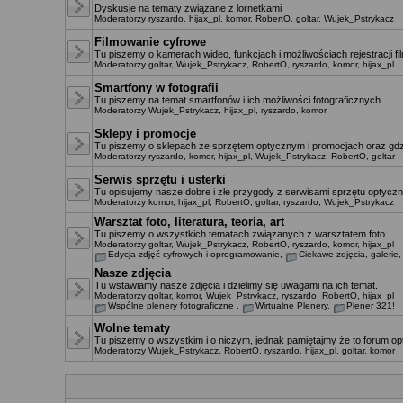
Dyskusje na tematy związane z lornetkami
Moderatorzy
ryszardo
,
hijax_pl
,
komor
,
RobertO
,
goltar
,
Wujek_Pstrykacz
Filmowanie cyfrowe
Tu piszemy o kamerach wideo, funkcjach i możliwościach rejestracji f
Moderatorzy
goltar
,
Wujek_Pstrykacz
,
RobertO
,
ryszardo
,
komor
,
hijax_pl
Smartfony w fotografii
Tu piszemy na temat smartfonów i ich możliwości fotograficznych
Moderatorzy
Wujek_Pstrykacz
,
hijax_pl
,
ryszardo
,
komor
Sklepy i promocje
Tu piszemy o sklepach ze sprzętem optycznym i promocjach oraz gdz
Moderatorzy
ryszardo
,
komor
,
hijax_pl
,
Wujek_Pstrykacz
,
RobertO
,
goltar
Serwis sprzętu i usterki
Tu opisujemy nasze dobre i złe przygody z serwisami sprzętu optyczn
Moderatorzy
komor
,
hijax_pl
,
RobertO
,
goltar
,
ryszardo
,
Wujek_Pstrykacz
Warsztat foto, literatura, teoria, art
Tu piszemy o wszystkich tematach związanych z warsztatem foto.
Moderatorzy
goltar
,
Wujek_Pstrykacz
,
RobertO
,
ryszardo
,
komor
,
hijax_pl
Edycja zdjęć cyfrowych i oprogramowanie
,
Ciekawe zdjęcia, galerie
Nasze zdjęcia
Tu wstawiamy nasze zdjęcia i dzielimy się uwagami na ich temat.
Moderatorzy
goltar
,
komor
,
Wujek_Pstrykacz
,
ryszardo
,
RobertO
,
hijax_pl
Wspólne plenery fotograficzne
,
Wirtualne Plenery
,
Plener 321!
Wolne tematy
Tu piszemy o wszystkim i o niczym, jednak pamiętajmy że to forum opt
Moderatorzy
Wujek_Pstrykacz
,
RobertO
,
ryszardo
,
hijax_pl
,
goltar
,
komor