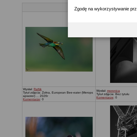
Zgodę na wykorzystywanie pr
Wysłał:
Raftik
Wysłał:
moronica
Tytuł zdjęcia: Żołna, European Bee-eater (Merops
Tytuł zdjęcia: Bez tytułu
apiaster) ... 2026r
Komentarze
: 0
Komentarze
: 0