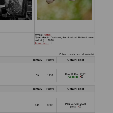
Wysłał:
Raftik
Tytuł zdjęcia: Gąsiorek, Red-backed Shrike (Lanius
collurio) ... 2026r
Komentarze
: 0
Zobacz posty bez odpowiedzi
Tematy
Posty
Ostatni post
Czw 11 Cze, 2026
69
1932
ryszardo
Tematy
Posty
Ostatni post
Pon 01 Gru, 2025
345
3580
jacke