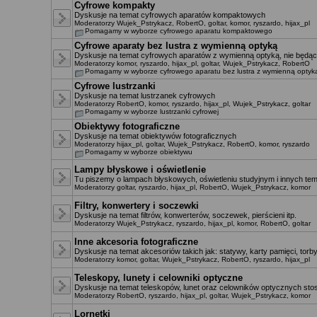
Cyfrowe kompakty
Dyskusje na temat cyfrowych aparatów kompaktowych
Moderatorzy
Wujek_Pstrykacz
,
RobertO
,
goltar
,
komor
,
ryszardo
,
hijax_pl
Pomagamy w wyborze cyfrowego aparatu kompaktowego
Cyfrowe aparaty bez lustra z wymienną optyką
Dyskusje na temat cyfrowych aparatów z wymienną optyką, nie będący
Moderatorzy
komor
,
ryszardo
,
hijax_pl
,
goltar
,
Wujek_Pstrykacz
,
RobertO
Pomagamy w wyborze cyfrowego aparatu bez lustra z wymienną optyk
Cyfrowe lustrzanki
Dyskusje na temat lustrzanek cyfrowych
Moderatorzy
RobertO
,
komor
,
ryszardo
,
hijax_pl
,
Wujek_Pstrykacz
,
goltar
Pomagamy w wyborze lustrzanki cyfrowej
Obiektywy fotograficzne
Dyskusje na temat obiektywów fotograficznych
Moderatorzy
hijax_pl
,
goltar
,
Wujek_Pstrykacz
,
RobertO
,
komor
,
ryszardo
Pomagamy w wyborze obiektywu
Lampy błyskowe i oświetlenie
Tu piszemy o lampach błyskowych, oświetleniu studyjnym i innych te
Moderatorzy
goltar
,
ryszardo
,
hijax_pl
,
RobertO
,
Wujek_Pstrykacz
,
komor
Filtry, konwertery i soczewki
Dyskusje na temat filtrów, konwerterów, soczewek, pierścieni itp.
Moderatorzy
Wujek_Pstrykacz
,
ryszardo
,
hijax_pl
,
komor
,
RobertO
,
goltar
Inne akcesoria fotograficzne
Dyskusje na temat akcesoriów takich jak: statywy, karty pamięci, torby,
Moderatorzy
komor
,
goltar
,
Wujek_Pstrykacz
,
RobertO
,
ryszardo
,
hijax_pl
Teleskopy, lunety i celowniki optyczne
Dyskusje na temat teleskopów, lunet oraz celowników optycznych st
Moderatorzy
RobertO
,
ryszardo
,
hijax_pl
,
goltar
,
Wujek_Pstrykacz
,
komor
Lornetki