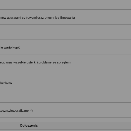
ilmów aparatami cyfrowymi oraz o technice filmowania
ie warto kupić
ego oraz wszelkie usterki i problemy ze sprzętem
, konkursy
yczno/fotograficzne :-)
Ogłoszenia