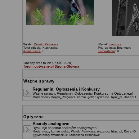
Wysłał:
Wujek_Pstrykacz
Wysłał:
moronica
Tytuł zdjęcia: Kląskawka
Tytuł zdjęcia: Bez tytułu
Komentarze
: 0
Komentarze
: 0
Obecny czas to Pią 07 Sie, 2026
forum.optyczne.pl Strona Główna
Ważne sprawy
Regulamin, Ogłoszenia i Konkursy
Ważne sprawy, Regulamin, Ogłoszenia i Konkursy na Optyczne.pl
Moderatorzy
Wujek_Pstrykacz
,
komor
,
goltar
,
ryszardo
,
hijax_pl
,
RobertO
Optyczne
Aparaty analogowe
Dyskusje na temat aparatów analogowych
Moderatorzy
komor
,
goltar
,
Wujek_Pstrykacz
,
ryszardo
,
hijax_pl
,
RobertO
Materiały światłoczułe i akcesoria ciemniowe