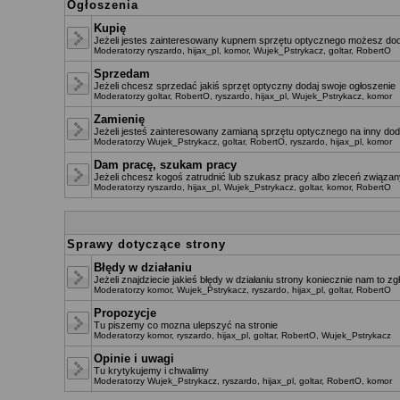
Ogłoszenia
Kupię
Jeżeli jestes zainteresowany kupnem sprzętu optycznego możesz dod
Moderatorzy
ryszardo
,
hijax_pl
,
komor
,
Wujek_Pstrykacz
,
goltar
,
RobertO
Sprzedam
Jeżeli chcesz sprzedać jakiś sprzęt optyczny dodaj swoje ogłoszenie
Moderatorzy
goltar
,
RobertO
,
ryszardo
,
hijax_pl
,
Wujek_Pstrykacz
,
komor
Zamienię
Jeżeli jesteś zainteresowany zamianą sprzętu optycznego na inny dod
Moderatorzy
Wujek_Pstrykacz
,
goltar
,
RobertO
,
ryszardo
,
hijax_pl
,
komor
Dam pracę, szukam pracy
Jeżeli chcesz kogoś zatrudnić lub szukasz pracy albo zleceń związany
Moderatorzy
ryszardo
,
hijax_pl
,
Wujek_Pstrykacz
,
goltar
,
komor
,
RobertO
Sprawy dotyczące strony
Błędy w działaniu
Jeżeli znajdziecie jakieś błędy w działaniu strony koniecznie nam to zg
Moderatorzy
komor
,
Wujek_Pstrykacz
,
ryszardo
,
hijax_pl
,
goltar
,
RobertO
Propozycje
Tu piszemy co mozna ulepszyć na stronie
Moderatorzy
komor
,
ryszardo
,
hijax_pl
,
goltar
,
RobertO
,
Wujek_Pstrykacz
Opinie i uwagi
Tu krytykujemy i chwalimy
Moderatorzy
Wujek_Pstrykacz
,
ryszardo
,
hijax_pl
,
goltar
,
RobertO
,
komor