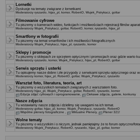
Lornetki
Dyskusje na tematy związane z lornetkami
Moderatorzy
ryszardo
,
hijax_pl
,
komor
,
RobertO
,
Wujek_Pstrykacz
,
goltar
Filmowanie cyfrowe
Tu piszemy o kamerach wideo, funkcjach i możliwościach rejestracji filmów apara
Moderatorzy
Wujek_Pstrykacz
,
goltar
,
RobertO
,
komor
,
ryszardo
,
hijax_pl
Smartfony w fotografii
Tu piszemy na temat smartfonów i ich możliwości fotograficznych
Moderatorzy
Wujek_Pstrykacz
,
hijax_pl
,
ryszardo
,
komor
Sklepy i promocje
Tu piszemy o sklepach ze sprzętem optycznym i promocjach oraz gdzie warto ku
Moderatorzy
ryszardo
,
komor
,
Wujek_Pstrykacz
,
hijax_pl
,
RobertO
,
goltar
Serwis sprzętu i usterki
Tu opisujemy nasze dobre i złe przygody z serwisami sprzętu optycznego oraz ws
Moderatorzy
komor
,
hijax_pl
,
RobertO
,
goltar
,
Wujek_Pstrykacz
,
ryszardo
Warsztat foto, literatura, teoria, art
Tu piszemy o wszystkich tematach związanych z warsztatem foto.
Moderatorzy
hijax_pl
,
Wujek_Pstrykacz
,
goltar
,
RobertO
,
ryszardo
,
komor
Edycja zdjęć cyfrowych i oprogramowanie
,
Ciekawe zdjęcia, galerie, konkursy
Nasze zdjęcia
Tu wstawiamy nasze zdjęcia i dzielimy się uwagami na ich temat.
Moderatorzy
goltar
,
hijax_pl
,
komor
,
Wujek_Pstrykacz
,
ryszardo
,
RobertO
Wspólne plenery fotograficzne
,
Wirtualne Plenery
,
Plener 321!
Wolne tematy
Tu piszemy o wszystkim i o niczym, jednak pamiętajmy że to forum optyczno/fotog
Moderatorzy
Wujek_Pstrykacz
,
RobertO
,
ryszardo
,
hijax_pl
,
goltar
,
komor