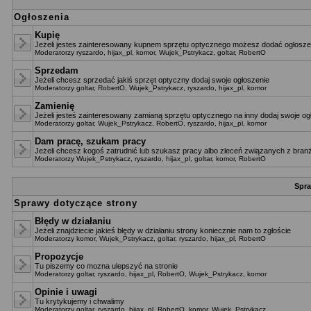
Ogłoszenia
Kupię
Jeżeli jestes zainteresowany kupnem sprzętu optycznego możesz dodać ogłoszen
Moderatorzy
ryszardo
,
hijax_pl
,
komor
,
Wujek_Pstrykacz
,
goltar
,
RobertO
Sprzedam
Jeżeli chcesz sprzedać jakiś sprzęt optyczny dodaj swoje ogłoszenie
Moderatorzy
goltar
,
RobertO
,
Wujek_Pstrykacz
,
ryszardo
,
hijax_pl
,
komor
Zamienię
Jeżeli jesteś zainteresowany zamianą sprzętu optycznego na inny dodaj swoje og
Moderatorzy
goltar
,
Wujek_Pstrykacz
,
RobertO
,
ryszardo
,
hijax_pl
,
komor
Dam pracę, szukam pracy
Jeżeli chcesz kogoś zatrudnić lub szukasz pracy albo zleceń związanych z branż
Moderatorzy
Wujek_Pstrykacz
,
ryszardo
,
hijax_pl
,
goltar
,
komor
,
RobertO
Spra
Sprawy dotyczące strony
Błędy w działaniu
Jeżeli znajdziecie jakieś błędy w działaniu strony koniecznie nam to zgłoście
Moderatorzy
komor
,
Wujek_Pstrykacz
,
goltar
,
ryszardo
,
hijax_pl
,
RobertO
Propozycje
Tu piszemy co mozna ulepszyć na stronie
Moderatorzy
goltar
,
ryszardo
,
hijax_pl
,
RobertO
,
Wujek_Pstrykacz
,
komor
Opinie i uwagi
Tu krytykujemy i chwalimy
Moderatorzy
goltar
,
ryszardo
,
hijax_pl
,
RobertO
,
komor
,
Wujek_Pstrykacz