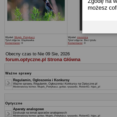
Zgodę na w
możesz co
Wysłał:
Wujek_Pstrykacz
Wysłał:
moronica
Tytuł zdjęcia: Kląskawka
Tytuł zdjęcia: Bez tytułu
Komentarze
: 0
Komentarze
: 0
Obecny czas to Nie 09 Sie, 2026
forum.optyczne.pl Strona Główna
Ważne sprawy
Regulamin, Ogłoszenia i Konkursy
Ważne sprawy, Regulamin, Ogłoszenia i Konkursy na Optyczne.pl
Moderatorzy
komor
,
Wujek_Pstrykacz
,
goltar
,
ryszardo
,
RobertO
,
hijax_pl
Optyczne
Aparaty analogowe
Dyskusje na temat aparatów analogowych
Moderatorzy
komor
,
goltar
,
Wujek_Pstrykacz
,
ryszardo
,
RobertO
,
hijax_pl