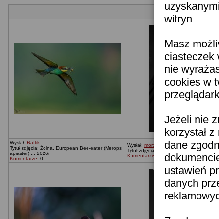
uzyskanymi 
witryn.
Masz możli
ciasteczek 
nie wyraża
cookies w 
przeglądark
Jeżeli nie 
korzystał z
dane zgodn
Wysłał:
Raftik
Wysłał:
moronica
Tytuł zdjęcia: Żołna, European Bee-eater (Merops
Tytuł zdjęcia: Bez tytułu
apiaster) ... 2026r
dokumencie 
Komentarze
: 0
Komentarze
: 0
ustawień pr
danych prz
reklamowych