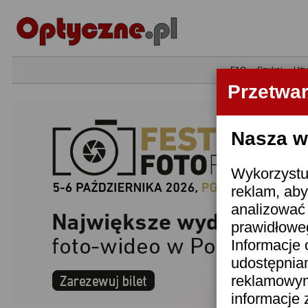
•
FAQ
•
Szukaj
•
Uży
Przetwa
Nasza wi
Wykorzystuj
reklam, aby
analizować 
prawidłoweg
Informacje 
udostępnia
reklamowym
informacje 