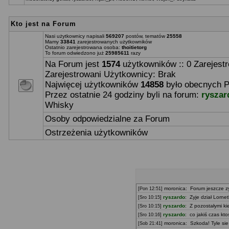
Kto jest na Forum
Nasi użytkownicy napisali
569207
postów, tematów
25558
Mamy
33841
zarejestrowanych użytkowników
Ostatnio zarejestrowana osoba:
thoitietorg
To forum odwiedzono już
25985611
razy
Na Forum jest
1574
użytkowników :: 0 Zarejest
Zarejestrowani Użytkownicy: Brak
Najwięcej użytkowników
14858
było obecnych P
Przez ostatnie 24 godziny byli na forum:
ryszar
Whisky
Osoby odpowiedzialne za Forum
Ostrzeżenia użytkowników