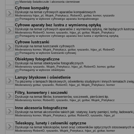
Materiały światłoczułe i akcesoria ciemniowe
Cyfrowe kompakty
Dyskusje na temat cyfrowych aparatów kompaktowych
Moderatorzy
hijax_pl
,
Wujek_Pstrykacz
,
RobertO
,
goltar
,
komor
,
ryszardo
Pomagamy w wyborze cyfrowego aparatu kompaktowego
Cyfrowe aparaty bez lustra z wymienną optyką
Dyskusje na temat cyfrowych aparatów z wymienną optyką, nie będących lustrza
Moderatorzy
RobertO
,
komor
,
ryszardo
,
hijax_pl
,
goltar
,
Wujek_Pstrykacz
Pomagamy w wyborze cyfrowego aparatu bez lustra z wymienną optyką
Cyfrowe lustrzanki
Dyskusje na temat lustrzanek cyfrowych
Moderatorzy
komor
,
Wujek_Pstrykacz
,
goltar
,
ryszardo
,
hijax_pl
,
RobertO
Pomagamy w wyborze lustrzanki cyfrowej
Obiektywy fotograficzne
Dyskusje na temat obiektywów fotograficznych
Moderatorzy
ryszardo
,
Wujek_Pstrykacz
,
hijax_pl
,
RobertO
,
komor
,
goltar
Pomagamy w wyborze obiektywu
Lampy błyskowe i oświetlenie
Tu piszemy o lampach błyskowych, oświetleniu studyjnym i innych tematach zwią
Moderatorzy
goltar
,
ryszardo
,
RobertO
,
hijax_pl
,
Wujek_Pstrykacz
,
komor
Filtry, konwertery i soczewki
Dyskusje na temat filtrów, konwerterów, soczewek, pierścieni itp.
Moderatorzy
komor
,
RobertO
,
ryszardo
,
hijax_pl
,
goltar
,
Wujek_Pstrykacz
Inne akcesoria fotograficzne
Dyskusje na temat akcesoriów takich jak: statywy, karty pamięci, torby, ładowarki,
Moderatorzy
komor
,
Wujek_Pstrykacz
,
goltar
,
RobertO
,
ryszardo
,
hijax_pl
Teleskopy, lunety i celowniki optyczne
Dyskusje na temat teleskopów, lunet oraz celowników optycznych stosowanych w
Moderatorzy
RobertO
,
ryszardo
,
Wujek_Pstrykacz
,
hijax_pl
,
goltar
,
komor