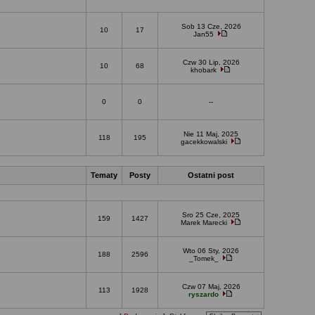
Sob 13 Cze, 2026
10
17
Jan55
Czw 30 Lip, 2026
10
68
khobark
0
0
--
Nie 11 Maj, 2025
118
195
gacekkowalski
Tematy
Posty
Ostatni post
Sro 25 Cze, 2025
159
1427
Marek Marecki
Wto 06 Sty, 2026
188
2596
_Tomek_
Czw 07 Maj, 2026
113
1928
ryszardo