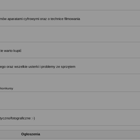
ilmów aparatami cyfrowymi oraz o technice filmowania
ie warto kupić
ego oraz wszelkie usterki i problemy ze sprzętem
, konkursy
yczno/fotograficzne :-)
Ogłoszenia