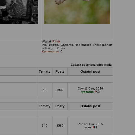
Wysłał:
Raftik
Tytuł zdjęcia: Gąsiorek, Red-backed Shrike (Lanius
collurio) ... 2026r
Komentarze
: 0
Zobacz posty bez odpowiedzi
Tematy
Posty
Ostatni post
Czw 11 Cze, 2026
69
1932
ryszardo
Tematy
Posty
Ostatni post
Pon 01 Gru, 2025
345
3580
jacke