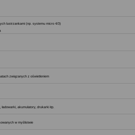
ch lustrzankami (np. systemu micro 4/3)
ą
matach związanych z oświetleniem
 ładowarki, akumulatory, drukarki itp.
osowanych w myślistwie