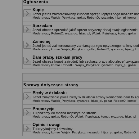
Ogłoszenia
Kupię
Jeżeli jestes zainteresowany kupnem sprzętu optycznego możesz dod
Moderatorzy
Wujek_Pstrykacz
,
goltar
,
RobertO
,
ryszardo
,
hijax_pl
,
komor
Sprzedam
Jeżeli chcesz sprzedać jakiś sprzęt optyczny dodaj swoje ogłoszenie
Moderatorzy
RobertO
,
ryszardo
,
hijax_pl
,
Wujek_Pstrykacz
,
komor
,
goltar
Zamienię
Jeżeli jesteś zainteresowany zamianą sprzętu optycznego na inny dod
Moderatorzy
komor
,
Wujek_Pstrykacz
,
goltar
,
RobertO
,
ryszardo
,
hijax_pl
Dam pracę, szukam pracy
Jeżeli chcesz kogoś zatrudnić lub szukasz pracy albo zleceń związany
Moderatorzy
komor
,
RobertO
,
Wujek_Pstrykacz
,
ryszardo
,
hijax_pl
,
goltar
Sprawy dotyczące strony
Błędy w działaniu
Jeżeli znajdziecie jakieś błędy w działaniu strony koniecznie nam to zg
Moderatorzy
Wujek_Pstrykacz
,
ryszardo
,
hijax_pl
,
goltar
,
RobertO
,
komor
Propozycje
Tu piszemy co mozna ulepszyć na stronie
Moderatorzy
goltar
,
RobertO
,
Wujek_Pstrykacz
,
komor
,
ryszardo
,
hijax_pl
Opinie i uwagi
Tu krytykujemy i chwalimy
Moderatorzy
komor
,
Wujek_Pstrykacz
,
ryszardo
,
hijax_pl
,
goltar
,
RobertO