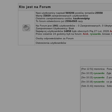
Kto jest na Forum
Nasi użytkownicy napisali
569206
postów, tematów
25558
Mamy
33839
zarejestrowanych użytkowników
Ostatnio zarejestrowana osoba:
kaufenmdphp
To forum odwiedzono już
25964565
razy
Na Forum jest
1901
użytkowników :: 0 Zarejestrowanych, 0 Ukryty
Zarejestrowani Użytkownicy: Brak
Najwięcej użytkowników
14858
było obecnych Pią 27 Lut, 2026
A
Przez ostatnie 24 godziny byli na forum:
Arek
,
ryszardo
,
browar
,
Osoby odpowiedzialne za Forum
Ostrzeżenia użytkowników