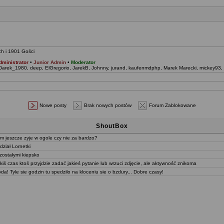
ch i 1901 Gości
dministrator
•
Junior Admin
•
Moderator
Darek_1980
,
deep
,
ElGregorio
,
JarekB
,
Johnny
,
jurand
,
kaufenmdphp
,
Marek Marecki
,
mickey93
,
Nowe posty
Brak nowych postów
Forum Zablokowane
ShoutBox