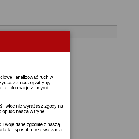
bione tematy
ściowe i analizować ruch w
rzystasz z naszej witryny,
te informacje z innymi
śli więc nie wyrażasz zgody na
b opuść naszą witrynę.
ać Twoje dane zgodnie z naszą
ądarki i sposobu przetwarzania