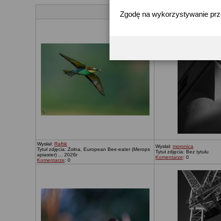
Zgodę na wykorzystywanie pr
Wysłał:
Raftik
Wysłał:
moronica
Tytuł zdjęcia: Żołna, European Bee-eater (Merops
Tytuł zdjęcia: Bez tytułu
apiaster) ... 2026r
Komentarze
: 0
Komentarze
: 0