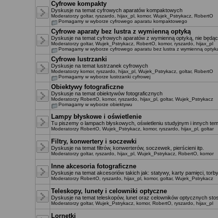
Cyfrowe kompakty
Dyskusje na temat cyfrowych aparatów kompaktowych
Moderatorzy
goltar
,
ryszardo
,
hijax_pl
,
komor
,
Wujek_Pstrykacz
,
RobertO
Pomagamy w wyborze cyfrowego aparatu kompaktowego
Cyfrowe aparaty bez lustra z wymienną optyką
Dyskusje na temat cyfrowych aparatów z wymienną optyką, nie będący
Moderatorzy
goltar
,
Wujek_Pstrykacz
,
RobertO
,
komor
,
ryszardo
,
hijax_pl
Pomagamy w wyborze cyfrowego aparatu bez lustra z wymienną optyk
Cyfrowe lustrzanki
Dyskusje na temat lustrzanek cyfrowych
Moderatorzy
komor
,
ryszardo
,
hijax_pl
,
Wujek_Pstrykacz
,
goltar
,
RobertO
Pomagamy w wyborze lustrzanki cyfrowej
Obiektywy fotograficzne
Dyskusje na temat obiektywów fotograficznych
Moderatorzy
RobertO
,
komor
,
ryszardo
,
hijax_pl
,
goltar
,
Wujek_Pstrykacz
Pomagamy w wyborze obiektywu
Lampy błyskowe i oświetlenie
Tu piszemy o lampach błyskowych, oświetleniu studyjnym i innych te
Moderatorzy
RobertO
,
Wujek_Pstrykacz
,
komor
,
ryszardo
,
hijax_pl
,
goltar
Filtry, konwertery i soczewki
Dyskusje na temat filtrów, konwerterów, soczewek, pierścieni itp.
Moderatorzy
goltar
,
ryszardo
,
hijax_pl
,
Wujek_Pstrykacz
,
RobertO
,
komor
Inne akcesoria fotograficzne
Dyskusje na temat akcesoriów takich jak: statywy, karty pamięci, torby,
Moderatorzy
RobertO
,
ryszardo
,
hijax_pl
,
komor
,
goltar
,
Wujek_Pstrykacz
Teleskopy, lunety i celowniki optyczne
Dyskusje na temat teleskopów, lunet oraz celowników optycznych st
Moderatorzy
goltar
,
Wujek_Pstrykacz
,
komor
,
RobertO
,
ryszardo
,
hijax_pl
Lornetki