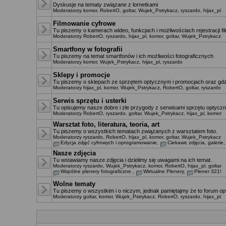
Dyskusje na tematy związane z lornetkami
Moderatorzy
komor
,
RobertO
,
goltar
,
Wujek_Pstrykacz
,
ryszardo
,
hijax_pl
Filmowanie cyfrowe
Tu piszemy o kamerach wideo, funkcjach i możliwościach rejestracji f
Moderatorzy
RobertO
,
ryszardo
,
hijax_pl
,
komor
,
goltar
,
Wujek_Pstrykacz
Smartfony w fotografii
Tu piszemy na temat smartfonów i ich możliwości fotograficznych
Moderatorzy
komor
,
Wujek_Pstrykacz
,
hijax_pl
,
ryszardo
Sklepy i promocje
Tu piszemy o sklepach ze sprzętem optycznym i promocjach oraz gdz
Moderatorzy
hijax_pl
,
komor
,
Wujek_Pstrykacz
,
RobertO
,
goltar
,
ryszardo
Serwis sprzętu i usterki
Tu opisujemy nasze dobre i złe przygody z serwisami sprzętu optyczn
Moderatorzy
RobertO
,
ryszardo
,
goltar
,
Wujek_Pstrykacz
,
hijax_pl
,
komor
Warsztat foto, literatura, teoria, art
Tu piszemy o wszystkich tematach związanych z warsztatem foto.
Moderatorzy
ryszardo
,
RobertO
,
hijax_pl
,
komor
,
goltar
,
Wujek_Pstrykacz
Edycja zdjęć cyfrowych i oprogramowanie
,
Ciekawe zdjęcia, galerie
Nasze zdjęcia
Tu wstawiamy nasze zdjęcia i dzielimy się uwagami na ich temat.
Moderatorzy
ryszardo
,
Wujek_Pstrykacz
,
komor
,
RobertO
,
hijax_pl
,
goltar
Wspólne plenery fotograficzne
,
Wirtualne Plenery
,
Plener 321!
Wolne tematy
Tu piszemy o wszystkim i o niczym, jednak pamiętajmy że to forum opt
Moderatorzy
goltar
,
komor
,
Wujek_Pstrykacz
,
RobertO
,
ryszardo
,
hijax_pl