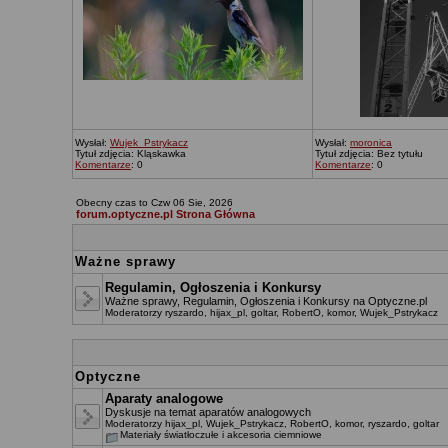
Wysłał:
Wujek_Pstrykacz
Wysłał:
moronica
Tytuł zdjęcia: Kląskawka
Tytuł zdjęcia: Bez tytułu
Komentarze
: 0
Komentarze
: 0
Obecny czas to Czw 06 Sie, 2026
forum.optyczne.pl Strona Główna
Ważne sprawy
Regulamin, Ogłoszenia i Konkursy
Ważne sprawy, Regulamin, Ogłoszenia i Konkursy na Optyczne.pl
Moderatorzy
ryszardo
,
hijax_pl
,
goltar
,
RobertO
,
komor
,
Wujek_Pstrykacz
Optyczne
Aparaty analogowe
Dyskusje na temat aparatów analogowych
Moderatorzy
hijax_pl
,
Wujek_Pstrykacz
,
RobertO
,
komor
,
ryszardo
,
goltar
Materiały światłoczułe i akcesoria ciemniowe