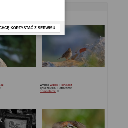
CHCĘ KORZYSTAĆ Z SERWISU
acz
Wysłał:
Wujek_Pstrykacz
k
Tytuł zdjęcia: Potrzeszcz
Komentarze
: 0