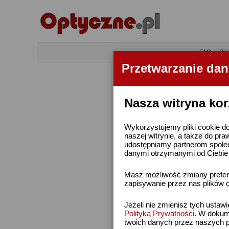
•
FAQ
•
Szu
Przetwarzanie da
Nasza witryna kor
Wykorzystujemy pliki cookie do
naszej witrynie, a także do pra
udostępniamy partnerom społe
danymi otrzymanymi od Ciebie l
Masz możliwość zmiany prefere
zapisywanie przez nas plików c
Jeżeli nie zmienisz tych ustaw
Polityką Prywatności
. W dokume
twoich danych przez naszych p