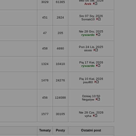
Wto 04 Sie, 2026
3029
61365
Arek
Sro 07 Sty, 2026
451
2824
Soniak10
Nie 28 Gru, 2025
47
205
ryszardo
Pon 24 Lis, 2025
458
4690
siosio
Pią 17 Kwi, 2026
1324
10410
ryszardo
Pią 10 Kwi, 2026
1476
24276
paul80
Dzisiaj 10:50
456
124088
Negatyw
Nie 28 Cze, 2026
1577
30105
vyha
Tematy
Posty
Ostatni post