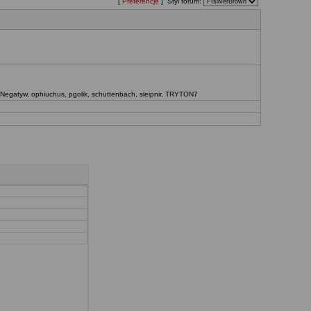
[
Preferencje
] Styl forum:
Negatyw
,
ophiuchus
,
pgolik
,
schuttenbach
,
sleipnir
,
TRYTON7