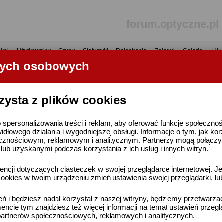
forum.optyczne.pl
kaj
•
Użytkownicy
•
Grupy
•
Statystyki
•
Rejestracja
•
Zaloguj
•
Galerie
•
Ulu
nych osobowych
----- R E K L A M A -----
zysta z plików cookies
 spersonalizowania treści i reklam, aby oferować funkcje społeczno
widłowego działania i wygodniejszej obsługi. Informacje o tym, jak ko
cznościowym, reklamowym i analitycznym. Partnerzy mogą połączyć 
ub uzyskanymi podczas korzystania z ich usług i innych witryn.
ncji dotyczących ciasteczek w swojej przeglądarce internetowej. Je
ookies w twoim urządzeniu zmień ustawienia swojej przeglądarki, lu
ień i będziesz nadal korzystał z naszej witryny, będziemy przetwarz
ncie tym znajdziesz też więcej informacji na temat ustawień przegl
artnerów społecznościowych, reklamowych i analitycznych.