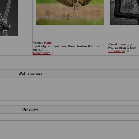
Wysłał:
Raftik
Wysłał:
baracuda
Tytuł zdjęcia: Dymówka, Barn Swallow (Hirundo
Tytuł zdjęcia: X-Men
rustica) ...
Komentarze
: 0
Komentarze
: 0
Ważne sprawy
Optyczne