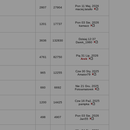
Pon 11 Maj, 2026
2807
27904
maciej.latallo
Pon 03 Sie, 2026
1201
17737
kamazz
Dzisiaj 12:37
3636
132830
Darek_1980
Pią 31 Lip, 2026
4761
82750
Arek
Czw 30 Sty, 2025
965
12255
Amator79
Nie 21 Gru, 2025
660
6692
Fotoamatorek
Czw 16 Paź, 2025
1200
14425
pampka
Pon 03 Sie, 2026
498
4907
Jan55