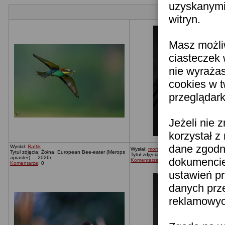
uzyskanymi 
witryn.
Masz możli
ciasteczek 
nie wyraża
cookies w 
przeglądark
Jeżeli nie 
korzystał z
dane zgodn
Wysłał:
Raftik
Wysłał:
moronica
Tytuł zdjęcia: Żołna, European Bee-eater (Merops
Tytuł zdjęcia: Bez tytułu
apiaster) ... 2026r
dokumencie 
Komentarze
: 0
Komentarze
: 0
ustawień pr
danych prz
reklamowych