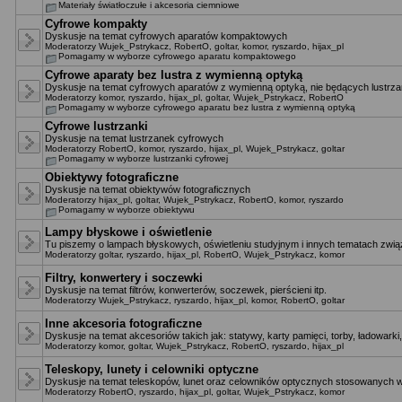
Materiały światłoczułe i akcesoria ciemniowe
Cyfrowe kompakty
Dyskusje na temat cyfrowych aparatów kompaktowych
Moderatorzy
Wujek_Pstrykacz
,
RobertO
,
goltar
,
komor
,
ryszardo
,
hijax_pl
Pomagamy w wyborze cyfrowego aparatu kompaktowego
Cyfrowe aparaty bez lustra z wymienną optyką
Dyskusje na temat cyfrowych aparatów z wymienną optyką, nie będących lustrza
Moderatorzy
komor
,
ryszardo
,
hijax_pl
,
goltar
,
Wujek_Pstrykacz
,
RobertO
Pomagamy w wyborze cyfrowego aparatu bez lustra z wymienną optyką
Cyfrowe lustrzanki
Dyskusje na temat lustrzanek cyfrowych
Moderatorzy
RobertO
,
komor
,
ryszardo
,
hijax_pl
,
Wujek_Pstrykacz
,
goltar
Pomagamy w wyborze lustrzanki cyfrowej
Obiektywy fotograficzne
Dyskusje na temat obiektywów fotograficznych
Moderatorzy
hijax_pl
,
goltar
,
Wujek_Pstrykacz
,
RobertO
,
komor
,
ryszardo
Pomagamy w wyborze obiektywu
Lampy błyskowe i oświetlenie
Tu piszemy o lampach błyskowych, oświetleniu studyjnym i innych tematach zwią
Moderatorzy
goltar
,
ryszardo
,
hijax_pl
,
RobertO
,
Wujek_Pstrykacz
,
komor
Filtry, konwertery i soczewki
Dyskusje na temat filtrów, konwerterów, soczewek, pierścieni itp.
Moderatorzy
Wujek_Pstrykacz
,
ryszardo
,
hijax_pl
,
komor
,
RobertO
,
goltar
Inne akcesoria fotograficzne
Dyskusje na temat akcesoriów takich jak: statywy, karty pamięci, torby, ładowarki,
Moderatorzy
komor
,
goltar
,
Wujek_Pstrykacz
,
RobertO
,
ryszardo
,
hijax_pl
Teleskopy, lunety i celowniki optyczne
Dyskusje na temat teleskopów, lunet oraz celowników optycznych stosowanych w
Moderatorzy
RobertO
,
ryszardo
,
hijax_pl
,
goltar
,
Wujek_Pstrykacz
,
komor