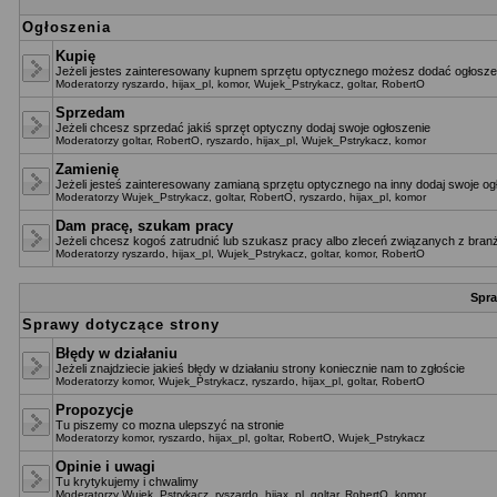
Ogłoszenia
Kupię
Jeżeli jestes zainteresowany kupnem sprzętu optycznego możesz dodać ogłoszen
Moderatorzy
ryszardo
,
hijax_pl
,
komor
,
Wujek_Pstrykacz
,
goltar
,
RobertO
Sprzedam
Jeżeli chcesz sprzedać jakiś sprzęt optyczny dodaj swoje ogłoszenie
Moderatorzy
goltar
,
RobertO
,
ryszardo
,
hijax_pl
,
Wujek_Pstrykacz
,
komor
Zamienię
Jeżeli jesteś zainteresowany zamianą sprzętu optycznego na inny dodaj swoje og
Moderatorzy
Wujek_Pstrykacz
,
goltar
,
RobertO
,
ryszardo
,
hijax_pl
,
komor
Dam pracę, szukam pracy
Jeżeli chcesz kogoś zatrudnić lub szukasz pracy albo zleceń związanych z branż
Moderatorzy
ryszardo
,
hijax_pl
,
Wujek_Pstrykacz
,
goltar
,
komor
,
RobertO
Spra
Sprawy dotyczące strony
Błędy w działaniu
Jeżeli znajdziecie jakieś błędy w działaniu strony koniecznie nam to zgłoście
Moderatorzy
komor
,
Wujek_Pstrykacz
,
ryszardo
,
hijax_pl
,
goltar
,
RobertO
Propozycje
Tu piszemy co mozna ulepszyć na stronie
Moderatorzy
komor
,
ryszardo
,
hijax_pl
,
goltar
,
RobertO
,
Wujek_Pstrykacz
Opinie i uwagi
Tu krytykujemy i chwalimy
Moderatorzy
Wujek_Pstrykacz
,
ryszardo
,
hijax_pl
,
goltar
,
RobertO
,
komor