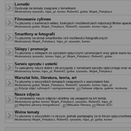
Lornetki
Dyskusje na tematy związane z lornetkami
Moderatorzy
ryszardo
,
hijax_pl
,
komor
,
RobertO
,
goltar
,
Wujek_Pstrykacz
Filmowanie cyfrowe
Tu piszemy o kamerach wideo, funkcjach i możliwościach rejestracji filmów apara
Moderatorzy
goltar
,
Wujek_Pstrykacz
,
RobertO
,
ryszardo
,
komor
,
hijax_pl
Smartfony w fotografii
Tu piszemy na temat smartfonów i ich możliwości fotograficznych
Moderatorzy
Wujek_Pstrykacz
,
hijax_pl
,
ryszardo
,
komor
Sklepy i promocje
Tu piszemy o sklepach ze sprzętem optycznym i promocjach oraz gdzie warto ku
Moderatorzy
ryszardo
,
komor
,
hijax_pl
,
Wujek_Pstrykacz
,
RobertO
,
goltar
Serwis sprzętu i usterki
Tu opisujemy nasze dobre i złe przygody z serwisami sprzętu optycznego oraz ws
Moderatorzy
komor
,
hijax_pl
,
RobertO
,
goltar
,
ryszardo
,
Wujek_Pstrykacz
Warsztat foto, literatura, teoria, art
Tu piszemy o wszystkich tematach związanych z warsztatem foto.
Moderatorzy
goltar
,
Wujek_Pstrykacz
,
RobertO
,
ryszardo
,
komor
,
hijax_pl
Edycja zdjęć cyfrowych i oprogramowanie
,
Ciekawe zdjęcia, galerie, konkursy
Nasze zdjęcia
Tu wstawiamy nasze zdjęcia i dzielimy się uwagami na ich temat.
Moderatorzy
goltar
,
komor
,
Wujek_Pstrykacz
,
ryszardo
,
RobertO
,
hijax_pl
Wspólne plenery fotograficzne
,
Wirtualne Plenery
,
Plener 321!
Wolne tematy
Tu piszemy o wszystkim i o niczym, jednak pamiętajmy że to forum optyczno/fotog
Moderatorzy
Wujek_Pstrykacz
,
RobertO
,
ryszardo
,
hijax_pl
,
goltar
,
komor