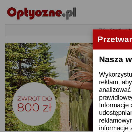
•
FAQ
•
Szukaj
•
Uży
Przetwa
Nasza wi
Wykorzystuj
reklam, aby
analizować 
prawidłoweg
Informacje 
udostępnia
reklamowym
informacje 