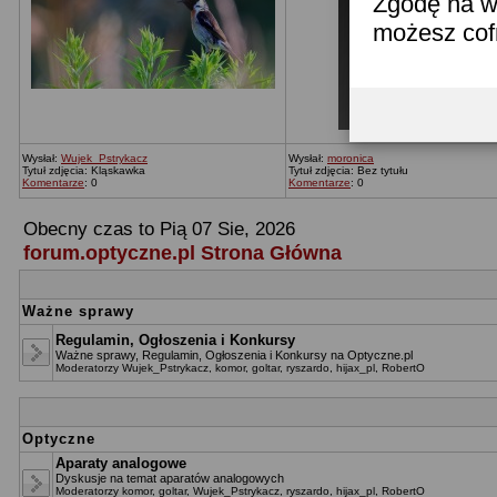
Zgodę na w
możesz co
Wysłał:
Wujek_Pstrykacz
Wysłał:
moronica
Tytuł zdjęcia: Kląskawka
Tytuł zdjęcia: Bez tytułu
Komentarze
: 0
Komentarze
: 0
Obecny czas to Pią 07 Sie, 2026
forum.optyczne.pl Strona Główna
Ważne sprawy
Regulamin, Ogłoszenia i Konkursy
Ważne sprawy, Regulamin, Ogłoszenia i Konkursy na Optyczne.pl
Moderatorzy
Wujek_Pstrykacz
,
komor
,
goltar
,
ryszardo
,
hijax_pl
,
RobertO
Optyczne
Aparaty analogowe
Dyskusje na temat aparatów analogowych
Moderatorzy
komor
,
goltar
,
Wujek_Pstrykacz
,
ryszardo
,
hijax_pl
,
RobertO