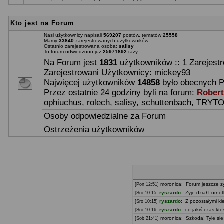
Kto jest na Forum
Nasi użytkownicy napisali
569207
postów, tematów
25558
Mamy
33840
zarejestrowanych użytkowników
Ostatnio zarejestrowana osoba:
salisy
To forum odwiedzono już
25971892
razy
Na Forum jest
1831
użytkowników :: 1 Zarejestr
Zarejestrowani Użytkownicy:
mickey93
Najwięcej użytkowników
14858
było obecnych P
Przez ostatnie 24 godziny byli na forum:
Rober
ophiuchus
,
rolech
,
salisy
,
schuttenbach
,
TRYTO
Osoby odpowiedzialne za Forum
Ostrzeżenia użytkowników