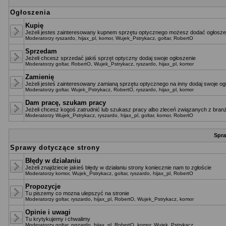
Ogłoszenia
Kupię
Jeżeli jestes zainteresowany kupnem sprzętu optycznego możesz dodać ogłoszen
Moderatorzy
ryszardo
,
hijax_pl
,
komor
,
Wujek_Pstrykacz
,
goltar
,
RobertO
Sprzedam
Jeżeli chcesz sprzedać jakiś sprzęt optyczny dodaj swoje ogłoszenie
Moderatorzy
goltar
,
RobertO
,
Wujek_Pstrykacz
,
ryszardo
,
hijax_pl
,
komor
Zamienię
Jeżeli jesteś zainteresowany zamianą sprzętu optycznego na inny dodaj swoje og
Moderatorzy
goltar
,
Wujek_Pstrykacz
,
RobertO
,
ryszardo
,
hijax_pl
,
komor
Dam pracę, szukam pracy
Jeżeli chcesz kogoś zatrudnić lub szukasz pracy albo zleceń związanych z branż
Moderatorzy
Wujek_Pstrykacz
,
ryszardo
,
hijax_pl
,
goltar
,
komor
,
RobertO
Spra
Sprawy dotyczące strony
Błędy w działaniu
Jeżeli znajdziecie jakieś błędy w działaniu strony koniecznie nam to zgłoście
Moderatorzy
komor
,
Wujek_Pstrykacz
,
goltar
,
ryszardo
,
hijax_pl
,
RobertO
Propozycje
Tu piszemy co mozna ulepszyć na stronie
Moderatorzy
goltar
,
ryszardo
,
hijax_pl
,
RobertO
,
Wujek_Pstrykacz
,
komor
Opinie i uwagi
Tu krytykujemy i chwalimy
Moderatorzy
goltar
,
ryszardo
,
hijax_pl
,
RobertO
,
komor
,
Wujek_Pstrykacz