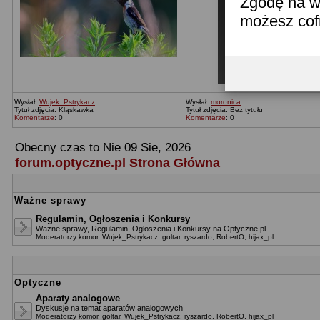
Zgodę na w
możesz co
Wysłał:
Wujek_Pstrykacz
Wysłał:
moronica
Tytuł zdjęcia: Kląskawka
Tytuł zdjęcia: Bez tytułu
Komentarze
: 0
Komentarze
: 0
Obecny czas to Nie 09 Sie, 2026
forum.optyczne.pl Strona Główna
Ważne sprawy
Regulamin, Ogłoszenia i Konkursy
Ważne sprawy, Regulamin, Ogłoszenia i Konkursy na Optyczne.pl
Moderatorzy
komor
,
Wujek_Pstrykacz
,
goltar
,
ryszardo
,
RobertO
,
hijax_pl
Optyczne
Aparaty analogowe
Dyskusje na temat aparatów analogowych
Moderatorzy
komor
,
goltar
,
Wujek_Pstrykacz
,
ryszardo
,
RobertO
,
hijax_pl