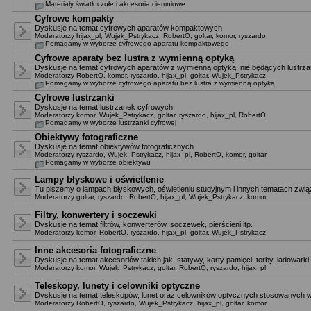
Materiały światłoczułe i akcesoria ciemniowe
Cyfrowe kompakty
Dyskusje na temat cyfrowych aparatów kompaktowych
Moderatorzy
hijax_pl
,
Wujek_Pstrykacz
,
RobertO
,
goltar
,
komor
,
ryszardo
Pomagamy w wyborze cyfrowego aparatu kompaktowego
Cyfrowe aparaty bez lustra z wymienną optyką
Dyskusje na temat cyfrowych aparatów z wymienną optyką, nie będących lustrza
Moderatorzy
RobertO
,
komor
,
ryszardo
,
hijax_pl
,
goltar
,
Wujek_Pstrykacz
Pomagamy w wyborze cyfrowego aparatu bez lustra z wymienną optyką
Cyfrowe lustrzanki
Dyskusje na temat lustrzanek cyfrowych
Moderatorzy
komor
,
Wujek_Pstrykacz
,
goltar
,
ryszardo
,
hijax_pl
,
RobertO
Pomagamy w wyborze lustrzanki cyfrowej
Obiektywy fotograficzne
Dyskusje na temat obiektywów fotograficznych
Moderatorzy
ryszardo
,
Wujek_Pstrykacz
,
hijax_pl
,
RobertO
,
komor
,
goltar
Pomagamy w wyborze obiektywu
Lampy błyskowe i oświetlenie
Tu piszemy o lampach błyskowych, oświetleniu studyjnym i innych tematach zwią
Moderatorzy
goltar
,
ryszardo
,
RobertO
,
hijax_pl
,
Wujek_Pstrykacz
,
komor
Filtry, konwertery i soczewki
Dyskusje na temat filtrów, konwerterów, soczewek, pierścieni itp.
Moderatorzy
komor
,
RobertO
,
ryszardo
,
hijax_pl
,
goltar
,
Wujek_Pstrykacz
Inne akcesoria fotograficzne
Dyskusje na temat akcesoriów takich jak: statywy, karty pamięci, torby, ładowarki,
Moderatorzy
komor
,
Wujek_Pstrykacz
,
goltar
,
RobertO
,
ryszardo
,
hijax_pl
Teleskopy, lunety i celowniki optyczne
Dyskusje na temat teleskopów, lunet oraz celowników optycznych stosowanych w
Moderatorzy
RobertO
,
ryszardo
,
Wujek_Pstrykacz
,
hijax_pl
,
goltar
,
komor