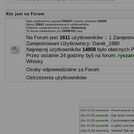
Kto jest na Forum
Nasi użytkownicy napisali
569207
postów, tematów
25558
Mamy
33841
zarejestrowanych użytkowników
Ostatnio zarejestrowana osoba:
thoitietorg
To forum odwiedzono już
25986701
razy
Na Forum jest
1611
użytkowników :: 1 Zarejestr
Zarejestrowani Użytkownicy:
Darek_1980
Najwięcej użytkowników
14858
było obecnych P
Przez ostatnie 24 godziny byli na forum:
ryszar
Whisky
Osoby odpowiedzialne za Forum
Ostrzeżenia użytkowników