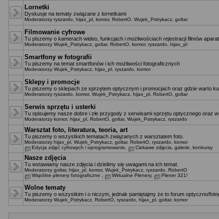
Lornetki
Dyskusje na tematy związane z lornetkami
Moderatorzy
ryszardo
,
hijax_pl
,
komor
,
RobertO
,
Wujek_Pstrykacz
,
goltar
Filmowanie cyfrowe
Tu piszemy o kamerach wideo, funkcjach i możliwościach rejestracji filmów apara
Moderatorzy
Wujek_Pstrykacz
,
goltar
,
RobertO
,
komor
,
ryszardo
,
hijax_pl
Smartfony w fotografii
Tu piszemy na temat smartfonów i ich możliwości fotograficznych
Moderatorzy
Wujek_Pstrykacz
,
hijax_pl
,
ryszardo
,
komor
Sklepy i promocje
Tu piszemy o sklepach ze sprzętem optycznym i promocjach oraz gdzie warto ku
Moderatorzy
ryszardo
,
komor
,
Wujek_Pstrykacz
,
hijax_pl
,
RobertO
,
goltar
Serwis sprzętu i usterki
Tu opisujemy nasze dobre i złe przygody z serwisami sprzętu optycznego oraz ws
Moderatorzy
komor
,
hijax_pl
,
RobertO
,
goltar
,
Wujek_Pstrykacz
,
ryszardo
Warsztat foto, literatura, teoria, art
Tu piszemy o wszystkich tematach związanych z warsztatem foto.
Moderatorzy
hijax_pl
,
Wujek_Pstrykacz
,
goltar
,
RobertO
,
ryszardo
,
komor
Edycja zdjęć cyfrowych i oprogramowanie
,
Ciekawe zdjęcia, galerie, konkursy
Nasze zdjęcia
Tu wstawiamy nasze zdjęcia i dzielimy się uwagami na ich temat.
Moderatorzy
goltar
,
hijax_pl
,
komor
,
Wujek_Pstrykacz
,
ryszardo
,
RobertO
Wspólne plenery fotograficzne
,
Wirtualne Plenery
,
Plener 321!
Wolne tematy
Tu piszemy o wszystkim i o niczym, jednak pamiętajmy że to forum optyczno/fotog
Moderatorzy
Wujek_Pstrykacz
,
RobertO
,
ryszardo
,
hijax_pl
,
goltar
,
komor