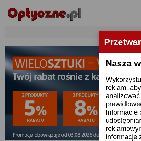
•
FAQ
•
Szukaj
•
Uży
Przetwa
Nasza wi
Wykorzystuj
reklam, aby
analizować 
prawidłoweg
Informacje 
udostępnia
reklamowym
informacje 