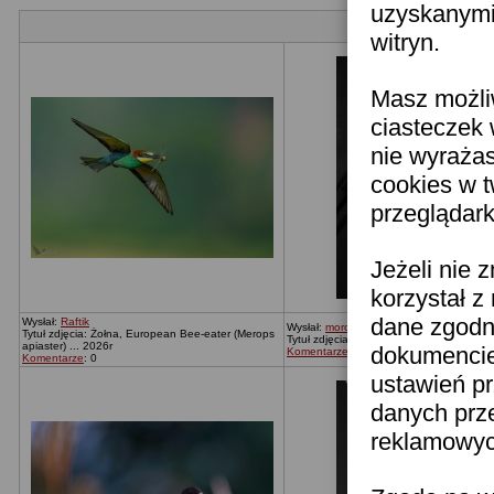
uzyskanymi 
witryn.
Masz możli
ciasteczek 
nie wyraża
cookies w 
przeglądark
Jeżeli nie 
korzystał z
dane zgodn
Wysłał:
Raftik
Wysłał:
moronica
Tytuł zdjęcia: Żołna, European Bee-eater (Merops
Tytuł zdjęcia: Bez tytułu
apiaster) ... 2026r
dokumencie 
Komentarze
: 0
Komentarze
: 0
ustawień pr
danych prz
reklamowych