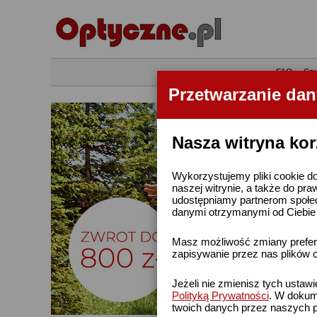
•
FAQ
•
Szu
Przetwarzanie da
Nasza witryna kor
Wykorzystujemy pliki cookie do
naszej witrynie, a także do pra
udostępniamy partnerom społe
danymi otrzymanymi od Ciebie l
Masz możliwość zmiany prefere
zapisywanie przez nas plików c
Jeżeli nie zmienisz tych ustaw
Polityką Prywatności
. W dokume
twoich danych przez naszych p