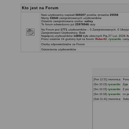
Kto jest na Forum
Nasi użytkownicy napisali
569207
postów, tematów
25558
Mamy
33840
zarejestrowanych użytkowników
Ostatnio zarejestrowana osoba:
salisy
To forum odwiedzono już
25978946
razy
Na Forum jest
1771
użytkowników :: 0 Zarejestrowanych, 0 Ukryty
Zarejestrowani Użytkownicy: Brak
Najwięcej użytkowników
14858
było obecnych Pią 27 Lut, 2026
A
Przez ostatnie 24 godziny byli na forum:
RobertO
,
ryszardo
,
carr
Osoby odpowiedzialne za Forum
Ostrzeżenia użytkowników