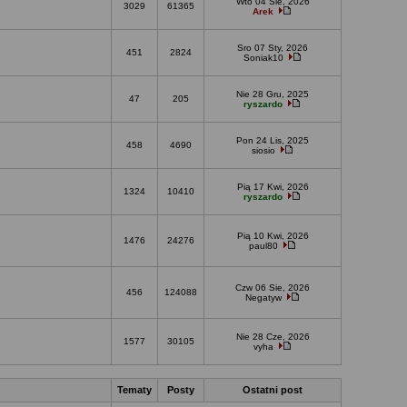
Wto 04 Sie, 2026
3029
61365
Arek
Sro 07 Sty, 2026
451
2824
Soniak10
Nie 28 Gru, 2025
47
205
ryszardo
Pon 24 Lis, 2025
458
4690
siosio
Pią 17 Kwi, 2026
1324
10410
ryszardo
Pią 10 Kwi, 2026
1476
24276
paul80
Czw 06 Sie, 2026
456
124088
Negatyw
Nie 28 Cze, 2026
1577
30105
vyha
Tematy
Posty
Ostatni post