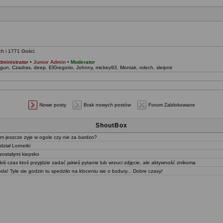
ch i 1771 Gości
dministrator
•
Junior Admin
•
Moderator
ygun
,
Czadras
,
deep
,
ElGregorio
,
Johnny
,
mickey93
,
Moniak
,
rolech
,
sleipnir
Nowe posty
Brak nowych postów
Forum Zablokowane
ShoutBox