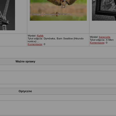
Wysłał:
Raftik
Wysłał:
baracuda
Tytuł zdjęcia: Dymówka, Barn Swallow (Hirundo
Tytuł zdjęcia: X-Men
rustica) ...
Komentarze
: 0
Komentarze
: 0
Ważne sprawy
Optyczne