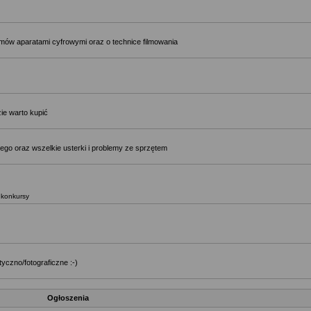
ilmów aparatami cyfrowymi oraz o technice filmowania
ie warto kupić
ego oraz wszelkie usterki i problemy ze sprzętem
, konkursy
yczno/fotograficzne :-)
Ogłoszenia