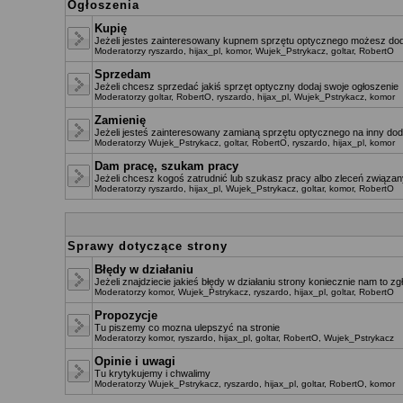
Ogłoszenia
Kupię
Jeżeli jestes zainteresowany kupnem sprzętu optycznego możesz dod
Moderatorzy
ryszardo
,
hijax_pl
,
komor
,
Wujek_Pstrykacz
,
goltar
,
RobertO
Sprzedam
Jeżeli chcesz sprzedać jakiś sprzęt optyczny dodaj swoje ogłoszenie
Moderatorzy
goltar
,
RobertO
,
ryszardo
,
hijax_pl
,
Wujek_Pstrykacz
,
komor
Zamienię
Jeżeli jesteś zainteresowany zamianą sprzętu optycznego na inny dod
Moderatorzy
Wujek_Pstrykacz
,
goltar
,
RobertO
,
ryszardo
,
hijax_pl
,
komor
Dam pracę, szukam pracy
Jeżeli chcesz kogoś zatrudnić lub szukasz pracy albo zleceń związany
Moderatorzy
ryszardo
,
hijax_pl
,
Wujek_Pstrykacz
,
goltar
,
komor
,
RobertO
Sprawy dotyczące strony
Błędy w działaniu
Jeżeli znajdziecie jakieś błędy w działaniu strony koniecznie nam to zg
Moderatorzy
komor
,
Wujek_Pstrykacz
,
ryszardo
,
hijax_pl
,
goltar
,
RobertO
Propozycje
Tu piszemy co mozna ulepszyć na stronie
Moderatorzy
komor
,
ryszardo
,
hijax_pl
,
goltar
,
RobertO
,
Wujek_Pstrykacz
Opinie i uwagi
Tu krytykujemy i chwalimy
Moderatorzy
Wujek_Pstrykacz
,
ryszardo
,
hijax_pl
,
goltar
,
RobertO
,
komor