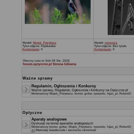
Wysłał:
Wujek_Pstrykacz
Wysłał:
moronica
Tytuł zdjęcia: Kląskawka
Tytuł zdjęcia: Bez tytułu
Komentarze
: 0
Komentarze
: 0
Obecny czas to Sob 08 Sie, 2026
forum.optyczne.pl Strona Główna
Ważne sprawy
Regulamin, Ogłoszenia i Konkursy
Ważne sprawy, Regulamin, Ogłoszenia i Konkursy na Optyczne.pl
Moderatorzy
Wujek_Pstrykacz
,
komor
,
goltar
,
ryszardo
,
hijax_pl
,
RobertO
Optyczne
Aparaty analogowe
Dyskusje na temat aparatów analogowych
Moderatorzy
komor
,
goltar
,
Wujek_Pstrykacz
,
ryszardo
,
hijax_pl
,
RobertO
Materiały światłoczułe i akcesoria ciemniowe