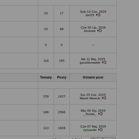
Sob 13 Cze, 2026
10
17
Jan55
Czw 30 Lip, 2026
10
68
khobark
0
0
--
Nie 11 Maj, 2025
118
195
gacekkowalski
Tematy
Posty
Ostatni post
Sro 25 Cze, 2025
159
1427
Marek Marecki
Wto 06 Sty, 2026
188
2596
_Tomek_
Czw 07 Maj, 2026
113
1928
ryszardo