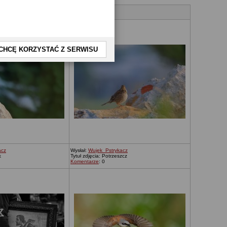
CHCĘ KORZYSTAĆ Z SERWISU
acz
Wysłał:
Wujek_Pstrykacz
k
Tytuł zdjęcia: Potrzeszcz
Komentarze
: 0