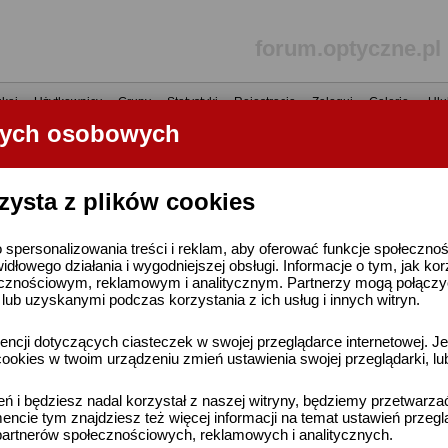
forum.optyczne.pl
kaj
•
Użytkownicy
•
Grupy
•
Statystyki
•
Rejestracja
•
Zaloguj
•
Galerie
•
Ulu
nych osobowych
----- R E K L A M A -----
zysta z plików cookies
 spersonalizowania treści i reklam, aby oferować funkcje społeczno
widłowego działania i wygodniejszej obsługi. Informacje o tym, jak ko
cznościowym, reklamowym i analitycznym. Partnerzy mogą połączyć 
ub uzyskanymi podczas korzystania z ich usług i innych witryn.
ncji dotyczących ciasteczek w swojej przeglądarce internetowej. Je
ookies w twoim urządzeniu zmień ustawienia swojej przeglądarki, lu
ień i będziesz nadal korzystał z naszej witryny, będziemy przetwarz
ncie tym znajdziesz też więcej informacji na temat ustawień przegl
artnerów społecznościowych, reklamowych i analitycznych.