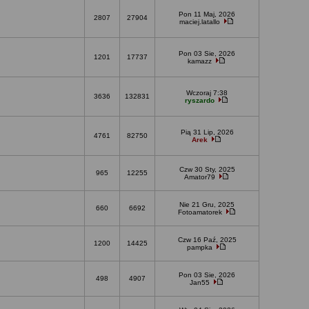
Pon 11 Maj, 2026
2807
27904
maciej.latallo
Pon 03 Sie, 2026
1201
17737
kamazz
Wczoraj 7:38
3636
132831
ryszardo
Pią 31 Lip, 2026
4761
82750
Arek
Czw 30 Sty, 2025
965
12255
Amator79
Nie 21 Gru, 2025
660
6692
Fotoamatorek
Czw 16 Paź, 2025
1200
14425
pampka
Pon 03 Sie, 2026
498
4907
Jan55