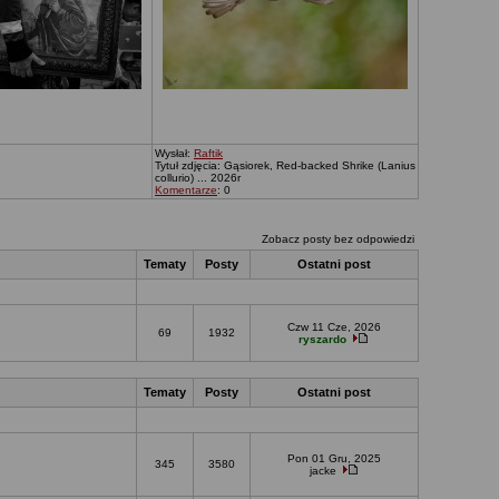
Wysłał:
Raftik
Tytuł zdjęcia: Gąsiorek, Red-backed Shrike (Lanius
collurio) ... 2026r
Komentarze
: 0
Zobacz posty bez odpowiedzi
Tematy
Posty
Ostatni post
Czw 11 Cze, 2026
69
1932
ryszardo
Tematy
Posty
Ostatni post
Pon 01 Gru, 2025
345
3580
jacke