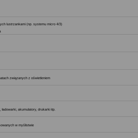
ch lustrzankami (np. systemu micro 4/3)
ą
matach związanych z oświetleniem
 ładowarki, akumulatory, drukarki itp.
osowanych w myślistwie