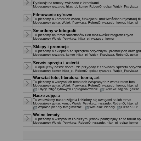
Dyskusje na tematy związane z lornetkami
Moderatorzy
ryszardo
,
hijax_pl
,
komor
,
RobertO
,
goltar
,
Wujek_Pstrykacz
Filmowanie cyfrowe
Tu piszemy o kamerach wideo, funkcjach i możliwościach rejestracji f
Moderatorzy
goltar
,
Wujek_Pstrykacz
,
RobertO
,
ryszardo
,
komor
,
hijax_pl
Smartfony w fotografii
Tu piszemy na temat smartfonów i ich możliwości fotograficznych
Moderatorzy
Wujek_Pstrykacz
,
hijax_pl
,
ryszardo
,
komor
Sklepy i promocje
Tu piszemy o sklepach ze sprzętem optycznym i promocjach oraz gdz
Moderatorzy
ryszardo
,
komor
,
hijax_pl
,
Wujek_Pstrykacz
,
RobertO
,
goltar
Serwis sprzętu i usterki
Tu opisujemy nasze dobre i złe przygody z serwisami sprzętu optyczn
Moderatorzy
komor
,
hijax_pl
,
RobertO
,
goltar
,
ryszardo
,
Wujek_Pstrykacz
Warsztat foto, literatura, teoria, art
Tu piszemy o wszystkich tematach związanych z warsztatem foto.
Moderatorzy
goltar
,
Wujek_Pstrykacz
,
RobertO
,
ryszardo
,
komor
,
hijax_pl
Edycja zdjęć cyfrowych i oprogramowanie
,
Ciekawe zdjęcia, galerie
Nasze zdjęcia
Tu wstawiamy nasze zdjęcia i dzielimy się uwagami na ich temat.
Moderatorzy
goltar
,
komor
,
Wujek_Pstrykacz
,
ryszardo
,
RobertO
,
hijax_pl
Wspólne plenery fotograficzne
,
Wirtualne Plenery
,
Plener 321!
Wolne tematy
Tu piszemy o wszystkim i o niczym, jednak pamiętajmy że to forum opt
Moderatorzy
Wujek_Pstrykacz
,
RobertO
,
ryszardo
,
hijax_pl
,
goltar
,
komor