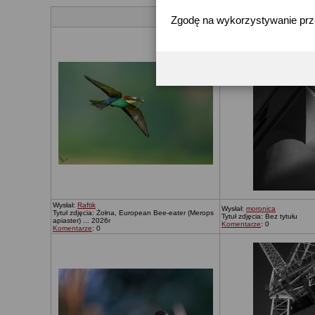
Zgodę na wykorzystywanie pr
Wysłał:
Raftik
Wysłał:
moronica
Tytuł zdjęcia: Żołna, European Bee-eater (Merops
Tytuł zdjęcia: Bez tytułu
apiaster) ... 2026r
Komentarze
: 0
Komentarze
: 0