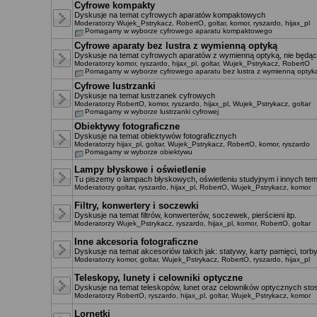
Cyfrowe kompakty
Dyskusje na temat cyfrowych aparatów kompaktowych
Moderatorzy
Wujek_Pstrykacz
,
RobertO
,
goltar
,
komor
,
ryszardo
,
hijax_pl
Pomagamy w wyborze cyfrowego aparatu kompaktowego
Cyfrowe aparaty bez lustra z wymienną optyką
Dyskusje na temat cyfrowych aparatów z wymienną optyką, nie będący
Moderatorzy
komor
,
ryszardo
,
hijax_pl
,
goltar
,
Wujek_Pstrykacz
,
RobertO
Pomagamy w wyborze cyfrowego aparatu bez lustra z wymienną optyk
Cyfrowe lustrzanki
Dyskusje na temat lustrzanek cyfrowych
Moderatorzy
RobertO
,
komor
,
ryszardo
,
hijax_pl
,
Wujek_Pstrykacz
,
goltar
Pomagamy w wyborze lustrzanki cyfrowej
Obiektywy fotograficzne
Dyskusje na temat obiektywów fotograficznych
Moderatorzy
hijax_pl
,
goltar
,
Wujek_Pstrykacz
,
RobertO
,
komor
,
ryszardo
Pomagamy w wyborze obiektywu
Lampy błyskowe i oświetlenie
Tu piszemy o lampach błyskowych, oświetleniu studyjnym i innych te
Moderatorzy
goltar
,
ryszardo
,
hijax_pl
,
RobertO
,
Wujek_Pstrykacz
,
komor
Filtry, konwertery i soczewki
Dyskusje na temat filtrów, konwerterów, soczewek, pierścieni itp.
Moderatorzy
Wujek_Pstrykacz
,
ryszardo
,
hijax_pl
,
komor
,
RobertO
,
goltar
Inne akcesoria fotograficzne
Dyskusje na temat akcesoriów takich jak: statywy, karty pamięci, torby,
Moderatorzy
komor
,
goltar
,
Wujek_Pstrykacz
,
RobertO
,
ryszardo
,
hijax_pl
Teleskopy, lunety i celowniki optyczne
Dyskusje na temat teleskopów, lunet oraz celowników optycznych st
Moderatorzy
RobertO
,
ryszardo
,
hijax_pl
,
goltar
,
Wujek_Pstrykacz
,
komor
Lornetki