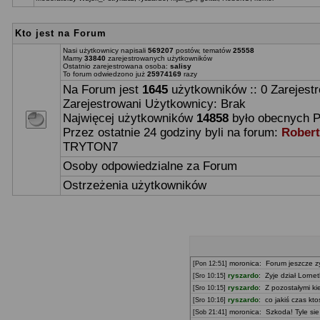
Kto jest na Forum
Nasi użytkownicy napisali
569207
postów, tematów
25558
Mamy
33840
zarejestrowanych użytkowników
Ostatnio zarejestrowana osoba:
salisy
To forum odwiedzono już
25974169
razy
Na Forum jest
1645
użytkowników :: 0 Zarejest
Zarejestrowani Użytkownicy: Brak
Najwięcej użytkowników
14858
było obecnych P
Przez ostatnie 24 godziny byli na forum:
Rober
TRYTON7
Osoby odpowiedzialne za Forum
Ostrzeżenia użytkowników