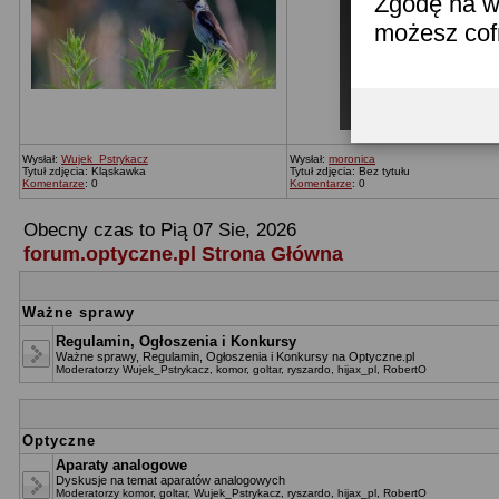
Zgodę na w
możesz co
Wysłał:
Wujek_Pstrykacz
Wysłał:
moronica
Tytuł zdjęcia: Kląskawka
Tytuł zdjęcia: Bez tytułu
Komentarze
: 0
Komentarze
: 0
Obecny czas to Pią 07 Sie, 2026
forum.optyczne.pl Strona Główna
Ważne sprawy
Regulamin, Ogłoszenia i Konkursy
Ważne sprawy, Regulamin, Ogłoszenia i Konkursy na Optyczne.pl
Moderatorzy
Wujek_Pstrykacz
,
komor
,
goltar
,
ryszardo
,
hijax_pl
,
RobertO
Optyczne
Aparaty analogowe
Dyskusje na temat aparatów analogowych
Moderatorzy
komor
,
goltar
,
Wujek_Pstrykacz
,
ryszardo
,
hijax_pl
,
RobertO