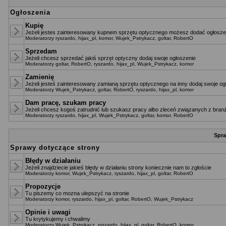
Ogłoszenia
Kupię
Jeżeli jestes zainteresowany kupnem sprzętu optycznego możesz dodać ogłoszen
Moderatorzy
ryszardo
,
hijax_pl
,
komor
,
Wujek_Pstrykacz
,
goltar
,
RobertO
Sprzedam
Jeżeli chcesz sprzedać jakiś sprzęt optyczny dodaj swoje ogłoszenie
Moderatorzy
goltar
,
RobertO
,
ryszardo
,
hijax_pl
,
Wujek_Pstrykacz
,
komor
Zamienię
Jeżeli jesteś zainteresowany zamianą sprzętu optycznego na inny dodaj swoje og
Moderatorzy
Wujek_Pstrykacz
,
goltar
,
RobertO
,
ryszardo
,
hijax_pl
,
komor
Dam pracę, szukam pracy
Jeżeli chcesz kogoś zatrudnić lub szukasz pracy albo zleceń związanych z branż
Moderatorzy
ryszardo
,
hijax_pl
,
Wujek_Pstrykacz
,
goltar
,
komor
,
RobertO
Spra
Sprawy dotyczące strony
Błędy w działaniu
Jeżeli znajdziecie jakieś błędy w działaniu strony koniecznie nam to zgłoście
Moderatorzy
komor
,
Wujek_Pstrykacz
,
ryszardo
,
hijax_pl
,
goltar
,
RobertO
Propozycje
Tu piszemy co mozna ulepszyć na stronie
Moderatorzy
komor
,
ryszardo
,
hijax_pl
,
goltar
,
RobertO
,
Wujek_Pstrykacz
Opinie i uwagi
Tu krytykujemy i chwalimy
Moderatorzy
Wujek_Pstrykacz
,
ryszardo
,
hijax_pl
,
goltar
,
RobertO
,
komor