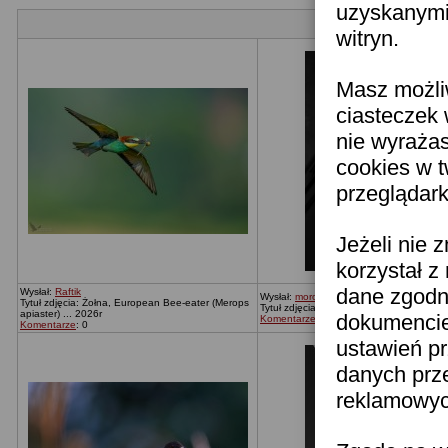
uzyskanymi 
witryn.
Masz możli
ciasteczek 
nie wyraża
cookies w 
przeglądark
Jeżeli nie 
korzystał z
dane zgodn
Wysłał:
Raftik
Wysłał:
moronica
Tytuł zdjęcia: Żołna, European Bee-eater (Merops
Tytuł zdjęcia: Bez tytułu
apiaster) ... 2026r
dokumencie 
Komentarze
: 0
Komentarze
: 0
ustawień pr
danych prz
reklamowych