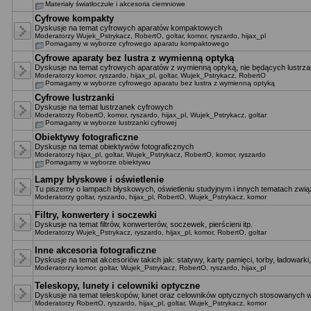
Materiały światłoczułe i akcesoria ciemniowe
Cyfrowe kompakty
Dyskusje na temat cyfrowych aparatów kompaktowych
Moderatorzy
Wujek_Pstrykacz
,
RobertO
,
goltar
,
komor
,
ryszardo
,
hijax_pl
Pomagamy w wyborze cyfrowego aparatu kompaktowego
Cyfrowe aparaty bez lustra z wymienną optyką
Dyskusje na temat cyfrowych aparatów z wymienną optyką, nie będących lustrza
Moderatorzy
komor
,
ryszardo
,
hijax_pl
,
goltar
,
Wujek_Pstrykacz
,
RobertO
Pomagamy w wyborze cyfrowego aparatu bez lustra z wymienną optyką
Cyfrowe lustrzanki
Dyskusje na temat lustrzanek cyfrowych
Moderatorzy
RobertO
,
komor
,
ryszardo
,
hijax_pl
,
Wujek_Pstrykacz
,
goltar
Pomagamy w wyborze lustrzanki cyfrowej
Obiektywy fotograficzne
Dyskusje na temat obiektywów fotograficznych
Moderatorzy
hijax_pl
,
goltar
,
Wujek_Pstrykacz
,
RobertO
,
komor
,
ryszardo
Pomagamy w wyborze obiektywu
Lampy błyskowe i oświetlenie
Tu piszemy o lampach błyskowych, oświetleniu studyjnym i innych tematach zwią
Moderatorzy
goltar
,
ryszardo
,
hijax_pl
,
RobertO
,
Wujek_Pstrykacz
,
komor
Filtry, konwertery i soczewki
Dyskusje na temat filtrów, konwerterów, soczewek, pierścieni itp.
Moderatorzy
Wujek_Pstrykacz
,
ryszardo
,
hijax_pl
,
komor
,
RobertO
,
goltar
Inne akcesoria fotograficzne
Dyskusje na temat akcesoriów takich jak: statywy, karty pamięci, torby, ładowarki,
Moderatorzy
komor
,
goltar
,
Wujek_Pstrykacz
,
RobertO
,
ryszardo
,
hijax_pl
Teleskopy, lunety i celowniki optyczne
Dyskusje na temat teleskopów, lunet oraz celowników optycznych stosowanych w
Moderatorzy
RobertO
,
ryszardo
,
hijax_pl
,
goltar
,
Wujek_Pstrykacz
,
komor