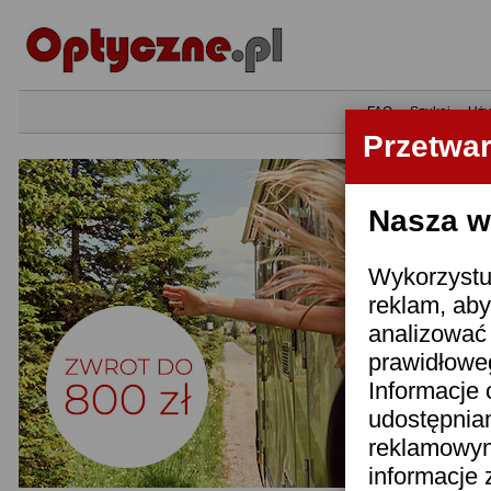
•
FAQ
•
Szukaj
•
Uży
Przetwa
Nasza wi
Wykorzystuj
reklam, aby
analizować 
prawidłoweg
Informacje 
udostępnia
reklamowym
informacje 