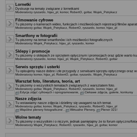
Lornetki
Dyskusje na tematy związane z lornetkami
Moderatorzy
ryszardo
,
hijax_pl
,
komor
,
RobertO
,
goltar
,
Wujek_Pstrykacz
Filmowanie cyfrowe
Tu piszemy o kamerach wideo, funkcjach i możliwościach rejestracji filmów apara
Moderatorzy
goltar
,
Wujek_Pstrykacz
,
RobertO
,
ryszardo
,
komor
,
hijax_pl
Smartfony w fotografii
Tu piszemy na temat smartfonów i ich możliwości fotograficznych
Moderatorzy
Wujek_Pstrykacz
,
hijax_pl
,
ryszardo
,
komor
Sklepy i promocje
Tu piszemy o sklepach ze sprzętem optycznym i promocjach oraz gdzie warto ku
Moderatorzy
ryszardo
,
komor
,
hijax_pl
,
Wujek_Pstrykacz
,
RobertO
,
goltar
Serwis sprzętu i usterki
Tu opisujemy nasze dobre i złe przygody z serwisami sprzętu optycznego oraz ws
Moderatorzy
komor
,
hijax_pl
,
RobertO
,
goltar
,
ryszardo
,
Wujek_Pstrykacz
Warsztat foto, literatura, teoria, art
Tu piszemy o wszystkich tematach związanych z warsztatem foto.
Moderatorzy
goltar
,
Wujek_Pstrykacz
,
RobertO
,
ryszardo
,
komor
,
hijax_pl
Edycja zdjęć cyfrowych i oprogramowanie
,
Ciekawe zdjęcia, galerie, konkursy
Nasze zdjęcia
Tu wstawiamy nasze zdjęcia i dzielimy się uwagami na ich temat.
Moderatorzy
goltar
,
komor
,
Wujek_Pstrykacz
,
ryszardo
,
RobertO
,
hijax_pl
Wspólne plenery fotograficzne
,
Wirtualne Plenery
,
Plener 321!
Wolne tematy
Tu piszemy o wszystkim i o niczym, jednak pamiętajmy że to forum optyczno/fotog
Moderatorzy
Wujek_Pstrykacz
,
RobertO
,
ryszardo
,
hijax_pl
,
goltar
,
komor