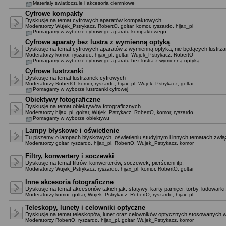
Materiały światłoczułe i akcesoria ciemniowe
Cyfrowe kompakty
Dyskusje na temat cyfrowych aparatów kompaktowych
Moderatorzy
Wujek_Pstrykacz
,
RobertO
,
goltar
,
komor
,
ryszardo
,
hijax_pl
Pomagamy w wyborze cyfrowego aparatu kompaktowego
Cyfrowe aparaty bez lustra z wymienną optyką
Dyskusje na temat cyfrowych aparatów z wymienną optyką, nie będących lustrza
Moderatorzy
komor
,
ryszardo
,
hijax_pl
,
goltar
,
Wujek_Pstrykacz
,
RobertO
Pomagamy w wyborze cyfrowego aparatu bez lustra z wymienną optyką
Cyfrowe lustrzanki
Dyskusje na temat lustrzanek cyfrowych
Moderatorzy
RobertO
,
komor
,
ryszardo
,
hijax_pl
,
Wujek_Pstrykacz
,
goltar
Pomagamy w wyborze lustrzanki cyfrowej
Obiektywy fotograficzne
Dyskusje na temat obiektywów fotograficznych
Moderatorzy
hijax_pl
,
goltar
,
Wujek_Pstrykacz
,
RobertO
,
komor
,
ryszardo
Pomagamy w wyborze obiektywu
Lampy błyskowe i oświetlenie
Tu piszemy o lampach błyskowych, oświetleniu studyjnym i innych tematach zwią
Moderatorzy
goltar
,
ryszardo
,
hijax_pl
,
RobertO
,
Wujek_Pstrykacz
,
komor
Filtry, konwertery i soczewki
Dyskusje na temat filtrów, konwerterów, soczewek, pierścieni itp.
Moderatorzy
Wujek_Pstrykacz
,
ryszardo
,
hijax_pl
,
komor
,
RobertO
,
goltar
Inne akcesoria fotograficzne
Dyskusje na temat akcesoriów takich jak: statywy, karty pamięci, torby, ładowarki,
Moderatorzy
komor
,
goltar
,
Wujek_Pstrykacz
,
RobertO
,
ryszardo
,
hijax_pl
Teleskopy, lunety i celowniki optyczne
Dyskusje na temat teleskopów, lunet oraz celowników optycznych stosowanych w
Moderatorzy
RobertO
,
ryszardo
,
hijax_pl
,
goltar
,
Wujek_Pstrykacz
,
komor