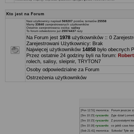
Kto jest na Forum
Nasi użytkownicy napisali
569207
postów, tematów
25558
Mamy
33840
zarejestrowanych użytkowników
Ostatnio zarejestrowana osoba:
salisy
To forum odwiedzono już
25974437
razy
Na Forum jest
1978
użytkowników :: 0 Zarejest
Zarejestrowani Użytkownicy: Brak
Najwięcej użytkowników
14858
było obecnych P
Przez ostatnie 24 godziny byli na forum:
Rober
rolech
,
salisy
,
sleipnir
,
TRYTON7
Osoby odpowiedzialne za Forum
Ostrzeżenia użytkowników