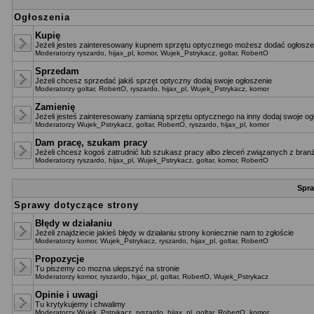
Ogłoszenia
Kupię
Jeżeli jestes zainteresowany kupnem sprzętu optycznego możesz dodać ogłoszen
Moderatorzy
ryszardo
,
hijax_pl
,
komor
,
Wujek_Pstrykacz
,
goltar
,
RobertO
Sprzedam
Jeżeli chcesz sprzedać jakiś sprzęt optyczny dodaj swoje ogłoszenie
Moderatorzy
goltar
,
RobertO
,
ryszardo
,
hijax_pl
,
Wujek_Pstrykacz
,
komor
Zamienię
Jeżeli jesteś zainteresowany zamianą sprzętu optycznego na inny dodaj swoje og
Moderatorzy
Wujek_Pstrykacz
,
goltar
,
RobertO
,
ryszardo
,
hijax_pl
,
komor
Dam pracę, szukam pracy
Jeżeli chcesz kogoś zatrudnić lub szukasz pracy albo zleceń związanych z branż
Moderatorzy
ryszardo
,
hijax_pl
,
Wujek_Pstrykacz
,
goltar
,
komor
,
RobertO
Spra
Sprawy dotyczące strony
Błędy w działaniu
Jeżeli znajdziecie jakieś błędy w działaniu strony koniecznie nam to zgłoście
Moderatorzy
komor
,
Wujek_Pstrykacz
,
ryszardo
,
hijax_pl
,
goltar
,
RobertO
Propozycje
Tu piszemy co mozna ulepszyć na stronie
Moderatorzy
komor
,
ryszardo
,
hijax_pl
,
goltar
,
RobertO
,
Wujek_Pstrykacz
Opinie i uwagi
Tu krytykujemy i chwalimy
Moderatorzy
Wujek_Pstrykacz
,
ryszardo
,
hijax_pl
,
goltar
,
RobertO
,
komor