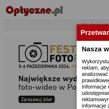
•
FAQ
•
Szukaj
•
Uży
Przetwa
Nasza wi
Wykorzystuj
reklam, aby
analizować 
prawidłoweg
Informacje 
udostępnia
reklamowym
informacje 