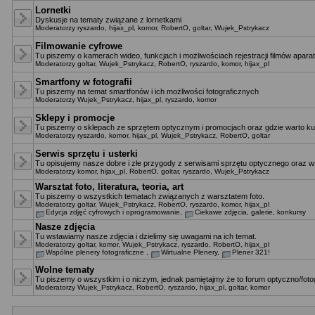
Lornetki
Dyskusje na tematy związane z lornetkami
Moderatorzy
ryszardo
,
hijax_pl
,
komor
,
RobertO
,
goltar
,
Wujek_Pstrykacz
Filmowanie cyfrowe
Tu piszemy o kamerach wideo, funkcjach i możliwościach rejestracji filmów apara
Moderatorzy
goltar
,
Wujek_Pstrykacz
,
RobertO
,
ryszardo
,
komor
,
hijax_pl
Smartfony w fotografii
Tu piszemy na temat smartfonów i ich możliwości fotograficznych
Moderatorzy
Wujek_Pstrykacz
,
hijax_pl
,
ryszardo
,
komor
Sklepy i promocje
Tu piszemy o sklepach ze sprzętem optycznym i promocjach oraz gdzie warto ku
Moderatorzy
ryszardo
,
komor
,
hijax_pl
,
Wujek_Pstrykacz
,
RobertO
,
goltar
Serwis sprzętu i usterki
Tu opisujemy nasze dobre i złe przygody z serwisami sprzętu optycznego oraz ws
Moderatorzy
komor
,
hijax_pl
,
RobertO
,
goltar
,
ryszardo
,
Wujek_Pstrykacz
Warsztat foto, literatura, teoria, art
Tu piszemy o wszystkich tematach związanych z warsztatem foto.
Moderatorzy
goltar
,
Wujek_Pstrykacz
,
RobertO
,
ryszardo
,
komor
,
hijax_pl
Edycja zdjęć cyfrowych i oprogramowanie
,
Ciekawe zdjęcia, galerie, konkursy
Nasze zdjęcia
Tu wstawiamy nasze zdjęcia i dzielimy się uwagami na ich temat.
Moderatorzy
goltar
,
komor
,
Wujek_Pstrykacz
,
ryszardo
,
RobertO
,
hijax_pl
Wspólne plenery fotograficzne
,
Wirtualne Plenery
,
Plener 321!
Wolne tematy
Tu piszemy o wszystkim i o niczym, jednak pamiętajmy że to forum optyczno/fotog
Moderatorzy
Wujek_Pstrykacz
,
RobertO
,
ryszardo
,
hijax_pl
,
goltar
,
komor