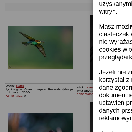
uzyskanymi 
witryn.
Masz możli
ciasteczek 
nie wyraża
cookies w 
przeglądark
Jeżeli nie 
korzystał z
dane zgodn
Wysłał:
Raftik
Wysłał:
moronica
Tytuł zdjęcia: Żołna, European Bee-eater (Merops
Tytuł zdjęcia: Bez tytułu
apiaster) ... 2026r
dokumencie 
Komentarze
: 0
Komentarze
: 0
ustawień pr
danych prz
reklamowych