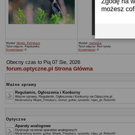
Zgodę na w
możesz co
Wysłał:
Wujek_Pstrykacz
Wysłał:
moronica
Tytuł zdjęcia: Kląskawka
Tytuł zdjęcia: Bez tytułu
Komentarze
: 0
Komentarze
: 0
Obecny czas to Pią 07 Sie, 2026
forum.optyczne.pl Strona Główna
Ważne sprawy
Regulamin, Ogłoszenia i Konkursy
Ważne sprawy, Regulamin, Ogłoszenia i Konkursy na Optyczne.pl
Moderatorzy
Wujek_Pstrykacz
,
komor
,
goltar
,
ryszardo
,
hijax_pl
,
RobertO
Optyczne
Aparaty analogowe
Dyskusje na temat aparatów analogowych
Moderatorzy
komor
,
goltar
,
Wujek_Pstrykacz
,
ryszardo
,
hijax_pl
,
RobertO