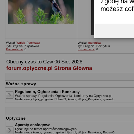
Zgodę na w
możesz co
Wysłał:
Wujek_Pstrykacz
Wysłał:
moronica
Tytuł zdjęcia: Kląskawka
Tytuł zdjęcia: Bez tytułu
Komentarze
: 0
Komentarze
: 0
Obecny czas to Czw 06 Sie, 2026
forum.optyczne.pl Strona Główna
Ważne sprawy
Regulamin, Ogłoszenia i Konkursy
Ważne sprawy, Regulamin, Ogłoszenia i Konkursy na Optyczne.pl
Moderatorzy
hijax_pl
,
goltar
,
RobertO
,
komor
,
Wujek_Pstrykacz
,
ryszardo
Optyczne
Aparaty analogowe
Dyskusje na temat aparatów analogowych
Moderatorzy
komor
,
ryszardo
,
goltar
,
hijax_pl
,
Wujek_Pstrykacz
,
RobertO