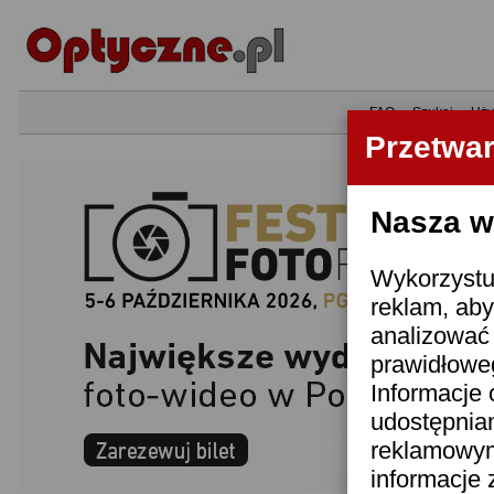
•
FAQ
•
Szukaj
•
Uży
Przetwa
Nasza wi
Wykorzystuj
reklam, aby
analizować 
prawidłoweg
Informacje 
udostępnia
reklamowym
informacje 