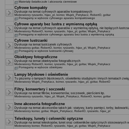
Materiały światłoczułe i akcesoria ciemniowe
Cyfrowe kompakty
Dyskusje na temat cyfrowych aparatów kompaktowych
Moderatorzy
ryszardo
,
hijax_pl
,
komor
,
Wujek_Pstrykacz
,
RobertO
,
goltar
Pomagamy w wyborze cyfrowego aparatu kompaktowego
Cyfrowe aparaty bez lustra z wymienną optyką
Dyskusje na temat cyfrowych aparatów z wymienną optyką, nie będących lustrza
Moderatorzy
RobertO
,
komor
,
ryszardo
,
hijax_pl
,
goltar
,
Wujek_Pstrykacz
Pomagamy w wyborze cyfrowego aparatu bez lustra z wymienną optyką
Cyfrowe lustrzanki
Dyskusje na temat lustrzanek cyfrowych
Moderatorzy
goltar
,
RobertO
,
komor
,
ryszardo
,
hijax_pl
,
Wujek_Pstrykacz
Pomagamy w wyborze lustrzanki cyfrowej
Obiektywy fotograficzne
Dyskusje na temat obiektywów fotograficznych
Moderatorzy
RobertO
,
komor
,
ryszardo
,
hijax_pl
,
goltar
,
Wujek_Pstrykacz
Pomagamy w wyborze obiektywu
Lampy błyskowe i oświetlenie
Tu piszemy o lampach błyskowych, oświetleniu studyjnym i innych tematach zwią
Moderatorzy
Wujek_Pstrykacz
,
komor
,
ryszardo
,
hijax_pl
,
goltar
,
RobertO
Filtry, konwertery i soczewki
Dyskusje na temat filtrów, konwerterów, soczewek, pierścieni itp.
Moderatorzy
ryszardo
,
hijax_pl
,
Wujek_Pstrykacz
,
RobertO
,
komor
,
goltar
Inne akcesoria fotograficzne
Dyskusje na temat akcesoriów takich jak: statywy, karty pamięci, torby, ładowarki,
Moderatorzy
komor
,
goltar
,
Wujek_Pstrykacz
,
RobertO
,
ryszardo
,
hijax_pl
Teleskopy, lunety i celowniki optyczne
Dyskusje na temat teleskopów, lunet oraz celowników optycznych stosowanych w
Moderatorzy
komor
,
RobertO
,
ryszardo
,
hijax_pl
,
goltar
,
Wujek_Pstrykacz