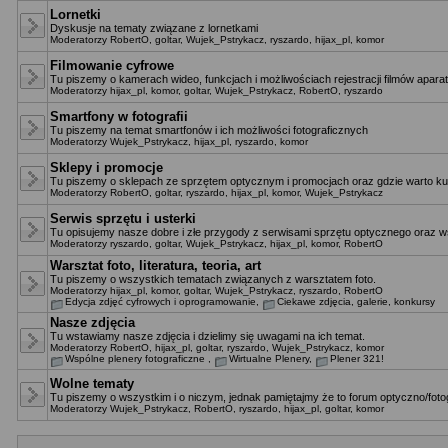
Lornetki
Dyskusje na tematy związane z lornetkami
Moderatorzy
RobertO
,
goltar
,
Wujek_Pstrykacz
,
ryszardo
,
hijax_pl
,
komor
Filmowanie cyfrowe
Tu piszemy o kamerach wideo, funkcjach i możliwościach rejestracji filmów apara
Moderatorzy
hijax_pl
,
komor
,
goltar
,
Wujek_Pstrykacz
,
RobertO
,
ryszardo
Smartfony w fotografii
Tu piszemy na temat smartfonów i ich możliwości fotograficznych
Moderatorzy
Wujek_Pstrykacz
,
hijax_pl
,
ryszardo
,
komor
Sklepy i promocje
Tu piszemy o sklepach ze sprzętem optycznym i promocjach oraz gdzie warto ku
Moderatorzy
RobertO
,
goltar
,
ryszardo
,
hijax_pl
,
komor
,
Wujek_Pstrykacz
Serwis sprzętu i usterki
Tu opisujemy nasze dobre i złe przygody z serwisami sprzętu optycznego oraz ws
Moderatorzy
ryszardo
,
goltar
,
Wujek_Pstrykacz
,
hijax_pl
,
komor
,
RobertO
Warsztat foto, literatura, teoria, art
Tu piszemy o wszystkich tematach związanych z warsztatem foto.
Moderatorzy
hijax_pl
,
komor
,
goltar
,
Wujek_Pstrykacz
,
ryszardo
,
RobertO
Edycja zdjęć cyfrowych i oprogramowanie
,
Ciekawe zdjęcia, galerie, konkursy
Nasze zdjęcia
Tu wstawiamy nasze zdjęcia i dzielimy się uwagami na ich temat.
Moderatorzy
RobertO
,
hijax_pl
,
goltar
,
ryszardo
,
Wujek_Pstrykacz
,
komor
Wspólne plenery fotograficzne
,
Wirtualne Plenery
,
Plener 321!
Wolne tematy
Tu piszemy o wszystkim i o niczym, jednak pamiętajmy że to forum optyczno/fotog
Moderatorzy
Wujek_Pstrykacz
,
RobertO
,
ryszardo
,
hijax_pl
,
goltar
,
komor