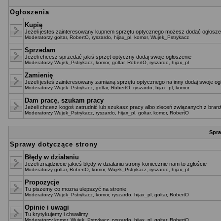
Ogłoszenia
Kupię
Jeżeli jestes zainteresowany kupnem sprzętu optycznego możesz dodać ogłoszen
Moderatorzy
goltar
,
RobertO
,
ryszardo
,
hijax_pl
,
komor
,
Wujek_Pstrykacz
Sprzedam
Jeżeli chcesz sprzedać jakiś sprzęt optyczny dodaj swoje ogłoszenie
Moderatorzy
Wujek_Pstrykacz
,
komor
,
goltar
,
RobertO
,
ryszardo
,
hijax_pl
Zamienię
Jeżeli jesteś zainteresowany zamianą sprzętu optycznego na inny dodaj swoje og
Moderatorzy
Wujek_Pstrykacz
,
goltar
,
RobertO
,
ryszardo
,
hijax_pl
,
komor
Dam pracę, szukam pracy
Jeżeli chcesz kogoś zatrudnić lub szukasz pracy albo zleceń związanych z branż
Moderatorzy
Wujek_Pstrykacz
,
ryszardo
,
hijax_pl
,
goltar
,
komor
,
RobertO
Spra
Sprawy dotyczące strony
Błędy w działaniu
Jeżeli znajdziecie jakieś błędy w działaniu strony koniecznie nam to zgłoście
Moderatorzy
goltar
,
RobertO
,
komor
,
Wujek_Pstrykacz
,
ryszardo
,
hijax_pl
Propozycje
Tu piszemy co mozna ulepszyć na stronie
Moderatorzy
Wujek_Pstrykacz
,
komor
,
ryszardo
,
hijax_pl
,
goltar
,
RobertO
Opinie i uwagi
Tu krytykujemy i chwalimy
Moderatorzy
komor
,
Wujek_Pstrykacz
,
ryszardo
,
hijax_pl
,
goltar
,
RobertO