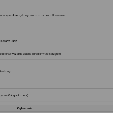
ilmów aparatami cyfrowymi oraz o technice filmowania
ie warto kupić
ego oraz wszelkie usterki i problemy ze sprzętem
, konkursy
yczno/fotograficzne :-)
Ogłoszenia