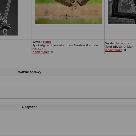
Wysłał:
Raftik
Wysłał:
baracuda
Tytuł zdjęcia: Dymówka, Barn Swallow (Hirundo
Tytuł zdjęcia: X-Men
rustica) ...
Komentarze
: 0
Komentarze
: 0
Ważne sprawy
Optyczne