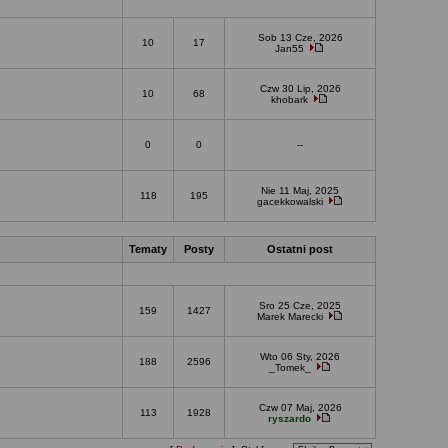
Sob 13 Cze, 2026
10
17
Jan55
Czw 30 Lip, 2026
10
68
khobark
0
0
--
Nie 11 Maj, 2025
118
195
gacekkowalski
Tematy
Posty
Ostatni post
Sro 25 Cze, 2025
159
1427
Marek Marecki
Wto 06 Sty, 2026
188
2596
_Tomek_
Czw 07 Maj, 2026
113
1928
ryszardo