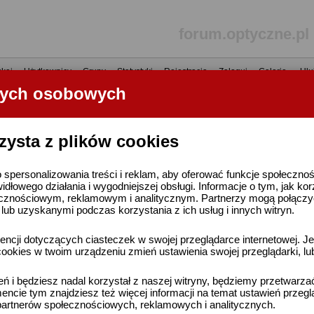
forum.optyczne.pl
kaj
•
Użytkownicy
•
Grupy
•
Statystyki
•
Rejestracja
•
Zaloguj
•
Galerie
•
Ulu
nych osobowych
----- R E K L A M A -----
zysta z plików cookies
 spersonalizowania treści i reklam, aby oferować funkcje społeczno
widłowego działania i wygodniejszej obsługi. Informacje o tym, jak ko
cznościowym, reklamowym i analitycznym. Partnerzy mogą połączyć 
ub uzyskanymi podczas korzystania z ich usług i innych witryn.
ncji dotyczących ciasteczek w swojej przeglądarce internetowej. Je
ookies w twoim urządzeniu zmień ustawienia swojej przeglądarki, lu
ień i będziesz nadal korzystał z naszej witryny, będziemy przetwarz
ncie tym znajdziesz też więcej informacji na temat ustawień przegl
artnerów społecznościowych, reklamowych i analitycznych.