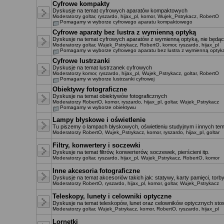
Cyfrowe kompakty
Dyskusje na temat cyfrowych aparatów kompaktowych
Moderatorzy
goltar
,
ryszardo
,
hijax_pl
,
komor
,
Wujek_Pstrykacz
,
RobertO
Pomagamy w wyborze cyfrowego aparatu kompaktowego
Cyfrowe aparaty bez lustra z wymienną optyką
Dyskusje na temat cyfrowych aparatów z wymienną optyką, nie będący
Moderatorzy
goltar
,
Wujek_Pstrykacz
,
RobertO
,
komor
,
ryszardo
,
hijax_pl
Pomagamy w wyborze cyfrowego aparatu bez lustra z wymienną optyk
Cyfrowe lustrzanki
Dyskusje na temat lustrzanek cyfrowych
Moderatorzy
komor
,
ryszardo
,
hijax_pl
,
Wujek_Pstrykacz
,
goltar
,
RobertO
Pomagamy w wyborze lustrzanki cyfrowej
Obiektywy fotograficzne
Dyskusje na temat obiektywów fotograficznych
Moderatorzy
RobertO
,
komor
,
ryszardo
,
hijax_pl
,
goltar
,
Wujek_Pstrykacz
Pomagamy w wyborze obiektywu
Lampy błyskowe i oświetlenie
Tu piszemy o lampach błyskowych, oświetleniu studyjnym i innych te
Moderatorzy
RobertO
,
Wujek_Pstrykacz
,
komor
,
ryszardo
,
hijax_pl
,
goltar
Filtry, konwertery i soczewki
Dyskusje na temat filtrów, konwerterów, soczewek, pierścieni itp.
Moderatorzy
goltar
,
ryszardo
,
hijax_pl
,
Wujek_Pstrykacz
,
RobertO
,
komor
Inne akcesoria fotograficzne
Dyskusje na temat akcesoriów takich jak: statywy, karty pamięci, torby,
Moderatorzy
RobertO
,
ryszardo
,
hijax_pl
,
komor
,
goltar
,
Wujek_Pstrykacz
Teleskopy, lunety i celowniki optyczne
Dyskusje na temat teleskopów, lunet oraz celowników optycznych st
Moderatorzy
goltar
,
Wujek_Pstrykacz
,
komor
,
RobertO
,
ryszardo
,
hijax_pl
Lornetki