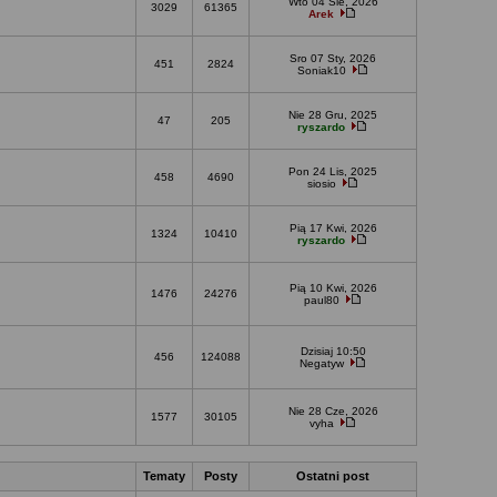
Wto 04 Sie, 2026
3029
61365
Arek
Sro 07 Sty, 2026
451
2824
Soniak10
Nie 28 Gru, 2025
47
205
ryszardo
Pon 24 Lis, 2025
458
4690
siosio
Pią 17 Kwi, 2026
1324
10410
ryszardo
Pią 10 Kwi, 2026
1476
24276
paul80
Dzisiaj 10:50
456
124088
Negatyw
Nie 28 Cze, 2026
1577
30105
vyha
Tematy
Posty
Ostatni post