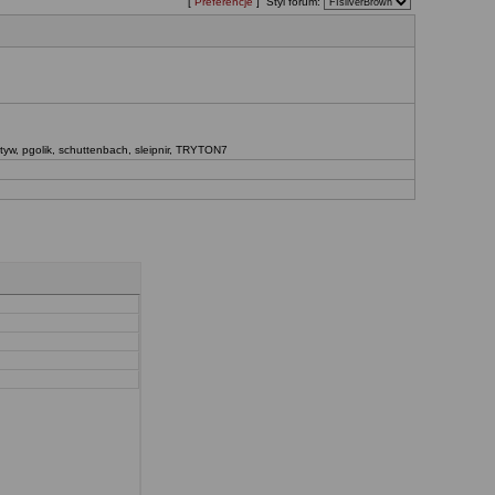
[
Preferencje
] Styl forum:
tyw
,
pgolik
,
schuttenbach
,
sleipnir
,
TRYTON7