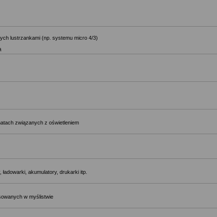
ch lustrzankami (np. systemu micro 4/3)
ą
matach związanych z oświetleniem
 ładowarki, akumulatory, drukarki itp.
osowanych w myślistwie