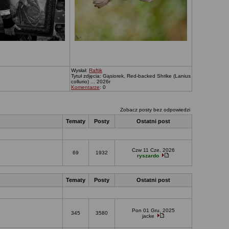
Wysłał:
Raftik
Tytuł zdjęcia: Gąsiorek, Red-backed Shrike (Lanius
collurio) ... 2026r
Komentarze
: 0
Zobacz posty bez odpowiedzi
Tematy
Posty
Ostatni post
Czw 11 Cze, 2026
69
1932
ryszardo
Tematy
Posty
Ostatni post
Pon 01 Gru, 2025
345
3580
jacke