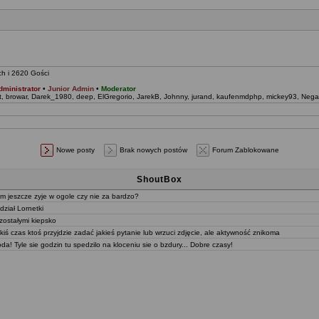
ch i 2620 Gości
dministrator
•
Junior Admin
•
Moderator
t
,
browar
,
Darek_1980
,
deep
,
ElGregorio
,
JarekB
,
Johnny
,
jurand
,
kaufenmdphp
,
mickey93
,
Nega
Nowe posty
Brak nowych postów
Forum Zablokowane
ShoutBox