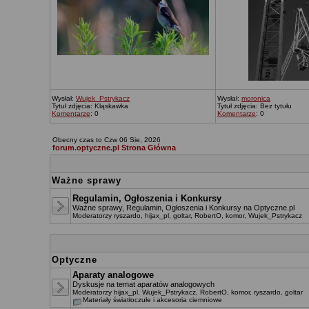
Wysłał:
Wujek_Pstrykacz
Wysłał:
moronica
Tytuł zdjęcia: Kląskawka
Tytuł zdjęcia: Bez tytułu
Komentarze
: 0
Komentarze
: 0
Obecny czas to Czw 06 Sie, 2026
forum.optyczne.pl Strona Główna
Ważne sprawy
Regulamin, Ogłoszenia i Konkursy
Ważne sprawy, Regulamin, Ogłoszenia i Konkursy na Optyczne.pl
Moderatorzy
ryszardo
,
hijax_pl
,
goltar
,
RobertO
,
komor
,
Wujek_Pstrykacz
Optyczne
Aparaty analogowe
Dyskusje na temat aparatów analogowych
Moderatorzy
hijax_pl
,
Wujek_Pstrykacz
,
RobertO
,
komor
,
ryszardo
,
goltar
Materiały światłoczułe i akcesoria ciemniowe