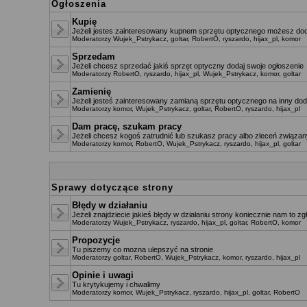
Ogłoszenia
Kupię
Jeżeli jestes zainteresowany kupnem sprzętu optycznego możesz dod
Moderatorzy
Wujek_Pstrykacz
,
goltar
,
RobertO
,
ryszardo
,
hijax_pl
,
komor
Sprzedam
Jeżeli chcesz sprzedać jakiś sprzęt optyczny dodaj swoje ogłoszenie
Moderatorzy
RobertO
,
ryszardo
,
hijax_pl
,
Wujek_Pstrykacz
,
komor
,
goltar
Zamienię
Jeżeli jesteś zainteresowany zamianą sprzętu optycznego na inny dod
Moderatorzy
komor
,
Wujek_Pstrykacz
,
goltar
,
RobertO
,
ryszardo
,
hijax_pl
Dam pracę, szukam pracy
Jeżeli chcesz kogoś zatrudnić lub szukasz pracy albo zleceń związany
Moderatorzy
komor
,
RobertO
,
Wujek_Pstrykacz
,
ryszardo
,
hijax_pl
,
goltar
Sprawy dotyczące strony
Błędy w działaniu
Jeżeli znajdziecie jakieś błędy w działaniu strony koniecznie nam to zg
Moderatorzy
Wujek_Pstrykacz
,
ryszardo
,
hijax_pl
,
goltar
,
RobertO
,
komor
Propozycje
Tu piszemy co mozna ulepszyć na stronie
Moderatorzy
goltar
,
RobertO
,
Wujek_Pstrykacz
,
komor
,
ryszardo
,
hijax_pl
Opinie i uwagi
Tu krytykujemy i chwalimy
Moderatorzy
komor
,
Wujek_Pstrykacz
,
ryszardo
,
hijax_pl
,
goltar
,
RobertO