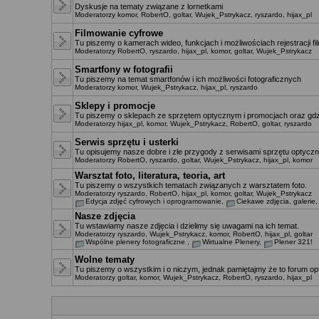
Dyskusje na tematy związane z lornetkami
Moderatorzy
komor
,
RobertO
,
goltar
,
Wujek_Pstrykacz
,
ryszardo
,
hijax_pl
Filmowanie cyfrowe
Tu piszemy o kamerach wideo, funkcjach i możliwościach rejestracji f
Moderatorzy
RobertO
,
ryszardo
,
hijax_pl
,
komor
,
goltar
,
Wujek_Pstrykacz
Smartfony w fotografii
Tu piszemy na temat smartfonów i ich możliwości fotograficznych
Moderatorzy
komor
,
Wujek_Pstrykacz
,
hijax_pl
,
ryszardo
Sklepy i promocje
Tu piszemy o sklepach ze sprzętem optycznym i promocjach oraz gdz
Moderatorzy
hijax_pl
,
komor
,
Wujek_Pstrykacz
,
RobertO
,
goltar
,
ryszardo
Serwis sprzętu i usterki
Tu opisujemy nasze dobre i złe przygody z serwisami sprzętu optyczn
Moderatorzy
RobertO
,
ryszardo
,
goltar
,
Wujek_Pstrykacz
,
hijax_pl
,
komor
Warsztat foto, literatura, teoria, art
Tu piszemy o wszystkich tematach związanych z warsztatem foto.
Moderatorzy
ryszardo
,
RobertO
,
hijax_pl
,
komor
,
goltar
,
Wujek_Pstrykacz
Edycja zdjęć cyfrowych i oprogramowanie
,
Ciekawe zdjęcia, galerie
Nasze zdjęcia
Tu wstawiamy nasze zdjęcia i dzielimy się uwagami na ich temat.
Moderatorzy
ryszardo
,
Wujek_Pstrykacz
,
komor
,
RobertO
,
hijax_pl
,
goltar
Wspólne plenery fotograficzne
,
Wirtualne Plenery
,
Plener 321!
Wolne tematy
Tu piszemy o wszystkim i o niczym, jednak pamiętajmy że to forum opt
Moderatorzy
goltar
,
komor
,
Wujek_Pstrykacz
,
RobertO
,
ryszardo
,
hijax_pl