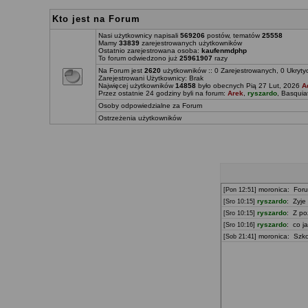
Kto jest na Forum
Nasi użytkownicy napisali
569206
postów, tematów
25558
Mamy
33839
zarejestrowanych użytkowników
Ostatnio zarejestrowana osoba:
kaufenmdphp
To forum odwiedzono już
25961907
razy
Na Forum jest
2620
użytkowników :: 0 Zarejestrowanych, 0 Ukryty
Zarejestrowani Użytkownicy: Brak
Najwięcej użytkowników
14858
było obecnych Pią 27 Lut, 2026
A
Przez ostatnie 24 godziny byli na forum:
Arek
,
ryszardo
,
Basquia
Osoby odpowiedzialne za Forum
Ostrzeżenia użytkowników