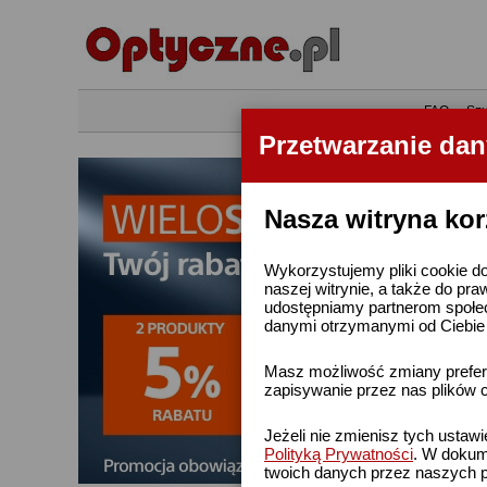
•
FAQ
•
Szu
Przetwarzanie da
Nasza witryna kor
Wykorzystujemy pliki cookie do
naszej witrynie, a także do pra
udostępniamy partnerom społe
danymi otrzymanymi od Ciebie l
Masz możliwość zmiany prefere
zapisywanie przez nas plików c
Jeżeli nie zmienisz tych ustaw
Polityką Prywatności
. W dokume
twoich danych przez naszych p