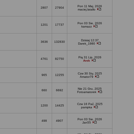
Pon 11 Maj, 2026
2807
27904
maciej.latallo
Pon 03 Sie, 2026
1201
17737
kamazz
Dzisiaj 12:37
3636
132830
Darek_1980
Pią 31 Lip, 2026
4761
82750
Arek
Czw 30 Sty, 2025
965
12255
Amator79
Nie 21 Gru, 2025
660
6692
Fotoamatorek
Czw 16 Paź, 2025
1200
14425
pampka
Pon 03 Sie, 2026
498
4907
Jan55