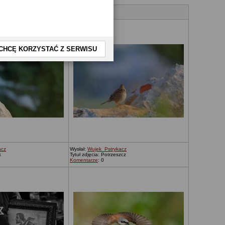
CHCĘ KORZYSTAĆ Z SERWISU
acz
Wysłał:
Wujek_Pstrykacz
k
Tytuł zdjęcia: Potrzeszcz
Komentarze
: 0