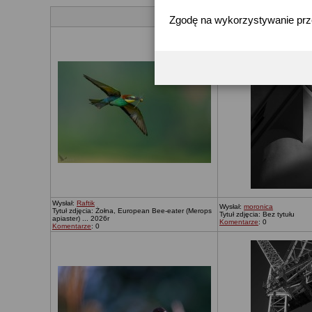
Zgodę na wykorzystywanie pr
Wysłał:
Raftik
Wysłał:
moronica
Tytuł zdjęcia: Żołna, European Bee-eater (Merops
Tytuł zdjęcia: Bez tytułu
apiaster) ... 2026r
Komentarze
: 0
Komentarze
: 0