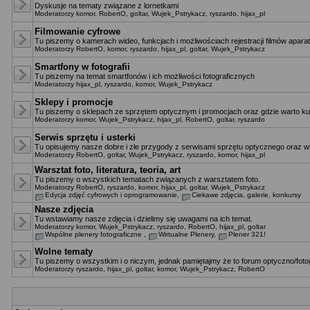
Dyskusje na tematy związane z lornetkami
Moderatorzy
komor
,
RobertO
,
goltar
,
Wujek_Pstrykacz
,
ryszardo
,
hijax_pl
Filmowanie cyfrowe
Tu piszemy o kamerach wideo, funkcjach i możliwościach rejestracji filmów apara
Moderatorzy
RobertO
,
komor
,
ryszardo
,
hijax_pl
,
goltar
,
Wujek_Pstrykacz
Smartfony w fotografii
Tu piszemy na temat smartfonów i ich możliwości fotograficznych
Moderatorzy
hijax_pl
,
ryszardo
,
komor
,
Wujek_Pstrykacz
Sklepy i promocje
Tu piszemy o sklepach ze sprzętem optycznym i promocjach oraz gdzie warto ku
Moderatorzy
komor
,
Wujek_Pstrykacz
,
hijax_pl
,
RobertO
,
goltar
,
ryszardo
Serwis sprzętu i usterki
Tu opisujemy nasze dobre i złe przygody z serwisami sprzętu optycznego oraz ws
Moderatorzy
RobertO
,
goltar
,
Wujek_Pstrykacz
,
ryszardo
,
komor
,
hijax_pl
Warsztat foto, literatura, teoria, art
Tu piszemy o wszystkich tematach związanych z warsztatem foto.
Moderatorzy
RobertO
,
ryszardo
,
komor
,
hijax_pl
,
goltar
,
Wujek_Pstrykacz
Edycja zdjęć cyfrowych i oprogramowanie
,
Ciekawe zdjęcia, galerie, konkursy
Nasze zdjęcia
Tu wstawiamy nasze zdjęcia i dzielimy się uwagami na ich temat.
Moderatorzy
komor
,
Wujek_Pstrykacz
,
ryszardo
,
RobertO
,
hijax_pl
,
goltar
Wspólne plenery fotograficzne
,
Wirtualne Plenery
,
Plener 321!
Wolne tematy
Tu piszemy o wszystkim i o niczym, jednak pamiętajmy że to forum optyczno/fotog
Moderatorzy
ryszardo
,
hijax_pl
,
goltar
,
komor
,
Wujek_Pstrykacz
,
RobertO