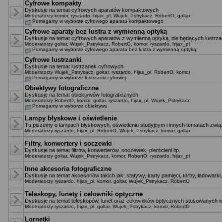
Cyfrowe kompakty
Dyskusje na temat cyfrowych aparatów kompaktowych
Moderatorzy
komor
,
ryszardo
,
hijax_pl
,
Wujek_Pstrykacz
,
RobertO
,
goltar
Pomagamy w wyborze cyfrowego aparatu kompaktowego
Cyfrowe aparaty bez lustra z wymienną optyką
Dyskusje na temat cyfrowych aparatów z wymienną optyką, nie będących lustrza
Moderatorzy
goltar
,
Wujek_Pstrykacz
,
RobertO
,
komor
,
ryszardo
,
hijax_pl
Pomagamy w wyborze cyfrowego aparatu bez lustra z wymienną optyką
Cyfrowe lustrzanki
Dyskusje na temat lustrzanek cyfrowych
Moderatorzy
Wujek_Pstrykacz
,
goltar
,
ryszardo
,
hijax_pl
,
RobertO
,
komor
Pomagamy w wyborze lustrzanki cyfrowej
Obiektywy fotograficzne
Dyskusje na temat obiektywów fotograficznych
Moderatorzy
RobertO
,
komor
,
goltar
,
ryszardo
,
hijax_pl
,
Wujek_Pstrykacz
Pomagamy w wyborze obiektywu
Lampy błyskowe i oświetlenie
Tu piszemy o lampach błyskowych, oświetleniu studyjnym i innych tematach zwią
Moderatorzy
ryszardo
,
hijax_pl
,
RobertO
,
Wujek_Pstrykacz
,
komor
,
goltar
Filtry, konwertery i soczewki
Dyskusje na temat filtrów, konwerterów, soczewek, pierścieni itp.
Moderatorzy
goltar
,
Wujek_Pstrykacz
,
komor
,
RobertO
,
ryszardo
,
hijax_pl
Inne akcesoria fotograficzne
Dyskusje na temat akcesoriów takich jak: statywy, karty pamięci, torby, ładowarki,
Moderatorzy
ryszardo
,
hijax_pl
,
komor
,
goltar
,
Wujek_Pstrykacz
,
RobertO
Teleskopy, lunety i celowniki optyczne
Dyskusje na temat teleskopów, lunet oraz celowników optycznych stosowanych w
Moderatorzy
ryszardo
,
hijax_pl
,
goltar
,
Wujek_Pstrykacz
,
komor
,
RobertO
Lornetki