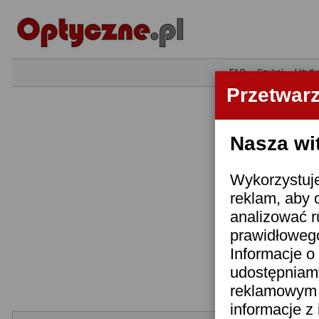
•
FAQ
•
Szukaj
•
Użytk
Przetwar
Nasza wi
Wykorzystuje
reklam, aby 
analizować r
prawidłowego
Informacje o 
udostępniam
reklamowym i
informacje z