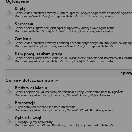
Ogłoszenia
Kupię
Jeżeli jestes zainteresowany kupnem sprzętu optycznego możesz dodać ogłoszen
Moderatorzy
Wujek_Pstrykacz
,
goltar
,
RobertO
,
hijax_pl
,
ryszardo
,
komor
Sprzedam
Jeżeli chcesz sprzedać jakiś sprzęt optyczny dodaj swoje ogłoszenie
Moderatorzy
RobertO
,
Wujek_Pstrykacz
,
hijax_pl
,
ryszardo
,
komor
,
goltar
Zamienię
Jeżeli jesteś zainteresowany zamianą sprzętu optycznego na inny dodaj swoje og
Moderatorzy
hijax_pl
,
ryszardo
,
komor
,
Wujek_Pstrykacz
,
goltar
,
RobertO
Dam pracę, szukam pracy
Jeżeli chcesz kogoś zatrudnić lub szukasz pracy albo zleceń związanych z branż
Moderatorzy
goltar
,
komor
,
RobertO
,
hijax_pl
,
Wujek_Pstrykacz
,
ryszardo
Sprawy
Sprawy dotyczące strony
Błędy w działaniu
Jeżeli znajdziecie jakieś błędy w działaniu strony koniecznie nam to zgłoście
Moderatorzy
goltar
,
hijax_pl
,
ryszardo
,
RobertO
,
komor
,
Wujek_Pstrykacz
Propozycje
Tu piszemy co mozna ulepszyć na stronie
Moderatorzy
goltar
,
hijax_pl
,
ryszardo
,
RobertO
,
Wujek_Pstrykacz
,
komor
Opinie i uwagi
Tu krytykujemy i chwalimy
Moderatorzy
komor
,
Wujek_Pstrykacz
,
goltar
,
hijax_pl
,
ryszardo
,
RobertO