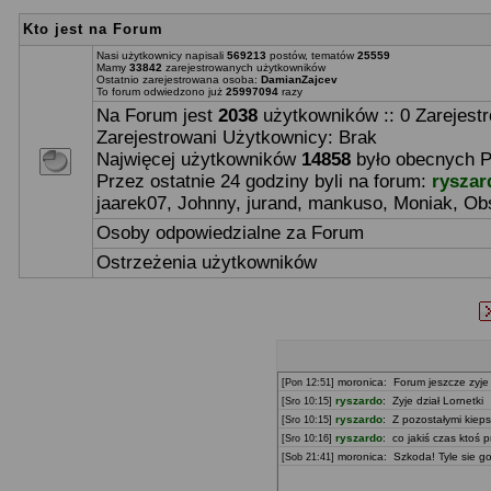
Kto jest na Forum
Nasi użytkownicy napisali
569213
postów, tematów
25559
Mamy
33842
zarejestrowanych użytkowników
Ostatnio zarejestrowana osoba:
DamianZajcev
To forum odwiedzono już
25997094
razy
Na Forum jest
2038
użytkowników :: 0 Zarejest
Zarejestrowani Użytkownicy: Brak
Najwięcej użytkowników
14858
było obecnych P
Przez ostatnie 24 godziny byli na forum:
ryszar
jaarek07
,
Johnny
,
jurand
,
mankuso
,
Moniak
,
Ob
Osoby odpowiedzialne za Forum
Ostrzeżenia użytkowników