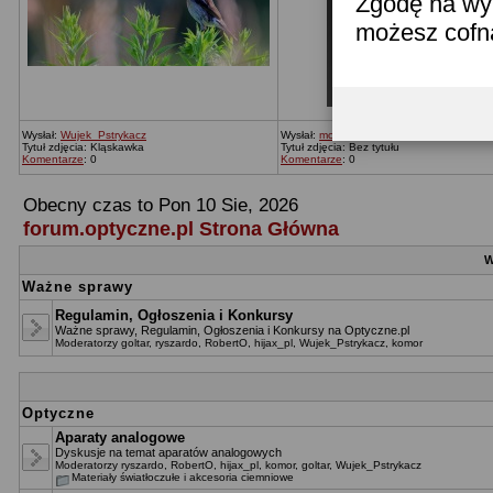
Zgodę na wyk
możesz cofn
Wysłał:
Wujek_Pstrykacz
Wysłał:
moronica
Tytuł zdjęcia: Kląskawka
Tytuł zdjęcia: Bez tytułu
Komentarze
: 0
Komentarze
: 0
Obecny czas to Pon 10 Sie, 2026
forum.optyczne.pl Strona Główna
W
Ważne sprawy
Regulamin, Ogłoszenia i Konkursy
Ważne sprawy, Regulamin, Ogłoszenia i Konkursy na Optyczne.pl
Moderatorzy
goltar
,
ryszardo
,
RobertO
,
hijax_pl
,
Wujek_Pstrykacz
,
komor
Optyczne
Aparaty analogowe
Dyskusje na temat aparatów analogowych
Moderatorzy
ryszardo
,
RobertO
,
hijax_pl
,
komor
,
goltar
,
Wujek_Pstrykacz
Materiały światłoczułe i akcesoria ciemniowe