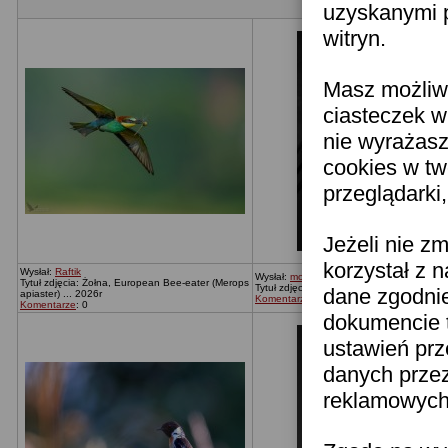
uzyskanymi p
witryn.
Masz możliwo
ciasteczek w
nie wyrażasz
cookies w tw
przeglądarki
Jeżeli nie z
korzystał z 
Wysłał:
Raftik
Wysłał:
moronica
Tytuł zdjęcia: Żołna, European Bee-eater (Merops
Tytuł zdjęcia: Bez tytułu
dane zgodni
apiaster) ... 2026r
Komentarze
: 0
Komentarze
: 0
dokumencie t
ustawień prz
danych prze
reklamowych 