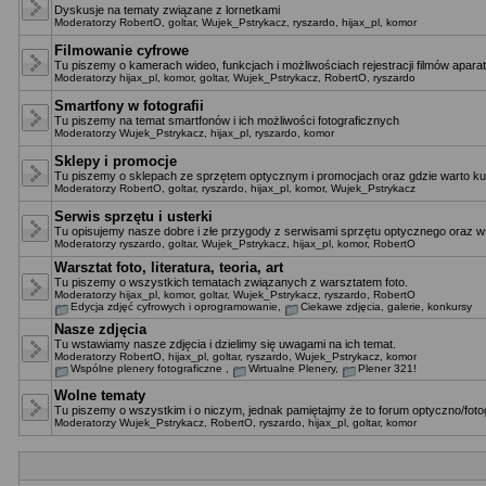
Dyskusje na tematy związane z lornetkami
Moderatorzy
RobertO
,
goltar
,
Wujek_Pstrykacz
,
ryszardo
,
hijax_pl
,
komor
Filmowanie cyfrowe
Tu piszemy o kamerach wideo, funkcjach i możliwościach rejestracji filmów apara
Moderatorzy
hijax_pl
,
komor
,
goltar
,
Wujek_Pstrykacz
,
RobertO
,
ryszardo
Smartfony w fotografii
Tu piszemy na temat smartfonów i ich możliwości fotograficznych
Moderatorzy
Wujek_Pstrykacz
,
hijax_pl
,
ryszardo
,
komor
Sklepy i promocje
Tu piszemy o sklepach ze sprzętem optycznym i promocjach oraz gdzie warto ku
Moderatorzy
RobertO
,
goltar
,
ryszardo
,
hijax_pl
,
komor
,
Wujek_Pstrykacz
Serwis sprzętu i usterki
Tu opisujemy nasze dobre i złe przygody z serwisami sprzętu optycznego oraz ws
Moderatorzy
ryszardo
,
goltar
,
Wujek_Pstrykacz
,
hijax_pl
,
komor
,
RobertO
Warsztat foto, literatura, teoria, art
Tu piszemy o wszystkich tematach związanych z warsztatem foto.
Moderatorzy
hijax_pl
,
komor
,
goltar
,
Wujek_Pstrykacz
,
ryszardo
,
RobertO
Edycja zdjęć cyfrowych i oprogramowanie
,
Ciekawe zdjęcia, galerie, konkursy
Nasze zdjęcia
Tu wstawiamy nasze zdjęcia i dzielimy się uwagami na ich temat.
Moderatorzy
RobertO
,
hijax_pl
,
goltar
,
ryszardo
,
Wujek_Pstrykacz
,
komor
Wspólne plenery fotograficzne
,
Wirtualne Plenery
,
Plener 321!
Wolne tematy
Tu piszemy o wszystkim i o niczym, jednak pamiętajmy że to forum optyczno/fotog
Moderatorzy
Wujek_Pstrykacz
,
RobertO
,
ryszardo
,
hijax_pl
,
goltar
,
komor