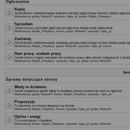
Ogłoszenia
Kupię
Jeżeli jestes zainteresowany kupnem sprzętu optycznego możesz dodać ogłoszen
Moderatorzy
goltar
,
RobertO
,
ryszardo
,
hijax_pl
,
komor
,
Wujek_Pstrykacz
Sprzedam
Jeżeli chcesz sprzedać jakiś sprzęt optyczny dodaj swoje ogłoszenie
Moderatorzy
Wujek_Pstrykacz
,
komor
,
goltar
,
RobertO
,
ryszardo
,
hijax_pl
Zamienię
Jeżeli jesteś zainteresowany zamianą sprzętu optycznego na inny dodaj swoje og
Moderatorzy
Wujek_Pstrykacz
,
goltar
,
RobertO
,
ryszardo
,
hijax_pl
,
komor
Dam pracę, szukam pracy
Jeżeli chcesz kogoś zatrudnić lub szukasz pracy albo zleceń związanych z branż
Moderatorzy
Wujek_Pstrykacz
,
ryszardo
,
hijax_pl
,
goltar
,
komor
,
RobertO
Spra
Sprawy dotyczące strony
Błędy w działaniu
Jeżeli znajdziecie jakieś błędy w działaniu strony koniecznie nam to zgłoście
Moderatorzy
goltar
,
RobertO
,
komor
,
Wujek_Pstrykacz
,
ryszardo
,
hijax_pl
Propozycje
Tu piszemy co mozna ulepszyć na stronie
Moderatorzy
Wujek_Pstrykacz
,
komor
,
ryszardo
,
hijax_pl
,
goltar
,
RobertO
Opinie i uwagi
Tu krytykujemy i chwalimy
Moderatorzy
komor
,
Wujek_Pstrykacz
,
ryszardo
,
hijax_pl
,
goltar
,
RobertO