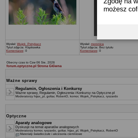
Zgodę na w
możesz co
Wysłał:
Wujek_Pstrykacz
Wysłał:
moronica
Tytuł zdjęcia: Kląskawka
Tytuł zdjęcia: Bez tytułu
Komentarze
: 0
Komentarze
: 0
Obecny czas to Czw 06 Sie, 2026
forum.optyczne.pl Strona Główna
Ważne sprawy
Regulamin, Ogłoszenia i Konkursy
Ważne sprawy, Regulamin, Ogłoszenia i Konkursy na Optyczne.pl
Moderatorzy
hijax_pl
,
goltar
,
RobertO
,
komor
,
Wujek_Pstrykacz
,
ryszardo
Optyczne
Aparaty analogowe
Dyskusje na temat aparatów analogowych
Moderatorzy
komor
,
ryszardo
,
goltar
,
hijax_pl
,
Wujek_Pstrykacz
,
RobertO
Materiały światłoczułe i akcesoria ciemniowe