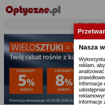
•
FAQ
•
Szukaj
•
Uży
Przetwa
Nasza wi
Wykorzystuj
reklam, aby
analizować 
prawidłoweg
Informacje 
udostępnia
reklamowym
informacje 