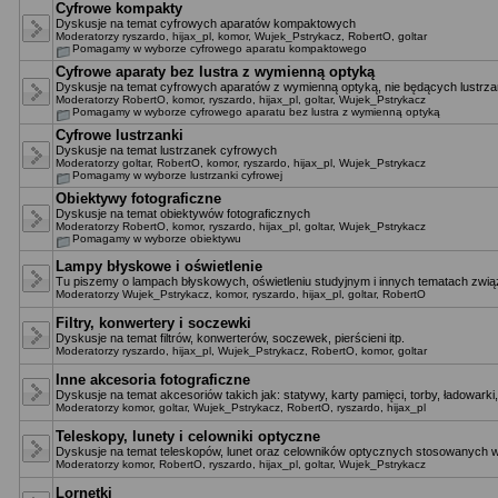
Cyfrowe kompakty
Dyskusje na temat cyfrowych aparatów kompaktowych
Moderatorzy
ryszardo
,
hijax_pl
,
komor
,
Wujek_Pstrykacz
,
RobertO
,
goltar
Pomagamy w wyborze cyfrowego aparatu kompaktowego
Cyfrowe aparaty bez lustra z wymienną optyką
Dyskusje na temat cyfrowych aparatów z wymienną optyką, nie będących lustrza
Moderatorzy
RobertO
,
komor
,
ryszardo
,
hijax_pl
,
goltar
,
Wujek_Pstrykacz
Pomagamy w wyborze cyfrowego aparatu bez lustra z wymienną optyką
Cyfrowe lustrzanki
Dyskusje na temat lustrzanek cyfrowych
Moderatorzy
goltar
,
RobertO
,
komor
,
ryszardo
,
hijax_pl
,
Wujek_Pstrykacz
Pomagamy w wyborze lustrzanki cyfrowej
Obiektywy fotograficzne
Dyskusje na temat obiektywów fotograficznych
Moderatorzy
RobertO
,
komor
,
ryszardo
,
hijax_pl
,
goltar
,
Wujek_Pstrykacz
Pomagamy w wyborze obiektywu
Lampy błyskowe i oświetlenie
Tu piszemy o lampach błyskowych, oświetleniu studyjnym i innych tematach zwią
Moderatorzy
Wujek_Pstrykacz
,
komor
,
ryszardo
,
hijax_pl
,
goltar
,
RobertO
Filtry, konwertery i soczewki
Dyskusje na temat filtrów, konwerterów, soczewek, pierścieni itp.
Moderatorzy
ryszardo
,
hijax_pl
,
Wujek_Pstrykacz
,
RobertO
,
komor
,
goltar
Inne akcesoria fotograficzne
Dyskusje na temat akcesoriów takich jak: statywy, karty pamięci, torby, ładowarki,
Moderatorzy
komor
,
goltar
,
Wujek_Pstrykacz
,
RobertO
,
ryszardo
,
hijax_pl
Teleskopy, lunety i celowniki optyczne
Dyskusje na temat teleskopów, lunet oraz celowników optycznych stosowanych w
Moderatorzy
komor
,
RobertO
,
ryszardo
,
hijax_pl
,
goltar
,
Wujek_Pstrykacz
Lornetki