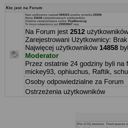
Kto jest na Forum
Nasi użytkownicy napisali
569203
postów, tematów
25558
Mamy
33838
zarejestrowanych użytkowników
Ostatnio zarejestrowana osoba:
PeptDoseLog
To forum odwiedzono już
25959567
razy
Na Forum jest
2512
użytkowników 
Zarejestrowani Użytkownicy: Brak
Najwięcej użytkowników
14858
był
Moderator
Przez ostatnie 24 godziny byli na
mickey93
,
ophiuchus
,
Raftik
,
schu
Osoby odpowiedzialne za Forum
Ostrzeżenia użytkowników