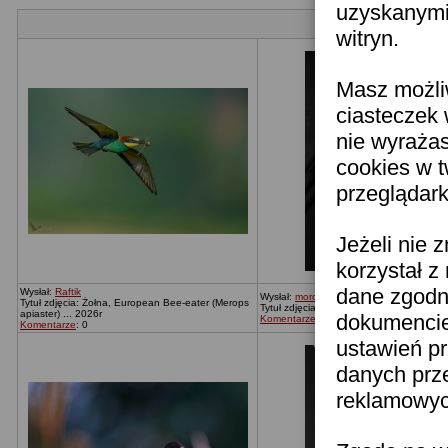
uzyskanymi 
witryn.
Masz możli
ciasteczek 
nie wyraża
cookies w 
przeglądark
Jeżeli nie 
korzystał z
dane zgodn
Wysłał:
Raftik
Wysłał:
moronica
Tytuł zdjęcia: Żołna, European Bee-eater (Merops
Tytuł zdjęcia: Bez tytułu
apiaster) ... 2026r
dokumencie 
Komentarze
: 0
Komentarze
: 0
ustawień pr
danych prz
reklamowych