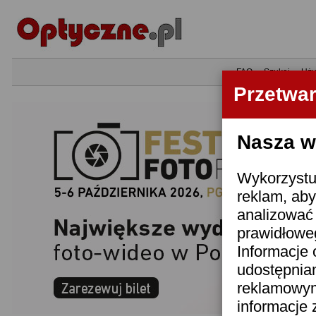
•
FAQ
•
Szukaj
•
Uży
Przetwa
Nasza wi
Wykorzystuj
reklam, aby
analizować 
prawidłoweg
Informacje 
udostępnia
reklamowym
informacje 