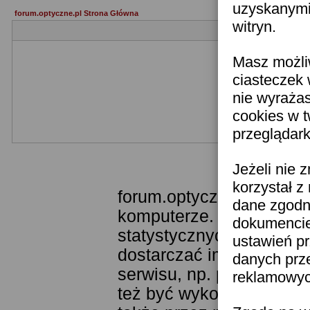
uzyskanymi 
forum.optyczne.pl Strona Główna
witryn.
Masz możli
ciasteczek 
nie wyraża
cookies w 
przeglądark
Templ
Jeżeli nie 
korzystał z
forum.optyczne.pl wykor
dane zgodn
komputerze. Technologia
dokumencie 
statystycznych. Pozwala
ustawień pr
dostarczać im odpowiedni
danych prz
serwisu, np. poprzez fu
reklamowych
też być wykorzystywane