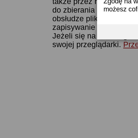
także przez narzędzie G
Zgodę na w
możesz co
do zbierania statystyk. 
obsłudze plików cookies
zapisywanie ich w pamięc
Jeżeli się na to nie zga
swojej przeglądarki.
Prze