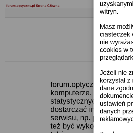
uzyskanymi 
forum.optyczne.pl Strona Główna
witryn.
Masz możli
ciasteczek 
nie wyraża
cookies w 
przeglądark
Templ
Jeżeli nie 
korzystał z
forum.optyczne.pl wykor
dane zgodn
komputerze. Technologia
dokumencie 
statystycznych. Pozwala
ustawień pr
dostarczać im odpowiedni
danych prz
serwisu, np. poprzez fu
reklamowych
też być wykorzystywane