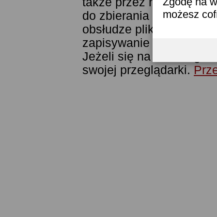
także przez narzędzie G
Zgodę na w
możesz co
do zbierania statystyk. 
obsłudze plików cookies
zapisywanie ich w pamięc
Jeżeli się na to nie zga
swojej przeglądarki.
Prze