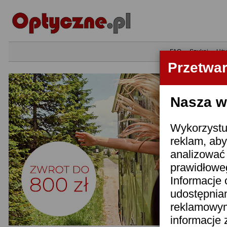
•
FAQ
•
Szukaj
•
Uży
Przetwa
Nasza wi
Wykorzystuj
reklam, aby
analizować 
prawidłoweg
Informacje 
udostępnia
reklamowym
informacje 