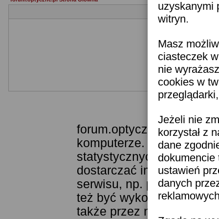
uzyskanymi p
witryn.
Masz możliwo
ciasteczek w
nie wyrażasz
cookies w tw
przeglądarki
Templat
Jeżeli nie z
forum.optyczne.pl wykorzy
korzystał z 
komputerze. Technologia 
dane zgodni
statystycznych. Pozwala 
dokumencie t
dostarczać im odpowiednie
ustawień prz
danych prze
serwisu, np. poprzez fun
reklamowych 
też być wykorzystywane 
także przez narzędzie Goo