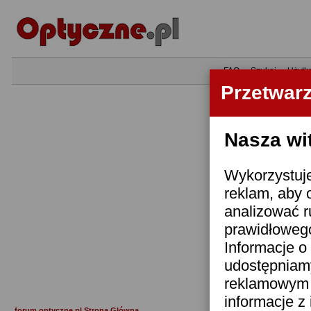
•
FAQ
•
Szukaj
•
Użytk
Przetwar
Nasza wi
Wykorzystuje
reklam, aby 
analizować r
prawidłowego
Informacje o 
udostępniam
reklamowym i
informacje z
forum.optyczne.pl Strona Główna