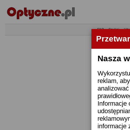
•
FAQ
•
Szukaj
•
Uży
Przetwa
Nasza wi
Wykorzystuj
reklam, aby
analizować 
prawidłoweg
Informacje 
udostępnia
reklamowym
informacje 