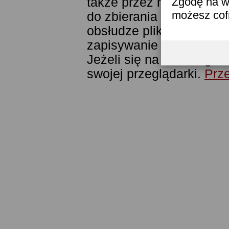
także przez narzędzie G
Zgodę na w
możesz co
do zbierania statystyk. 
obsłudze plików cookies
zapisywanie ich w pamięc
Jeżeli się na to nie zga
swojej przeglądarki.
Prze