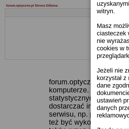
uzyskanymi 
forum.optyczne.pl Strona Główna
witryn.
Masz możli
ciasteczek 
nie wyraża
cookies w 
przeglądark
Templ
Jeżeli nie 
korzystał z
forum.optyczne.pl wykor
dane zgodn
komputerze. Technologia
dokumencie 
statystycznych. Pozwala
ustawień pr
dostarczać im odpowiedni
danych prz
serwisu, np. poprzez fu
reklamowych
też być wykorzystywane