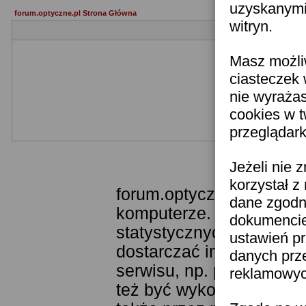
uzyskanymi 
forum.optyczne.pl Strona Główna
witryn.
Masz możli
ciasteczek 
nie wyraża
cookies w 
przeglądark
Templ
Jeżeli nie 
korzystał z
forum.optyczne.pl wykor
dane zgodn
komputerze. Technologia
dokumencie 
statystycznych. Pozwala
ustawień pr
dostarczać im odpowiedni
danych prz
serwisu, np. poprzez fu
reklamowych
też być wykorzystywane