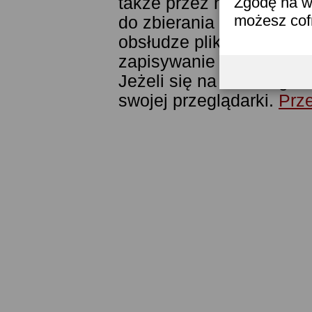
także przez narzędzie G
Zgodę na w
możesz co
do zbierania statystyk. 
obsłudze plików cookies
zapisywanie ich w pamięc
Jeżeli się na to nie zga
swojej przeglądarki.
Prze