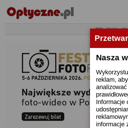
•
FAQ
•
Szukaj
•
Uży
Przetwa
Nasza wi
Wykorzystuj
reklam, aby
analizować 
prawidłoweg
Informacje 
udostępnia
reklamowym
informacje 