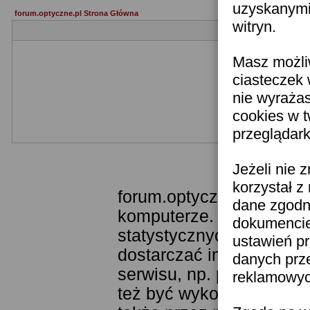
uzyskanymi 
forum.optyczne.pl Strona Główna
witryn.
Masz możli
ciasteczek 
nie wyraża
cookies w 
przeglądark
Templ
Jeżeli nie 
korzystał z
forum.optyczne.pl wykor
dane zgodn
komputerze. Technologia
dokumencie 
statystycznych. Pozwala
ustawień pr
dostarczać im odpowiedni
danych prz
serwisu, np. poprzez fu
reklamowych
też być wykorzystywane