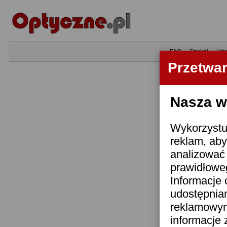
•
FAQ
•
Szukaj
•
Uży
Przetwa
Nasza wi
Wykorzystuj
reklam, aby
analizować 
prawidłoweg
Informacje 
udostępnia
reklamowym
informacje 