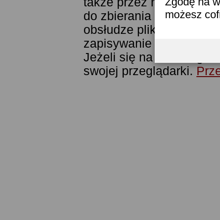
także przez narzędzie G
Zgodę na w
możesz co
do zbierania statystyk. 
obsłudze plików cookies
zapisywanie ich w pamięc
Jeżeli się na to nie zga
swojej przeglądarki.
Prze