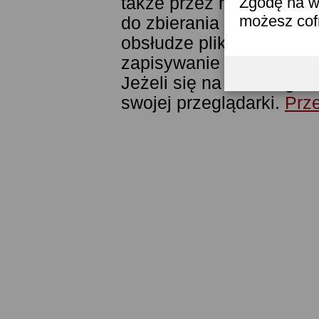
także przez narzędzie G
Zgodę na w
możesz co
do zbierania statystyk. 
obsłudze plików cookies
zapisywanie ich w pamięc
Jeżeli się na to nie zga
swojej przeglądarki.
Prze