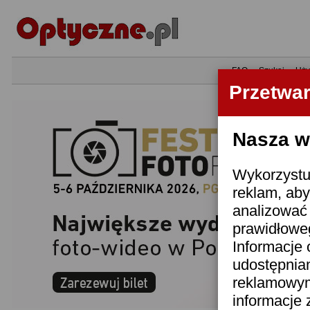
•
FAQ
•
Szukaj
•
Uży
Przetwa
Nasza wi
Wykorzystuj
reklam, aby
analizować 
prawidłoweg
Informacje 
udostępnia
reklamowym
informacje 