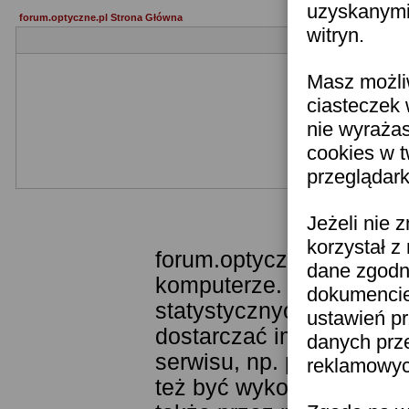
uzyskanymi 
forum.optyczne.pl Strona Główna
witryn.
Masz możli
ciasteczek 
nie wyraża
cookies w 
przeglądark
Templ
Jeżeli nie 
korzystał z
forum.optyczne.pl wykor
dane zgodn
komputerze. Technologia
dokumencie 
statystycznych. Pozwala
ustawień pr
dostarczać im odpowiedni
danych prz
serwisu, np. poprzez fu
reklamowych
też być wykorzystywane