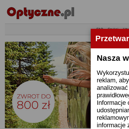
•
FAQ
•
Szukaj
•
Uży
Przetwa
Nasza wi
Wykorzystuj
reklam, aby
analizować 
prawidłoweg
Informacje 
udostępnia
reklamowym
informacje 