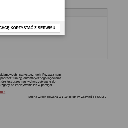
CHCĘ KORZYSTAĆ Z SERWISU
 reklamowych i statystycznych. Pozwala nam
p. poprzez funkcję automatycznego logowania.
które jest przez nas wykorzystywane do
ie zgody na zapisywanie ich w pamięci
lko »
Strona wygenerowana w 1,19 sekundy. Zapytań do SQL: 7