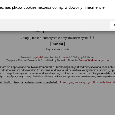
zez nas plików cookies możesz cofnąć w dowolnym momencie.
Wpisz nazwę użytkownika i hasło by się zalogować
Użytkownik:
Hasło:
Zaloguj mnie automatycznie przy każdej wizycie:
Zapomniałem hasła
Powered by
phpBB
modified by
Przemo
© 2003 phpBB Group
Template
FIsilverBrown
v 0.2 modified by Nasedo. Done by
Forum Wielotematyczne
s, które są zapisywane na Twoim komputerze. Technologia ta jest wykorzystywana w celach
 dostarczać im odpowiednie treści oraz reklamy, a także ułatwia korzystanie z serwisu, n
rzez współpracujących z nami reklamodawców, a także przez narzędzie Google Analytics, 
ptyczne.pl przy włączonej obsłudze plików cookies jest przez nas traktowane, jako wyrażen
j chwili zmienić ustawienia swojej przeglądarki.
Przeczytaj, jak wyłączyć pliki cookie i nie ty