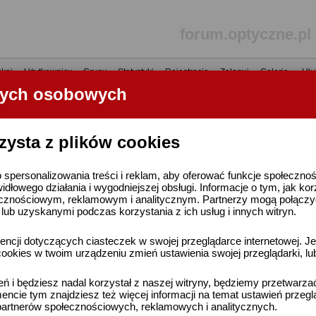
forum.optyczne.pl
kaj
•
Użytkownicy
•
Grupy
•
Statystyki
•
Rejestracja
•
Zaloguj
•
Galerie
•
Ulu
nych osobowych
----- R E K L A M A -----
zysta z plików cookies
 spersonalizowania treści i reklam, aby oferować funkcje społeczno
widłowego działania i wygodniejszej obsługi. Informacje o tym, jak ko
cznościowym, reklamowym i analitycznym. Partnerzy mogą połączyć 
ub uzyskanymi podczas korzystania z ich usług i innych witryn.
ncji dotyczących ciasteczek w swojej przeglądarce internetowej. Je
ookies w twoim urządzeniu zmień ustawienia swojej przeglądarki, lu
ień i będziesz nadal korzystał z naszej witryny, będziemy przetwarz
ncie tym znajdziesz też więcej informacji na temat ustawień przegl
artnerów społecznościowych, reklamowych i analitycznych.