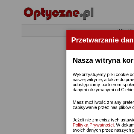
•
FAQ
•
Szu
Przetwarzanie da
Nasza witryna kor
Wykorzystujemy pliki cookie do
naszej witrynie, a także do pra
udostępniamy partnerom społe
danymi otrzymanymi od Ciebie l
Masz możliwość zmiany prefere
zapisywanie przez nas plików c
Jeżeli nie zmienisz tych ustaw
Polityką Prywatności
. W dokume
twoich danych przez naszych p