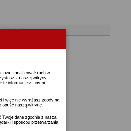
bione tematy
ściowe i analizować ruch w
rzystasz z naszej witryny,
te informacje z innymi
śli więc nie wyrażasz zgody na
b opuść naszą witrynę.
ać Twoje dane zgodnie z naszą
ądarki i sposobu przetwarzania