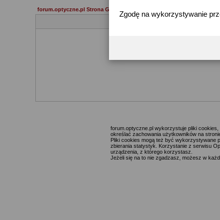
forum.optyczne.pl Strona Główna
Zgodę na wykorzystywanie pr
forum.optyczne.pl wykorzystuje pliki cookie
określać zachowania użytkowników na stronie,
Pliki cookies mogą też być wykorzystywane p
zbierania statystyk. Korzystanie z serwisu O
urządzenia, z którego korzystasz.
Jeżeli się na to nie zgadzasz, możesz w każde