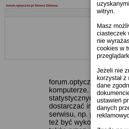
uzyskanymi 
forum.optyczne.pl Strona Główna
witryn.
Masz możli
ciasteczek 
nie wyraża
cookies w 
przeglądark
Templ
Jeżeli nie 
korzystał z
forum.optyczne.pl wykor
dane zgodn
komputerze. Technologia
dokumencie 
statystycznych. Pozwala
ustawień pr
dostarczać im odpowiedni
danych prz
serwisu, np. poprzez fu
reklamowych
też być wykorzystywane