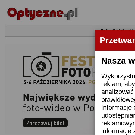
•
FAQ
•
Szukaj
•
Uży
Przetwa
Nasza wi
Wykorzystuj
reklam, aby
analizować 
prawidłoweg
Informacje 
udostępnia
reklamowym
informacje 