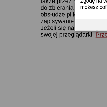
także przez narzędzie G
Zgodę na w
możesz co
do zbierania statystyk. 
obsłudze plików cookies
zapisywanie ich w pamięc
Jeżeli się na to nie zga
swojej przeglądarki.
Prze