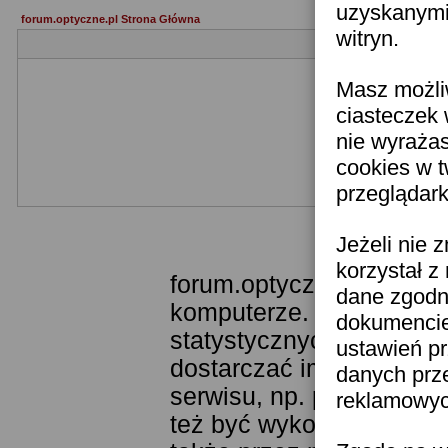
uzyskanymi 
forum.optyczne.pl Strona Główna
witryn.
Masz możli
ciasteczek 
nie wyraża
cookies w 
przeglądark
Templ
Jeżeli nie 
korzystał z
forum.optyczne.pl wykor
dane zgodn
komputerze. Technologia
dokumencie 
statystycznych. Pozwala
ustawień pr
dostarczać im odpowiedni
danych prz
serwisu, np. poprzez fu
reklamowych
też być wykorzystywane