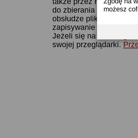
także przez narzędzie G
Zgodę na w
możesz co
do zbierania statystyk. 
obsłudze plików cookies
zapisywanie ich w pamięc
Jeżeli się na to nie zga
swojej przeglądarki.
Prze