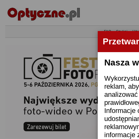
•
FAQ
•
Szukaj
•
Uży
Przetwa
Nasza wi
Wykorzystuj
reklam, aby
analizować 
prawidłoweg
Informacje 
udostępnia
reklamowym
informacje 