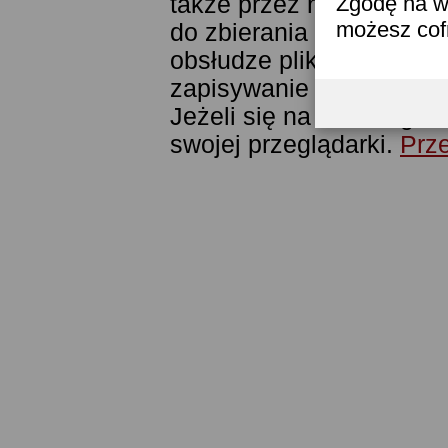
także przez narzędzie G
Zgodę na w
możesz co
do zbierania statystyk. 
obsłudze plików cookies
zapisywanie ich w pamięc
Jeżeli się na to nie zga
swojej przeglądarki.
Prze