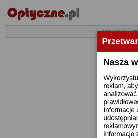
•
FAQ
•
Szukaj
•
Uży
Przetwa
Nasza wi
Wykorzystuj
reklam, aby
analizować 
prawidłoweg
Informacje 
udostępnia
reklamowym
informacje 