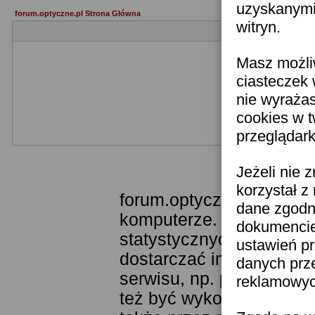
uzyskanymi 
forum.optyczne.pl Strona Główna
witryn.
Masz możli
ciasteczek 
nie wyraża
cookies w 
przeglądark
Templ
Jeżeli nie 
korzystał z
forum.optyczne.pl wykor
dane zgodn
komputerze. Technologia
dokumencie 
statystycznych. Pozwala
ustawień pr
dostarczać im odpowiedni
danych prz
serwisu, np. poprzez fu
reklamowych
też być wykorzystywane