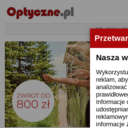
•
FAQ
•
Szukaj
•
Uży
Przetwa
Nasza wi
Wykorzystuj
reklam, aby
analizować 
prawidłoweg
Informacje 
udostępnia
reklamowym
informacje 