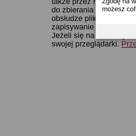
także przez narzędzie G
Zgodę na w
możesz co
do zbierania statystyk. 
obsłudze plików cookies
zapisywanie ich w pamięc
Jeżeli się na to nie zga
swojej przeglądarki.
Prze