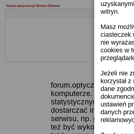
uzyskanymi 
forum.optyczne.pl Strona Główna
witryn.
Masz możli
ciasteczek 
nie wyraża
cookies w 
przeglądark
Templ
Jeżeli nie 
korzystał z
forum.optyczne.pl wykor
dane zgodn
komputerze. Technologia
dokumencie 
statystycznych. Pozwala
ustawień pr
dostarczać im odpowiedni
danych prz
serwisu, np. poprzez fu
reklamowych
też być wykorzystywane