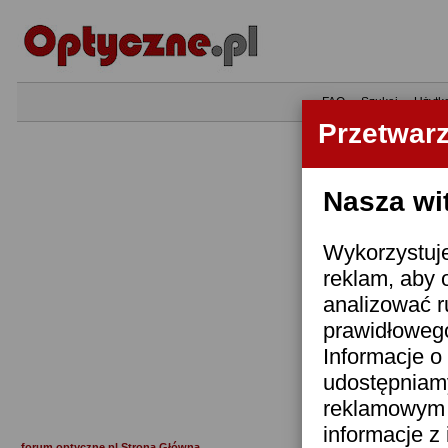
•
FAQ
•
Szukaj
•
Użytk
Przetwar
Nasza wi
Wykorzystuje
reklam, aby 
analizować r
prawidłowego
Informacje o 
udostępniam
reklamowym i
informacje z
forum.optyczne.pl Strona Główna