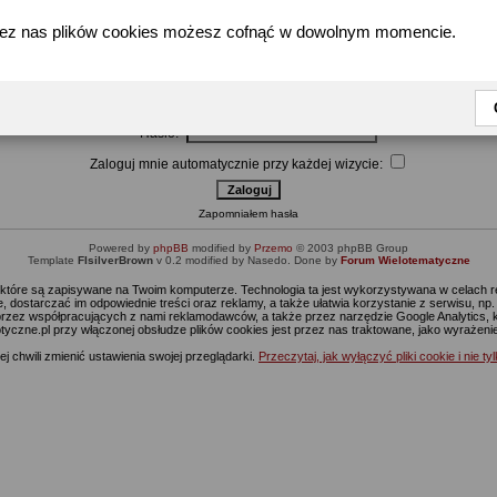
zez nas plików cookies możesz cofnąć w dowolnym momencie.
Wpisz nazwę użytkownika i hasło by się zalogować
Użytkownik:
Hasło:
Zaloguj mnie automatycznie przy każdej wizycie:
Zapomniałem hasła
Powered by
phpBB
modified by
Przemo
© 2003 phpBB Group
Template
FIsilverBrown
v 0.2 modified by Nasedo. Done by
Forum Wielotematyczne
s, które są zapisywane na Twoim komputerze. Technologia ta jest wykorzystywana w celach
 dostarczać im odpowiednie treści oraz reklamy, a także ułatwia korzystanie z serwisu, n
rzez współpracujących z nami reklamodawców, a także przez narzędzie Google Analytics, 
ptyczne.pl przy włączonej obsłudze plików cookies jest przez nas traktowane, jako wyrażen
j chwili zmienić ustawienia swojej przeglądarki.
Przeczytaj, jak wyłączyć pliki cookie i nie ty