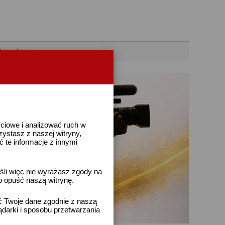
bione tematy
ściowe i analizować ruch w
rzystasz z naszej witryny,
te informacje z innymi
śli więc nie wyrażasz zgody na
b opuść naszą witrynę.
ać Twoje dane zgodnie z naszą
ądarki i sposobu przetwarzania