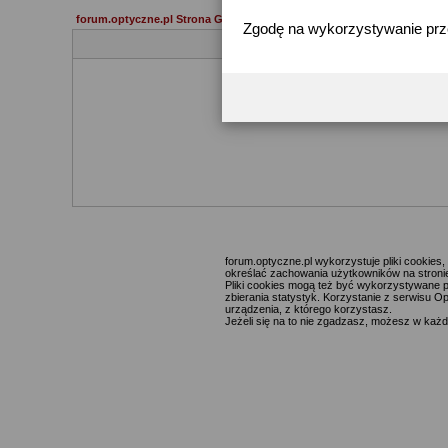
forum.optyczne.pl Strona Główna
Zgodę na wykorzystywanie pr
forum.optyczne.pl wykorzystuje pliki cookie
określać zachowania użytkowników na stronie,
Pliki cookies mogą też być wykorzystywane p
zbierania statystyk. Korzystanie z serwisu O
urządzenia, z którego korzystasz.
Jeżeli się na to nie zgadzasz, możesz w każde