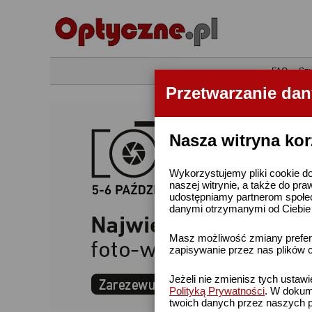
•
FAQ
•
Szu
Przetwarzanie da
Nasza witryna kor
Wykorzystujemy pliki cookie do
naszej witrynie, a także do pra
udostępniamy partnerom społe
danymi otrzymanymi od Ciebie l
Masz możliwość zmiany prefere
zapisywanie przez nas plików c
Jeżeli nie zmienisz tych ustaw
Polityką Prywatności
. W dokume
twoich danych przez naszych p