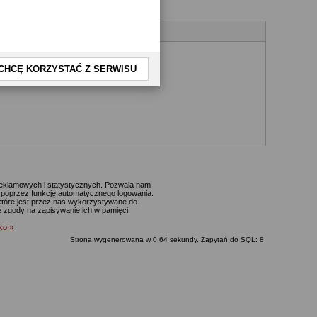
CHCĘ KORZYSTAĆ Z SERWISU
 reklamowych i statystycznych. Pozwala nam
p. poprzez funkcję automatycznego logowania.
które jest przez nas wykorzystywane do
ie zgody na zapisywanie ich w pamięci
lko »
Strona wygenerowana w 0,64 sekundy. Zapytań do SQL: 8