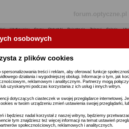
forum.optyczne.pl
kaj
•
Użytkownicy
•
Grupy
•
Statystyki
•
Rejestracja
•
Zaloguj
•
Galerie
•
Ulu
nych osobowych
----- R E K L A M A -----
zysta z plików cookies
 spersonalizowania treści i reklam, aby oferować funkcje społeczno
widłowego działania i wygodniejszej obsługi. Informacje o tym, jak ko
cznościowym, reklamowym i analitycznym. Partnerzy mogą połączyć 
ub uzyskanymi podczas korzystania z ich usług i innych witryn.
ncji dotyczących ciasteczek w swojej przeglądarce internetowej. Je
ookies w twoim urządzeniu zmień ustawienia swojej przeglądarki, lu
ień i będziesz nadal korzystał z naszej witryny, będziemy przetwarz
ncie tym znajdziesz też więcej informacji na temat ustawień przegl
artnerów społecznościowych, reklamowych i analitycznych.