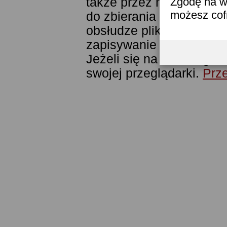
także przez narzędzie G
Zgodę na w
możesz co
do zbierania statystyk. 
obsłudze plików cookies
zapisywanie ich w pamięc
Jeżeli się na to nie zga
swojej przeglądarki.
Prze