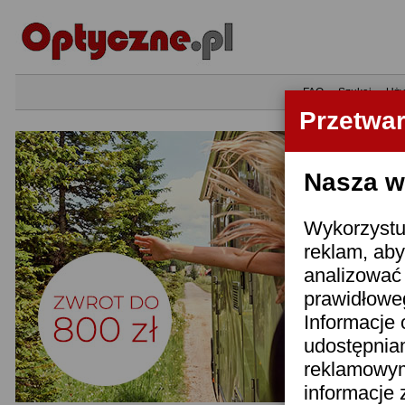
•
FAQ
•
Szukaj
•
Uży
Przetwa
Nasza wi
Wykorzystuj
reklam, aby
analizować 
prawidłoweg
Informacje 
udostępnia
reklamowym
informacje 