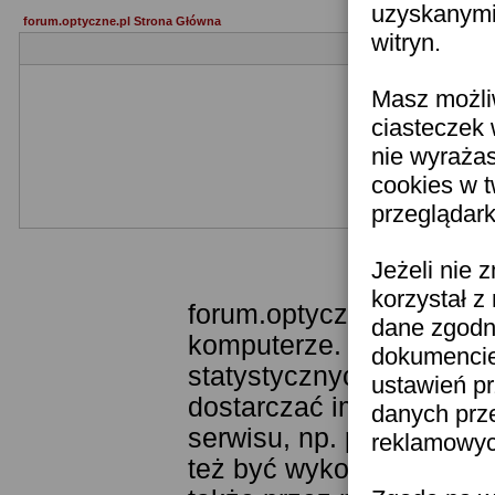
uzyskanymi 
forum.optyczne.pl Strona Główna
witryn.
Masz możli
ciasteczek 
nie wyraża
cookies w 
przeglądark
Templ
Jeżeli nie 
korzystał z
forum.optyczne.pl wykor
dane zgodn
komputerze. Technologia
dokumencie 
statystycznych. Pozwala
ustawień pr
dostarczać im odpowiedni
danych prz
serwisu, np. poprzez fu
reklamowych
też być wykorzystywane