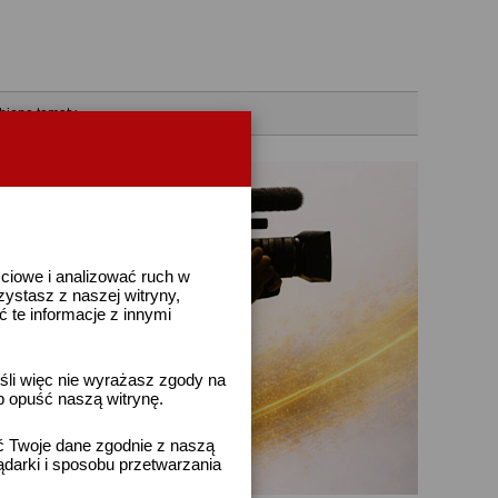
bione tematy
ściowe i analizować ruch w
rzystasz z naszej witryny,
te informacje z innymi
śli więc nie wyrażasz zgody na
b opuść naszą witrynę.
ać Twoje dane zgodnie z naszą
ądarki i sposobu przetwarzania