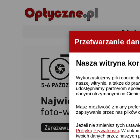
•
FAQ
•
Szu
Przetwarzanie da
Nasza witryna kor
Wykorzystujemy pliki cookie do
naszej witrynie, a także do pra
udostępniamy partnerom społe
danymi otrzymanymi od Ciebie l
Masz możliwość zmiany prefere
zapisywanie przez nas plików c
Jeżeli nie zmienisz tych ustaw
Polityką Prywatności
. W dokume
twoich danych przez naszych p