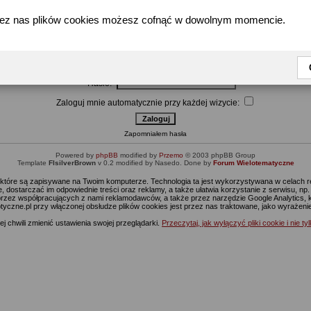
zez nas plików cookies możesz cofnąć w dowolnym momencie.
Wpisz nazwę użytkownika i hasło by się zalogować
Użytkownik:
Hasło:
Zaloguj mnie automatycznie przy każdej wizycie:
Zapomniałem hasła
Powered by
phpBB
modified by
Przemo
© 2003 phpBB Group
Template
FIsilverBrown
v 0.2 modified by Nasedo. Done by
Forum Wielotematyczne
s, które są zapisywane na Twoim komputerze. Technologia ta jest wykorzystywana w celach
 dostarczać im odpowiednie treści oraz reklamy, a także ułatwia korzystanie z serwisu, n
rzez współpracujących z nami reklamodawców, a także przez narzędzie Google Analytics, 
ptyczne.pl przy włączonej obsłudze plików cookies jest przez nas traktowane, jako wyrażen
j chwili zmienić ustawienia swojej przeglądarki.
Przeczytaj, jak wyłączyć pliki cookie i nie ty