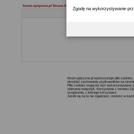
forum.optyczne.pl Strona Główna
Zgodę na wykorzystywanie pr
forum.optyczne.pl wykorzystuje pliki cookie
określać zachowania użytkowników na stronie,
Pliki cookies mogą też być wykorzystywane p
zbierania statystyk. Korzystanie z serwisu O
urządzenia, z którego korzystasz.
Jeżeli się na to nie zgadzasz, możesz w każde