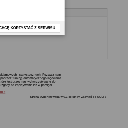
CHCĘ KORZYSTAĆ Z SERWISU
 reklamowych i statystycznych. Pozwala nam
p. poprzez funkcję automatycznego logowania.
które jest przez nas wykorzystywane do
ie zgody na zapisywanie ich w pamięci
lko »
Strona wygenerowana w 0,1 sekundy. Zapytań do SQL: 8