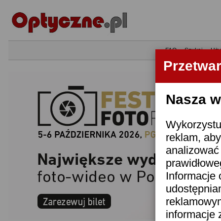
•
FAQ
•
Szukaj
•
Uży
Przetwa
Nasza wi
Wykorzystuj
reklam, aby
analizować 
prawidłoweg
Informacje 
udostępnia
reklamowym
informacje 