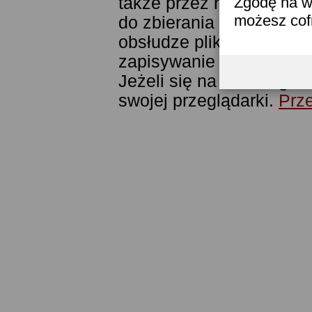
także przez narzędzie G
Zgodę na w
możesz co
do zbierania statystyk. 
obsłudze plików cookies
zapisywanie ich w pamięc
Jeżeli się na to nie zga
swojej przeglądarki.
Prze