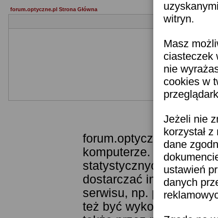
uzyskanymi 
forum.optyczne.pl Strona Główna
witryn.
Masz możli
ciasteczek 
nie wyraża
cookies w 
przeglądark
Templ
Jeżeli nie 
korzystał z
forum.optyczne.pl wykor
dane zgodn
komputerze. Technologia
dokumencie 
statystycznych. Pozwala
ustawień pr
dostarczać im odpowiedni
danych prz
serwisu, np. poprzez fu
reklamowych
też być wykorzystywane