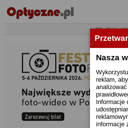
•
FAQ
•
Szukaj
•
Uży
Przetwa
Nasza wi
Wykorzystuj
reklam, aby
analizować 
prawidłoweg
Informacje 
udostępnia
reklamowym
informacje 