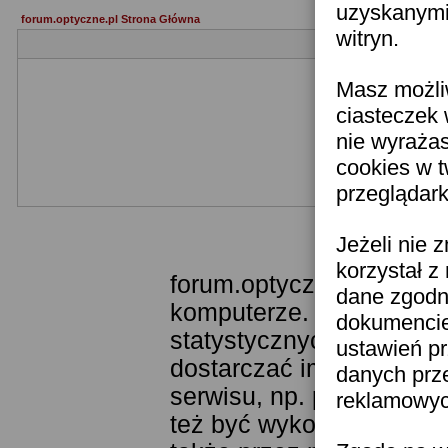
uzyskanymi 
forum.optyczne.pl Strona Główna
witryn.
Masz możli
ciasteczek 
nie wyraża
cookies w 
przeglądark
Templ
Jeżeli nie 
korzystał z
forum.optyczne.pl wykor
dane zgodn
komputerze. Technologia
dokumencie 
statystycznych. Pozwala
ustawień pr
dostarczać im odpowiedni
danych prz
serwisu, np. poprzez fu
reklamowych
też być wykorzystywane