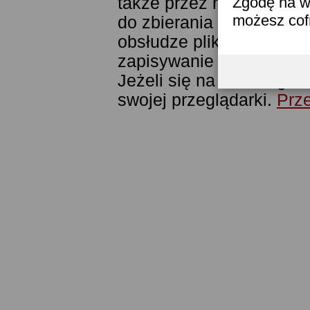
także przez narzędzie G
Zgodę na w
możesz co
do zbierania statystyk. 
obsłudze plików cookies
zapisywanie ich w pamięc
Jeżeli się na to nie zga
swojej przeglądarki.
Prze