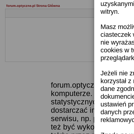
uzyskanymi 
forum.optyczne.pl Strona Główna
witryn.
Masz możli
ciasteczek 
nie wyraża
cookies w 
przeglądark
Templ
Jeżeli nie 
korzystał z
forum.optyczne.pl wykor
dane zgodn
komputerze. Technologia
dokumencie 
statystycznych. Pozwala
ustawień pr
dostarczać im odpowiedni
danych prz
serwisu, np. poprzez fu
reklamowych
też być wykorzystywane