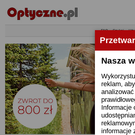
•
FAQ
•
Szukaj
•
Uży
Przetwa
Nasza wi
Wykorzystuj
reklam, aby
analizować 
prawidłoweg
Informacje 
udostępnia
reklamowym
informacje 