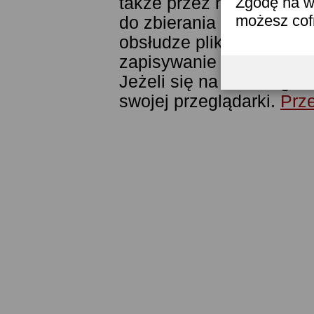
także przez narzędzie G
Zgodę na w
możesz co
do zbierania statystyk. 
obsłudze plików cookies
zapisywanie ich w pamięc
Jeżeli się na to nie zga
swojej przeglądarki.
Prze