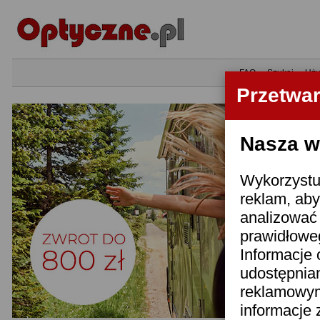
•
FAQ
•
Szukaj
•
Uży
Przetwa
Nasza wi
Wykorzystuj
reklam, aby
analizować 
prawidłoweg
Informacje 
udostępnia
reklamowym
informacje 