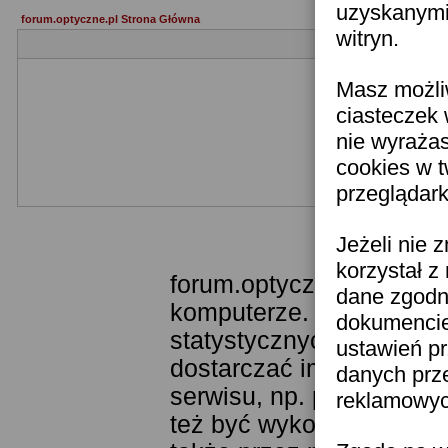
uzyskanymi 
forum.optyczne.pl Strona Główna
witryn.
Masz możli
ciasteczek 
nie wyraża
cookies w 
przeglądark
Templ
Jeżeli nie 
korzystał z
forum.optyczne.pl wykor
dane zgodn
komputerze. Technologia
dokumencie 
statystycznych. Pozwala
ustawień pr
dostarczać im odpowiedni
danych prz
serwisu, np. poprzez fu
reklamowych
też być wykorzystywane