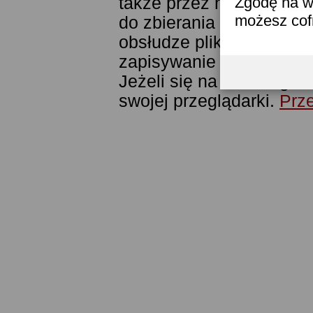
także przez narzędzie G
Zgodę na w
możesz co
do zbierania statystyk. 
obsłudze plików cookies
zapisywanie ich w pamięc
Jeżeli się na to nie zga
swojej przeglądarki.
Prze