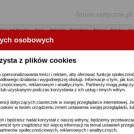
forum.optyczne.pl
kaj
•
Użytkownicy
•
Grupy
•
Statystyki
•
Rejestracja
•
Zaloguj
•
Galerie
•
Ulu
nych osobowych
----- R E K L A M A -----
zysta z plików cookies
 spersonalizowania treści i reklam, aby oferować funkcje społeczno
widłowego działania i wygodniejszej obsługi. Informacje o tym, jak ko
cznościowym, reklamowym i analitycznym. Partnerzy mogą połączyć 
ub uzyskanymi podczas korzystania z ich usług i innych witryn.
ncji dotyczących ciasteczek w swojej przeglądarce internetowej. Je
ookies w twoim urządzeniu zmień ustawienia swojej przeglądarki, lu
ień i będziesz nadal korzystał z naszej witryny, będziemy przetwarz
ncie tym znajdziesz też więcej informacji na temat ustawień przegl
artnerów społecznościowych, reklamowych i analitycznych.