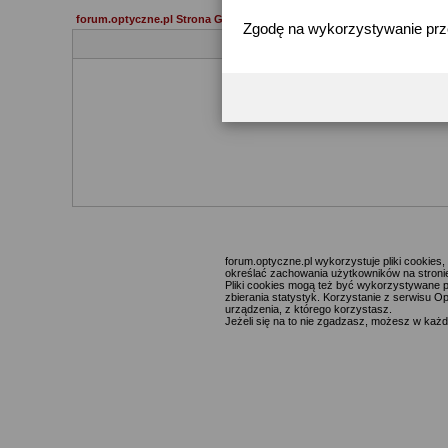
forum.optyczne.pl Strona Główna
Zgodę na wykorzystywanie pr
forum.optyczne.pl wykorzystuje pliki cookie
określać zachowania użytkowników na stronie,
Pliki cookies mogą też być wykorzystywane p
zbierania statystyk. Korzystanie z serwisu O
urządzenia, z którego korzystasz.
Jeżeli się na to nie zgadzasz, możesz w każde