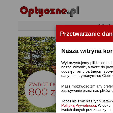
•
FAQ
•
Szu
Przetwarzanie da
Nasza witryna kor
Wykorzystujemy pliki cookie do
naszej witrynie, a także do pra
udostępniamy partnerom społe
danymi otrzymanymi od Ciebie l
Masz możliwość zmiany prefere
zapisywanie przez nas plików c
Jeżeli nie zmienisz tych ustaw
Polityką Prywatności
. W dokume
twoich danych przez naszych p