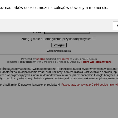
zez nas plików cookies możesz cofnąć w dowolnym momencie.
Wpisz nazwę użytkownika i hasło by się zalogować
Użytkownik:
Hasło:
Zaloguj mnie automatycznie przy każdej wizycie:
Zapomniałem hasła
Powered by
phpBB
modified by
Przemo
© 2003 phpBB Group
Template
FIsilverBrown
v 0.2 modified by Nasedo. Done by
Forum Wielotematyczne
s, które są zapisywane na Twoim komputerze. Technologia ta jest wykorzystywana w celach
 dostarczać im odpowiednie treści oraz reklamy, a także ułatwia korzystanie z serwisu, n
rzez współpracujących z nami reklamodawców, a także przez narzędzie Google Analytics, 
ptyczne.pl przy włączonej obsłudze plików cookies jest przez nas traktowane, jako wyrażen
j chwili zmienić ustawienia swojej przeglądarki.
Przeczytaj, jak wyłączyć pliki cookie i nie ty