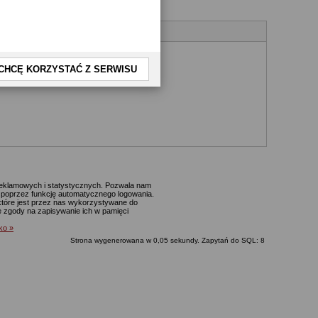
CHCĘ KORZYSTAĆ Z SERWISU
 reklamowych i statystycznych. Pozwala nam
p. poprzez funkcję automatycznego logowania.
które jest przez nas wykorzystywane do
ie zgody na zapisywanie ich w pamięci
lko »
Strona wygenerowana w 0,05 sekundy. Zapytań do SQL: 8