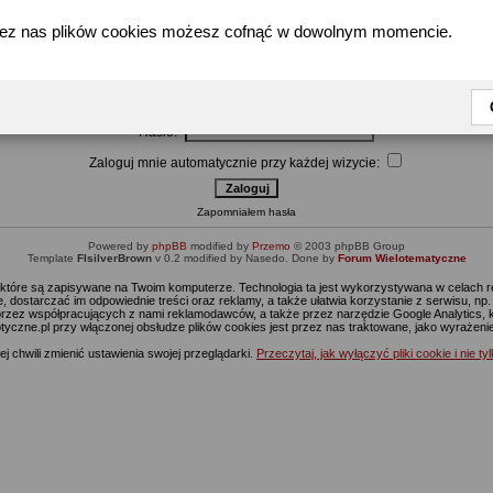
zez nas plików cookies możesz cofnąć w dowolnym momencie.
Wpisz nazwę użytkownika i hasło by się zalogować
Użytkownik:
Hasło:
Zaloguj mnie automatycznie przy każdej wizycie:
Zapomniałem hasła
Powered by
phpBB
modified by
Przemo
© 2003 phpBB Group
Template
FIsilverBrown
v 0.2 modified by Nasedo. Done by
Forum Wielotematyczne
s, które są zapisywane na Twoim komputerze. Technologia ta jest wykorzystywana w celach
 dostarczać im odpowiednie treści oraz reklamy, a także ułatwia korzystanie z serwisu, n
rzez współpracujących z nami reklamodawców, a także przez narzędzie Google Analytics, 
ptyczne.pl przy włączonej obsłudze plików cookies jest przez nas traktowane, jako wyrażen
j chwili zmienić ustawienia swojej przeglądarki.
Przeczytaj, jak wyłączyć pliki cookie i nie ty