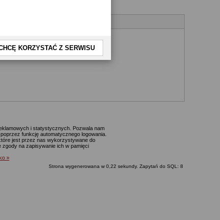
CHCĘ KORZYSTAĆ Z SERWISU
 reklamowych i statystycznych. Pozwala nam
p. poprzez funkcję automatycznego logowania.
które jest przez nas wykorzystywane do
ie zgody na zapisywanie ich w pamięci
lko »
Strona wygenerowana w 0,22 sekundy. Zapytań do SQL: 8