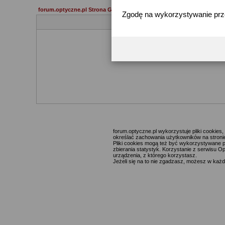
forum.optyczne.pl Strona Główna
Zgodę na wykorzystywanie pr
forum.optyczne.pl wykorzystuje pliki cookie
określać zachowania użytkowników na stronie,
Pliki cookies mogą też być wykorzystywane p
zbierania statystyk. Korzystanie z serwisu O
urządzenia, z którego korzystasz.
Jeżeli się na to nie zgadzasz, możesz w każde