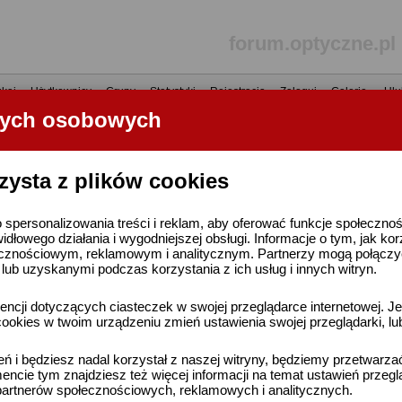
forum.optyczne.pl
kaj
•
Użytkownicy
•
Grupy
•
Statystyki
•
Rejestracja
•
Zaloguj
•
Galerie
•
Ulu
nych osobowych
----- R E K L A M A -----
zysta z plików cookies
 spersonalizowania treści i reklam, aby oferować funkcje społeczno
widłowego działania i wygodniejszej obsługi. Informacje o tym, jak ko
cznościowym, reklamowym i analitycznym. Partnerzy mogą połączyć 
ub uzyskanymi podczas korzystania z ich usług i innych witryn.
ncji dotyczących ciasteczek w swojej przeglądarce internetowej. Je
ookies w twoim urządzeniu zmień ustawienia swojej przeglądarki, lu
ień i będziesz nadal korzystał z naszej witryny, będziemy przetwarz
ncie tym znajdziesz też więcej informacji na temat ustawień przegl
artnerów społecznościowych, reklamowych i analitycznych.