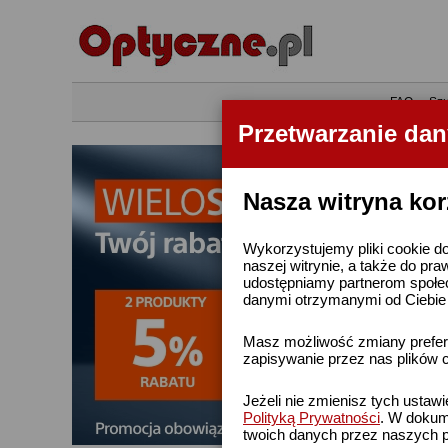
•
FAQ
•
Szu
Przetwarzanie da
Nasza witryna kor
Wykorzystujemy pliki cookie do
naszej witrynie, a także do pra
udostępniamy partnerom społe
danymi otrzymanymi od Ciebie l
Masz możliwość zmiany prefere
zapisywanie przez nas plików c
Jeżeli nie zmienisz tych ustaw
Polityką Prywatności
. W dokume
twoich danych przez naszych p