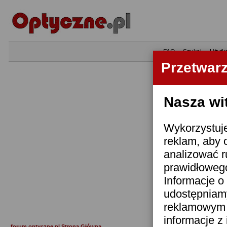
•
FAQ
•
Szukaj
•
Użytk
Przetwar
Nasza wi
Wykorzystuje
reklam, aby 
analizować r
prawidłowego
Informacje o 
udostępniam
reklamowym i
informacje z
forum.optyczne.pl Strona Główna