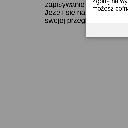
Zgodę na wyk
zapisywanie ich w pamięci
możesz cofn
Jeżeli się na to nie zgad
swojej przeglądarki.
Przec