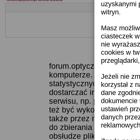
uzyskanymi p
witryn.
Masz możliwo
Jeżeli nie jesteś je
ciasteczek w
nie wyrażasz
cookies w tw
Templat
przeglądarki
forum.optyczne.pl wykorzy
komputerze. Technologia 
Jeżeli nie z
statystycznych. Pozwala 
korzystał z 
dostarczać im odpowiednie
dane zgodni
serwisu, np. poprzez fun
dokumencie t
ustawień prz
też być wykorzystywane 
danych prze
także przez narzędzie Goo
reklamowych 
do zbierania statystyk. K
obsłudze plików cookies j