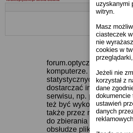
uzyskanymi p
witryn.
Masz możliwo
Jeżeli nie jesteś je
ciasteczek w
nie wyrażasz
cookies w tw
Templat
przeglądarki
forum.optyczne.pl wykorzy
komputerze. Technologia 
Jeżeli nie z
statystycznych. Pozwala 
korzystał z 
dostarczać im odpowiednie
dane zgodni
serwisu, np. poprzez fun
dokumencie t
ustawień prz
też być wykorzystywane 
danych prze
także przez narzędzie Goo
reklamowych 
do zbierania statystyk. K
obsłudze plików cookies j