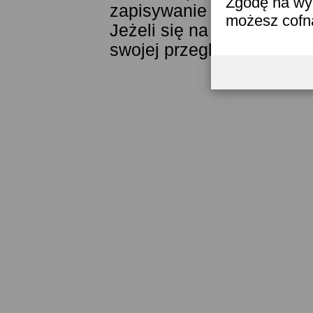
Zgodę na wyk
zapisywanie ich w pamięci
możesz cofn
Jeżeli się na to nie zgad
swojej przeglądarki.
Przec