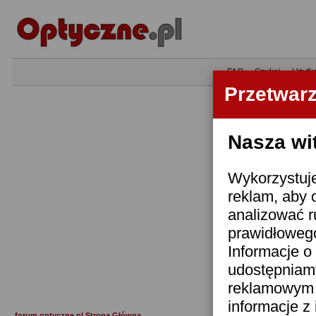
•
FAQ
•
Szukaj
•
Użytk
Przetwar
Nasza wi
Wykorzystuje
reklam, aby 
analizować r
prawidłowego
Informacje o 
udostępniam
reklamowym i
informacje z
forum.optyczne.pl Strona Główna