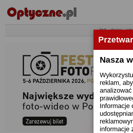
•
FAQ
•
Szukaj
•
Uży
Przetwa
Nasza wi
Wykorzystuj
reklam, aby
analizować 
prawidłoweg
Informacje 
udostępnia
reklamowym
informacje 