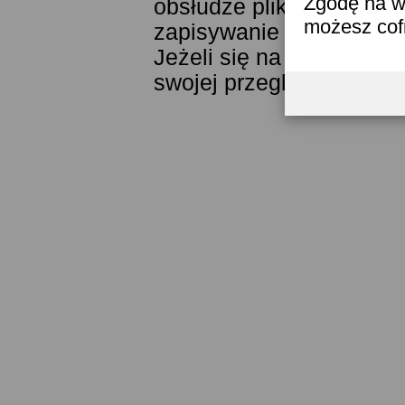
Zgodę na w
obsłudze plików cookies
możesz co
zapisywanie ich w pamięc
Jeżeli się na to nie zga
swojej przeglądarki.
Prze