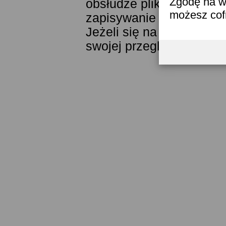
Zgodę na w
obsłudze plików cookies
możesz co
zapisywanie ich w pamięc
Jeżeli się na to nie zga
swojej przeglądarki.
Prze