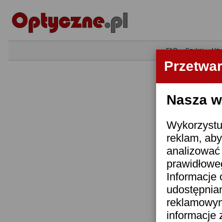
•
FAQ
•
Szukaj
•
Uży
Przetwa
Nasza wi
Wykorzystuj
reklam, aby
analizować 
prawidłoweg
Informacje 
udostępnia
reklamowym
informacje 