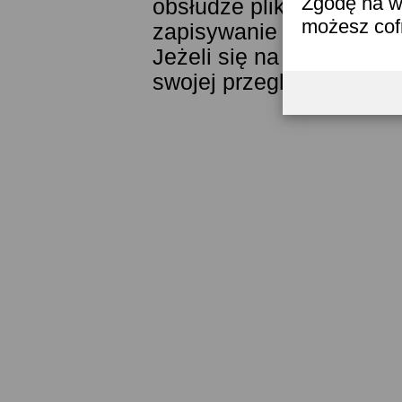
Zgodę na w
obsłudze plików cookies
możesz co
zapisywanie ich w pamięc
Jeżeli się na to nie zga
swojej przeglądarki.
Prze