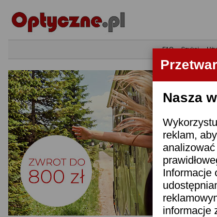
•
FAQ
•
Szukaj
•
Uży
Przetwa
Nasza wi
Wykorzystuj
reklam, aby
analizować 
prawidłoweg
Informacje 
udostępnia
reklamowym
informacje 