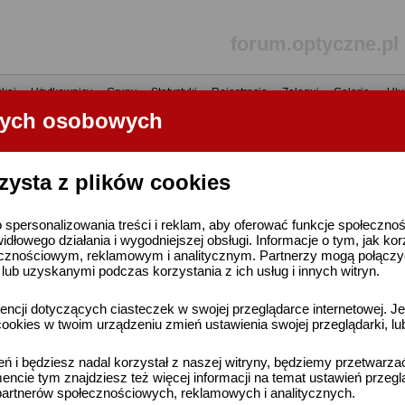
forum.optyczne.pl
kaj
•
Użytkownicy
•
Grupy
•
Statystyki
•
Rejestracja
•
Zaloguj
•
Galerie
•
Ulu
nych osobowych
----- R E K L A M A -----
zysta z plików cookies
 spersonalizowania treści i reklam, aby oferować funkcje społeczno
widłowego działania i wygodniejszej obsługi. Informacje o tym, jak ko
cznościowym, reklamowym i analitycznym. Partnerzy mogą połączyć 
ub uzyskanymi podczas korzystania z ich usług i innych witryn.
ncji dotyczących ciasteczek w swojej przeglądarce internetowej. Je
ookies w twoim urządzeniu zmień ustawienia swojej przeglądarki, lu
ień i będziesz nadal korzystał z naszej witryny, będziemy przetwarz
ncie tym znajdziesz też więcej informacji na temat ustawień przegl
artnerów społecznościowych, reklamowych i analitycznych.