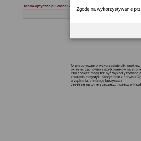
forum.optyczne.pl Strona Główna
Zgodę na wykorzystywanie pr
Jeżeli 
forum.optyczne.pl wykorzystuje pliki cookie
określać zachowania użytkowników na stronie,
Pliki cookies mogą też być wykorzystywane p
zbierania statystyk. Korzystanie z serwisu O
urządzenia, z którego korzystasz.
Jeżeli się na to nie zgadzasz, możesz w każde