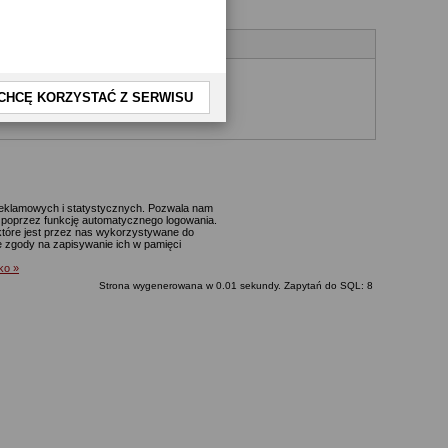
CHCĘ KORZYSTAĆ Z SERWISU
yjnego.
 reklamowych i statystycznych. Pozwala nam
p. poprzez funkcję automatycznego logowania.
które jest przez nas wykorzystywane do
ie zgody na zapisywanie ich w pamięci
lko »
Strona wygenerowana w 0.01 sekundy. Zapytań do SQL: 8