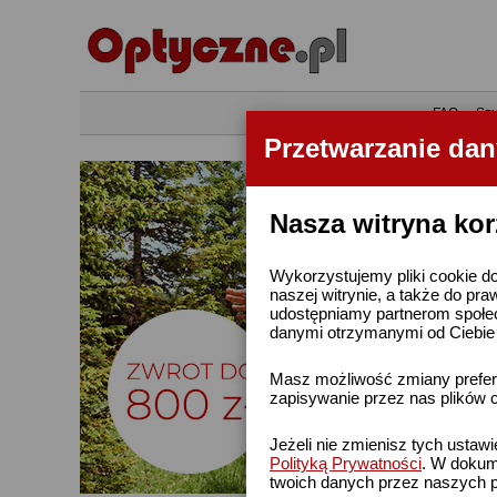
•
FAQ
•
Szu
Przetwarzanie da
Nasza witryna kor
Wykorzystujemy pliki cookie do
naszej witrynie, a także do pra
udostępniamy partnerom społe
danymi otrzymanymi od Ciebie l
Masz możliwość zmiany prefere
zapisywanie przez nas plików c
Jeżeli nie zmienisz tych ustaw
Polityką Prywatności
. W dokume
twoich danych przez naszych p