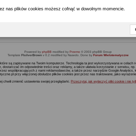
zez nas plików cookies możesz cofnąć w dowolnym momencie.
Informacja
Dostęp do tej części forum wymaga zalogowania się.
nie jesteś jeszcze zarejestrowany, kliknij
Tutaj
żeby przejść do formularza rejestrac
Powered by
phpBB
modified by
Przemo
© 2003 phpBB Group
Template
FIsilverBrown
v 0.2 modified by Nasedo. Done by
Forum Wielotematyczne
s, które są zapisywane na Twoim komputerze. Technologia ta jest wykorzystywana w celach
 dostarczać im odpowiednie treści oraz reklamy, a także ułatwia korzystanie z serwisu, n
rzez współpracujących z nami reklamodawców, a także przez narzędzie Google Analytics, 
ptyczne.pl przy włączonej obsłudze plików cookies jest przez nas traktowane, jako wyrażen
j chwili zmienić ustawienia swojej przeglądarki.
Przeczytaj, jak wyłączyć pliki cookie i nie ty